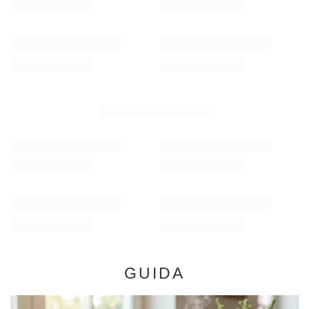
/
elemento
/
elemento
(20,93 € / kg)
(20,93 € / kg)
RACCOMANDATO PER TE
Verde Mate Green Energia Guarana 0,5 kg
Yerba Mate Energia 5
8,17 €
38,98 €
/
elemento
/
set
(16,34 € / kg)
(15,59 € / kg)
GUIDA