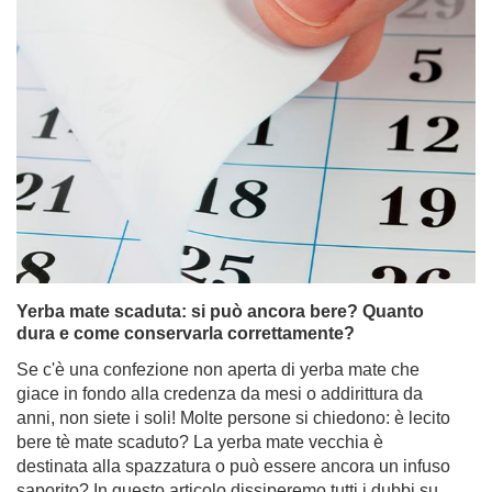
Yerba mate scaduta: si può ancora bere? Quanto
dura e come conservarla correttamente?
Se c'è una confezione non aperta di yerba mate che
giace in fondo alla credenza da mesi o addirittura da
anni, non siete i soli! Molte persone si chiedono: è lecito
bere tè mate scaduto? La yerba mate vecchia è
destinata alla spazzatura o può essere ancora un infuso
saporito? In questo articolo dissiperemo tutti i dubbi su
quanto tempo la yerba mate rimane buona, su come