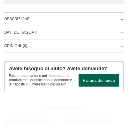
DESCRIZIONE
DATI DETTAGLIATI
OPINIONI
(0)
Avete bisogno di aiuto? Avete domande?
Fate una domanda e noi risponderemo
Fai una domanda
prontamente, pubblicando le domande e
le risposte più interessanti per gli altri..
VEDI ALTRO
Verde Mate Green Más IQ Tropical 0,4 kg
Verde Mate Green Ma
8,37 €
8,37 €