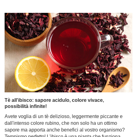
Tè all'ibisco: sapore acidulo, colore vivace,
possibilità infinite!
Avete voglia di un tè delizioso, leggermente piccante e
dall'intenso colore rubino, che non solo ha un ottimo
sapore ma apporta anche benefici al vostro organismo?
Tempismo perfetto! L'ibisco è una pianta che funziona
meravigliosamente come base per rinfrescanti bevande