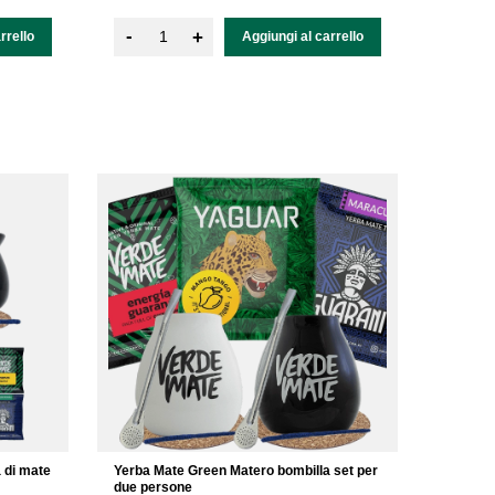
-
+
rrello
Aggiungi al carrello
 di mate
Yerba Mate Green Matero bombilla set per
due persone