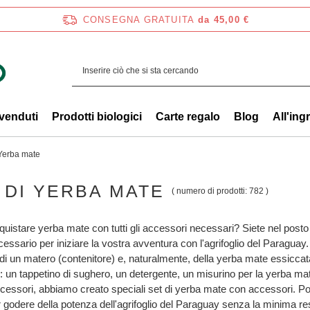
CONSEGNA GRATUITA
da 45,00 €
 venduti
Prodotti biologici
Carte regalo
Blog
All'ing
 Yerba mate
 DI YERBA MATE
( numero di prodotti:
782
)
quistare yerba mate con tutti gli accessori necessari? Siete nel posto 
necessario per iniziare la vostra avventura con l'agrifoglio del Paragu
), di un matero (contenitore) e, naturalmente, della yerba mate essicc
i: un tappetino di sughero, un detergente, un misurino per la yerba ma
 accessori, abbiamo creato speciali set di yerba mate con accessori. Pot
 godere della potenza dell'agrifoglio del Paraguay senza la minima res