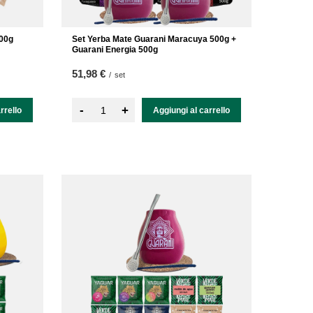
500g
Set Yerba Mate Guarani Maracuya 500g +
Guarani Energia 500g
51,98 €
/
set
-
+
rrello
Aggiungi al carrello