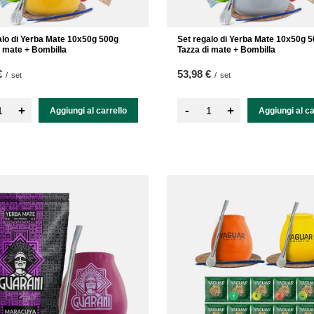
alo di Yerba Mate 10x50g 500g
Set regalo di Yerba Mate 10x50g 
i mate + Bombilla
Tazza di mate + Bombilla
€
53,98 €
/
set
/
set
-
+
+
Aggiungi al carrello
Aggiungi al ca