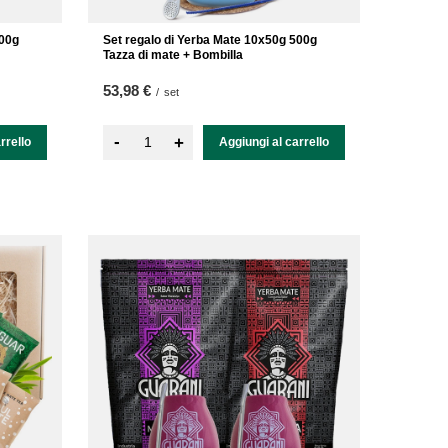
500g
Set regalo di Yerba Mate 10x50g 500g
Tazza di mate + Bombilla
53,98 €
/
set
-
+
rrello
Aggiungi al carrello