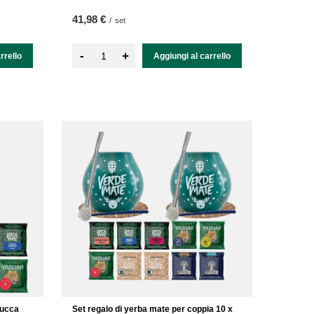
41,98 €
/
set
-
+
rrello
Aggiungi al carrello
Zucca
Set regalo di yerba mate per coppia 10 x