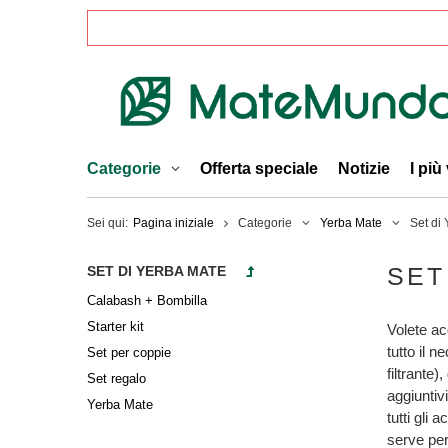
Categorie
Offerta speciale
Notizie
I più
Sei qui:
Pagina iniziale
Categorie
Yerba Mate
Set di
SET
SET DI YERBA MATE
Calabash + Bombilla
Starter kit
Volete ac
tutto il 
Set per coppie
filtrante
Set regalo
aggiuntiv
Yerba Mate
tutti gli
serve per