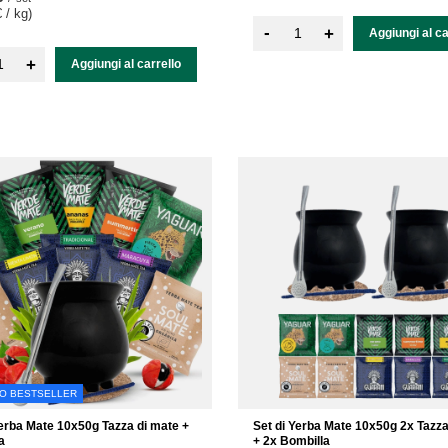
 / kg
)
-
+
Aggiungi al ca
+
Aggiungi al carrello
RO BESTSELLER
Yerba Mate 10x50g Tazza di mate +
Set di Yerba Mate 10x50g 2x Tazza
a
+ 2x Bombilla