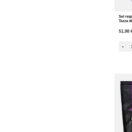
Set reg
Tazza d
51,98 
-