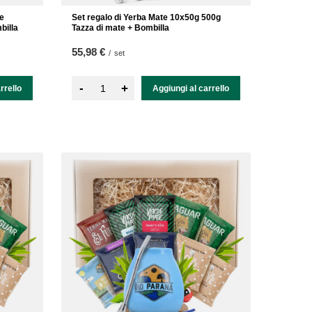
te
Set regalo di Yerba Mate 10x50g 500g
billa
Tazza di mate + Bombilla
55,98 €
/
set
-
+
rrello
Aggiungi al carrello