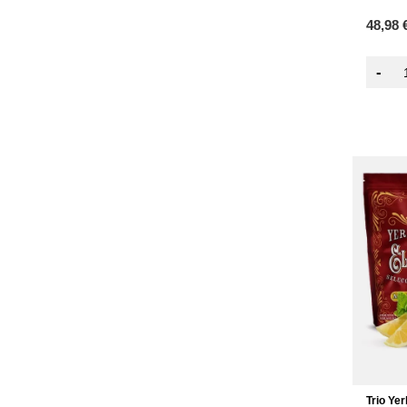
48,98 
-
Trio Ye