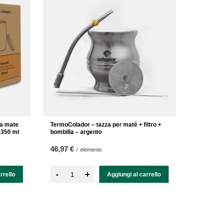
ba mate
TermoColador – tazza per maté + filtro +
 350 ml
bombilla – argento
46,97 €
/
elemento
-
+
rrello
Aggiungi al carrello