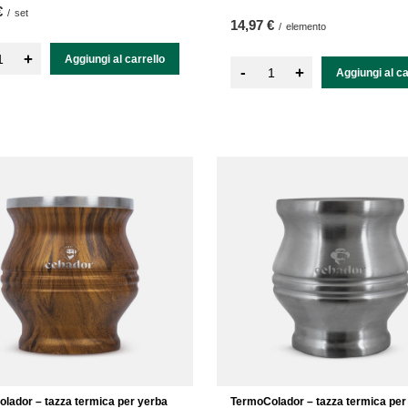
€
/
set
14,97 €
/
elemento
+
Aggiungi al carrello
-
+
Aggiungi al ca
lador – tazza termica per yerba
TermoColador – tazza termica per