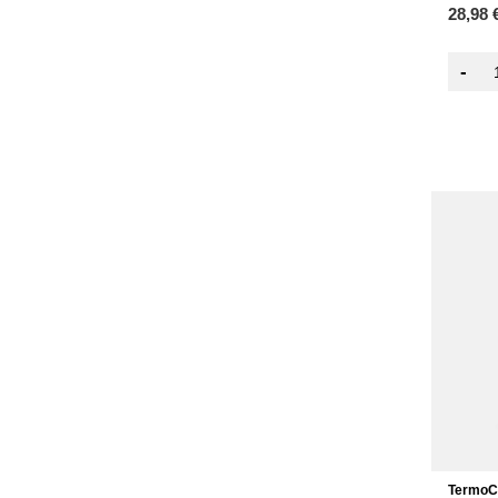
28,98 
-
TermoCo