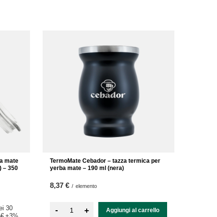
ba mate
TermoMate Cebador – tazza termica per
) – 350
yerba mate – 190 ml (nera)
8,37 €
/
elemento
ei 30
-
+
Aggiungi al carrello
 €
+3%