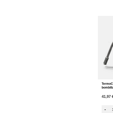
TermoCo
bombill
41,97 
-