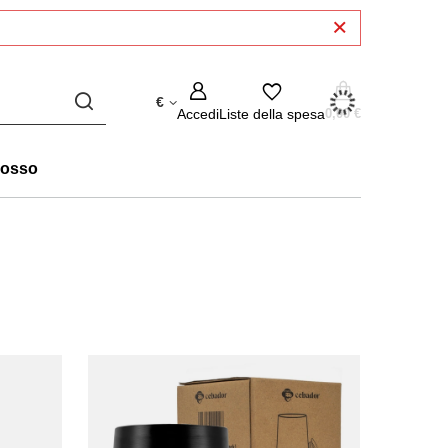
€
Accedi
Liste della spesa
0,00 €
rosso