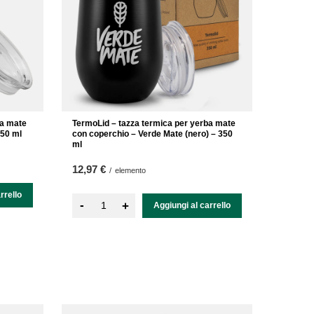
ba mate
TermoLid – tazza termica per yerba mate
350 ml
con coperchio – Verde Mate (nero) – 350
ml
12,97 €
/
elemento
rrello
-
+
Aggiungi al carrello