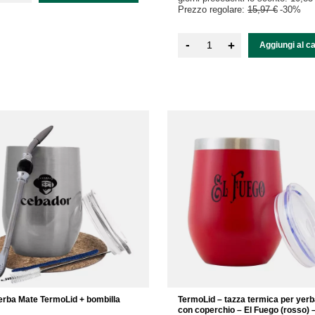
Prezzo regolare:
15,97 €
-30%
-
+
Aggiungi al ca
Yerba Mate TermoLid + bombilla
TermoLid – tazza termica per yer
con coperchio – El Fuego (rosso) 