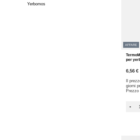
Yerbomos
AFFARE
TermoMa
per yer
6,56 €
Il prez
giorni 
Prezzo 
-