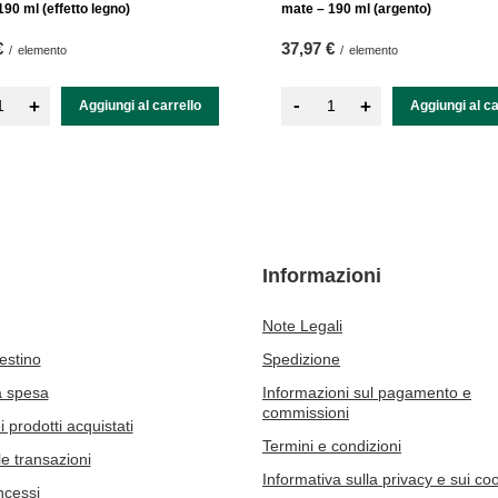
90 ml (effetto legno)
mate – 190 ml (argento)
€
37,97 €
/
elemento
/
elemento
-
+
+
Aggiungi al carrello
Aggiungi al ca
Informazioni
Note Legali
cestino
Spedizione
a spesa
Informazioni sul pagamento e
commissioni
 prodotti acquistati
Termini e condizioni
le transazioni
Informativa sulla privacy e sui co
ncessi