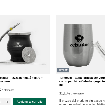
AFFARE
lador – tazza per maté + filtro +
TermoLid – tazza termica per yer
a – nero
con coperchio – Cebador (argento
ml
€
/
elemento
11,18 €
/
elemento
Il prezzo del prodotto più basso n
+
Aggiungi al carrello
giorni precedenti lo sconto:
10,83