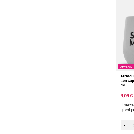
OFFERTA
TermoLi
con cop
ml
8,09 €
Il prez
giorni 
-