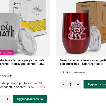
 SPECIALE
d – tazza termica per yerba mate
TermoLid – tazza termica per yer
erchio – Soul Mate (bianco) – 350
con coperchio – Guarani (rosso) –
13,97 €
/
elemento
/
elemento
zo del prodotto più basso nei 30
-
+
Aggiungi al ca
precedenti lo sconto:
11,57 €
-30%
+
Aggiungi al carrello