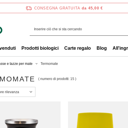
CONSEGNA GRATUITA
da 45,00 €
 venduti
Prodotti biologici
Carte regalo
Blog
All'ing
sse e tazze per mate
Termomate
RMOMATE
( numero di prodotti:
15
)
a ordinamento
ore rilevanza