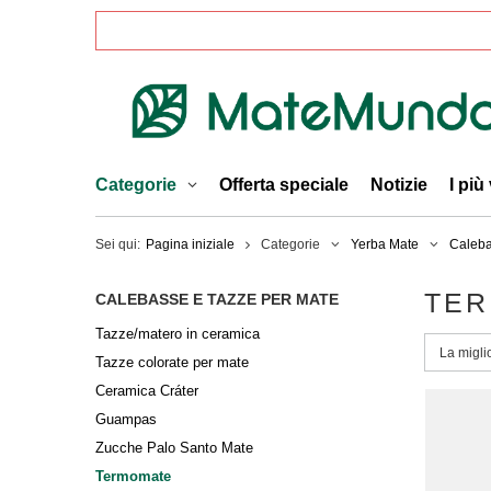
Categorie
Offerta speciale
Notizie
I più
Sei qui:
Pagina iniziale
Categorie
Yerba Mate
Caleba
TE
CALEBASSE E TAZZE PER MATE
Tazze/matero in ceramica
Modific
La migli
Tazze colorate per mate
Ceramica Cráter
Guampas
Zucche Palo Santo Mate
Termomate