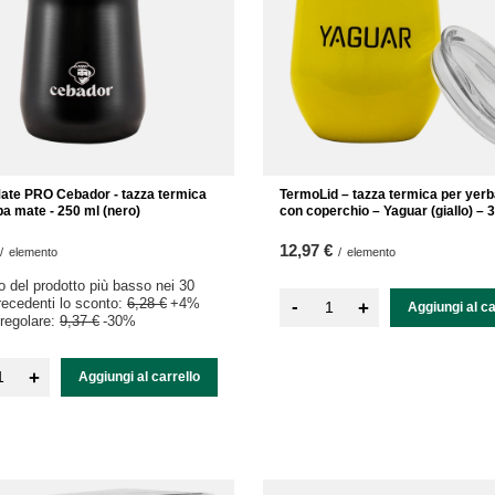
te PRO Cebador - tazza termica
TermoLid – tazza termica per yer
ba mate - 250 ml (nero)
con coperchio – Yaguar (giallo) – 
12,97 €
/
elemento
/
elemento
zo del prodotto più basso nei 30
precedenti lo sconto:
6,28 €
+4%
-
+
Aggiungi al ca
regolare:
9,37 €
-30%
+
Aggiungi al carrello