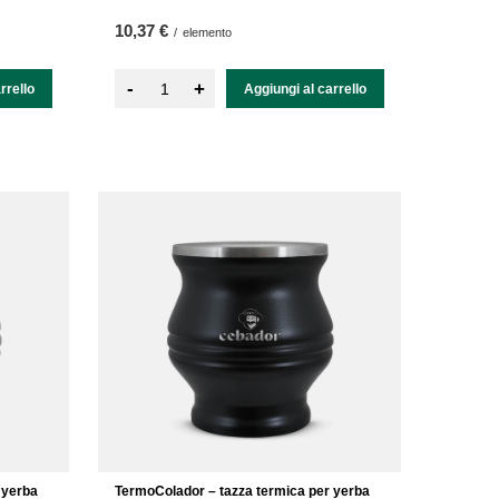
10,37 €
/
elemento
-
+
rrello
Aggiungi al carrello
 yerba
TermoColador – tazza termica per yerba