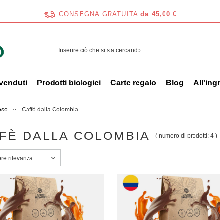
CONSEGNA GRATUITA
da 45,00 €
 venduti
Prodotti biologici
Carte regalo
Blog
All'ing
ese
Caffè dalla Colombia
FÈ DALLA COLOMBIA
( numero di prodotti:
4
)
a ordinamento
ore rilevanza