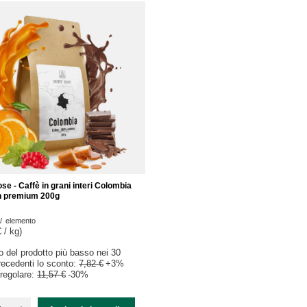
se - Caffè in grani interi Colombia
n premium 200g
/
elemento
 / kg
)
zo del prodotto più basso nei 30
precedenti lo sconto:
7,82 €
+3%
regolare:
11,57 €
-30%