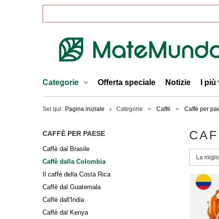
Categorie
Offerta speciale
Notizie
I più
Sei qui:
Pagina iniziale
Categorie
Caffè
Caffè per pa
CAF
CAFFÈ PER PAESE
Caffè dal Brasile
Modific
La migli
Caffè dalla Colombia
Il caffè della Costa Rica
Caffè dal Guatemala
Caffè dall'India
Caffè dal Kenya