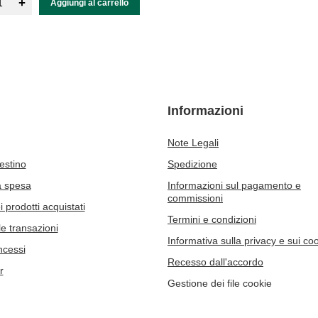
+
Aggiungi al carrello
Informazioni
Note Legali
cestino
Spedizione
a spesa
Informazioni sul pagamento e
commissioni
 prodotti acquistati
Termini e condizioni
le transazioni
Informativa sulla privacy e sui co
ncessi
Recesso dall'accordo
r
Gestione dei file cookie