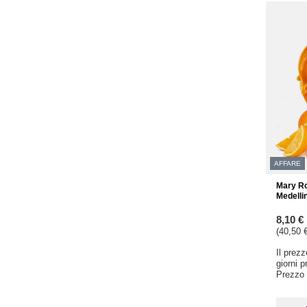
AFFARE
Mary Ro
Medelli
8,10 €
(40,50 €
Il prez
giorni 
Prezzo 