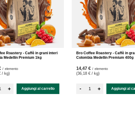
ee Roastery - Caffè in grani interi
Bro Coffee Roastery - Caffè in gran
a Medellin Premium 1kg
Colombia Medellin Premium 400g
€
14,47 €
/
elemento
/
elemento
 / kg
)
(36,18 € / kg
)
-
+
+
Aggiungi al carrello
Aggiungi al ca