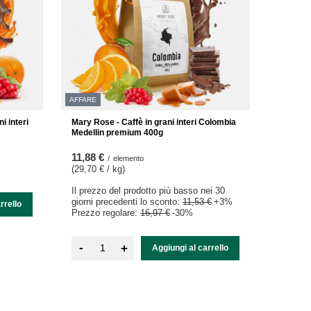
AFFARE
i interi
Mary Rose - Caffè in grani interi Colombia
Medellin premium 400g
11,88 €
/
elemento
(29,70 € / kg
)
Il prezzo del prodotto più basso nei 30
giorni precedenti lo sconto:
11,53 €
+3%
rrello
Prezzo regolare:
16,97 €
-30%
-
+
Aggiungi al carrello