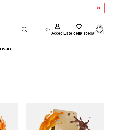
€
Accedi
Liste della spesa
0,00 €
rosso