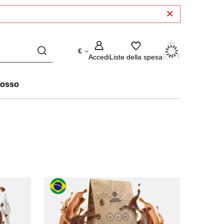
€
Accedi
Liste della spesa
0,00 €
rosso