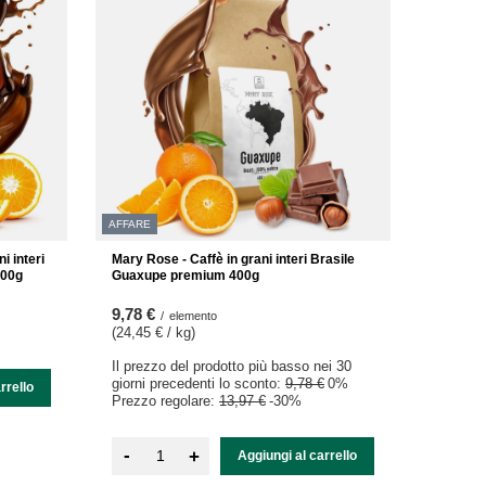
AFFARE
i interi
Mary Rose - Caffè in grani interi Brasile
400g
Guaxupe premium 400g
9,78 €
/
elemento
(24,45 € / kg
)
Il prezzo del prodotto più basso nei 30
giorni precedenti lo sconto:
9,78 €
0%
rrello
Prezzo regolare:
13,97 €
-30%
-
+
Aggiungi al carrello