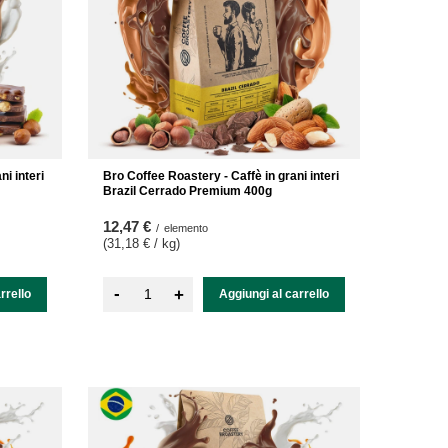
i interi
Bro Coffee Roastery - Caffè in grani interi
Brazil Cerrado Premium 400g
12,47 €
/
elemento
(31,18 € / kg
)
-
+
rrello
Aggiungi al carrello