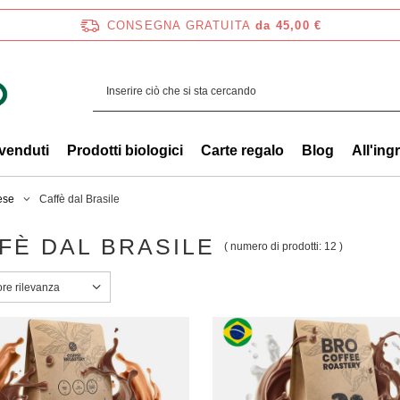
CONSEGNA GRATUITA
da 45,00 €
 venduti
Prodotti biologici
Carte regalo
Blog
All'ing
ese
Caffè dal Brasile
FÈ DAL BRASILE
( numero di prodotti:
12
)
a ordinamento
ore rilevanza