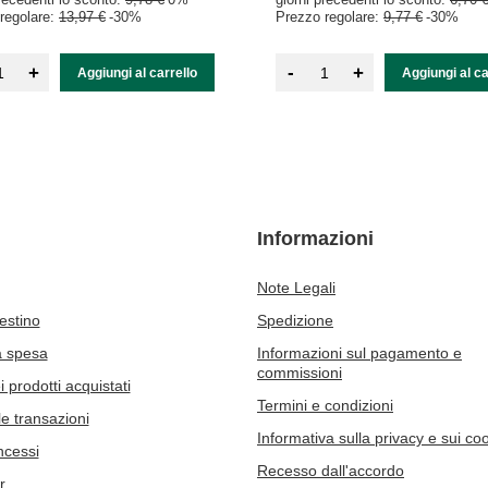
regolare:
13,97 €
-30%
Prezzo regolare:
9,77 €
-30%
-
+
+
Aggiungi al carrello
Aggiungi al ca
Informazioni
Note Legali
cestino
Spedizione
a spesa
Informazioni sul pagamento e
commissioni
 prodotti acquistati
Termini e condizioni
le transazioni
Informativa sulla privacy e sui co
ncessi
Recesso dall'accordo
r