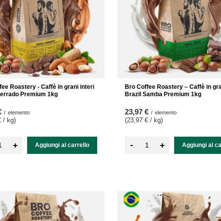
ee Roastery - Caffè in grani interi
Bro Coffee Roastery – Caffè in gran
Cerrado Premium 1kg
Brazil Samba Premium 1kg
€
23,97 €
/
elemento
/
elemento
 / kg
)
(23,97 € / kg
)
-
+
+
Aggiungi al carrello
Aggiungi al ca