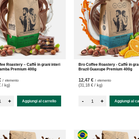
ee Roastery – Caffè in grani interi
Bro Coffee Roastery - Caffè in gran
 Samba Premium 400g
Brazil Guaxupe Premium 400g
€
12,47 €
/
elemento
/
elemento
 / kg
)
(31,18 € / kg
)
-
+
+
Aggiungi al carrello
Aggiungi al ca