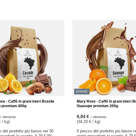
AFFARE
e - Caffè in grani interi Brasile
Mary Rose - Caffè in grani interi B
o premium 400g
Guaxupe premium 200g
6,84 €
/
elemento
/
elemento
 / kg
)
(34,20 € / kg
)
zo del prodotto più basso nei 30
Il prezzo del prodotto più basso n
precedenti lo sconto:
9,78 €
0%
giorni precedenti lo sconto:
6,70 