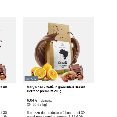
AFFARE
rasile
Mary Rose - Caffè in grani interi Brasile
Cerrado premium 200g
6,84 €
/
elemento
(34,20 € / kg
)
ei 30
Il prezzo del prodotto più basso nei 30
€
+2%
giorni precedenti lo sconto:
6,84 €
0%