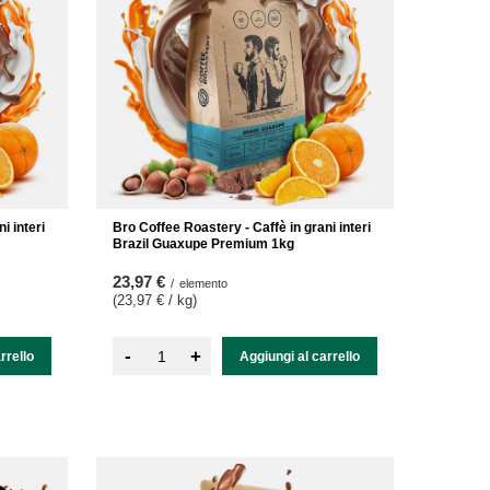
i interi
Bro Coffee Roastery - Caffè in grani interi
Brazil Guaxupe Premium 1kg
23,97 €
/
elemento
(23,97 € / kg
)
-
+
rrello
Aggiungi al carrello