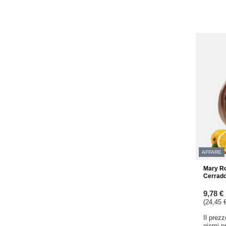
AFFARE
Mary Ros
Cerrad
9,78 €
(24,45 €
Il prez
giorni 