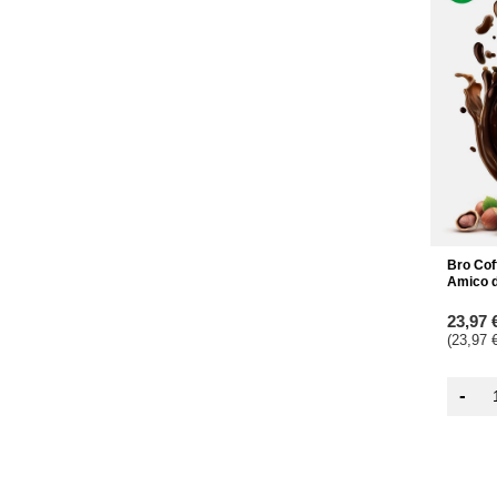
Bro Coff
Amico d
23,97 
(23,97 €
-