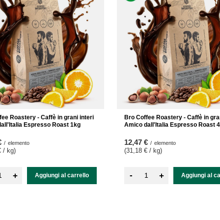
ee Roastery - Caffè in grani interi
Bro Coffee Roastery - Caffè in gran
all'Italia Espresso Roast 1kg
Amico dall'Italia Espresso Roast 
€
12,47 €
/
elemento
/
elemento
 / kg
)
(31,18 € / kg
)
-
+
+
Aggiungi al carrello
Aggiungi al ca