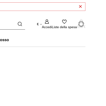
€
Accedi
Liste della spesa
0,00 €
rosso