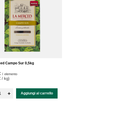
ced Campo Sur 0,5kg
€
/
elemento
 / kg
)
+
Aggiungi al carrello