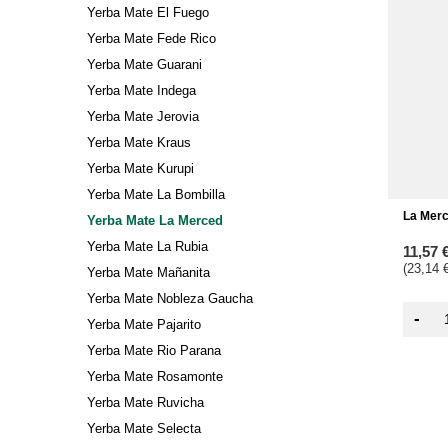
Yerba Mate El Fuego
Yerba Mate Fede Rico
Yerba Mate Guarani
Yerba Mate Indega
Yerba Mate Jerovia
Yerba Mate Kraus
Yerba Mate Kurupi
Yerba Mate La Bombilla
La Mer
Yerba Mate La Merced
Yerba Mate La Rubia
11,57 
(23,14 €
Yerba Mate Mañanita
Yerba Mate Nobleza Gaucha
-
Yerba Mate Pajarito
Yerba Mate Rio Parana
Yerba Mate Rosamonte
Yerba Mate Ruvicha
Yerba Mate Selecta