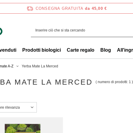
CONSEGNA GRATUITA
da 45,00 €
 venduti
Prodotti biologici
Carte regalo
Blog
All'ing
mate A-Z
Yerba Mate La Merced
BA MATE LA MERCED
( numero di prodotti:
1
)
a ordinamento
ore rilevanza