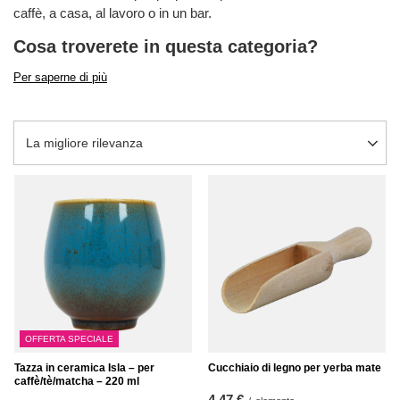
caffè, a casa, al lavoro o in un bar.
Cosa troverete in questa categoria?
Per saperne di più
Modifica ordinamento
La migliore rilevanza
OFFERTA SPECIALE
Tazza in ceramica Isla – per
Cucchiaio di legno per yerba mate
caffè/tè/matcha – 220 ml
4,47 €