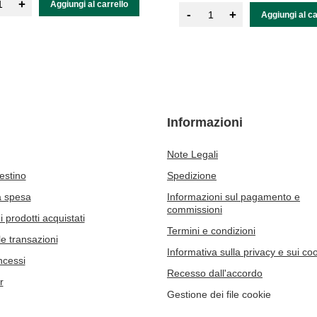
+
Aggiungi al carrello
-
+
Aggiungi al ca
Informazioni
Note Legali
cestino
Spedizione
a spesa
Informazioni sul pagamento e
commissioni
 prodotti acquistati
Termini e condizioni
le transazioni
Informativa sulla privacy e sui co
ncessi
Recesso dall'accordo
r
Gestione dei file cookie