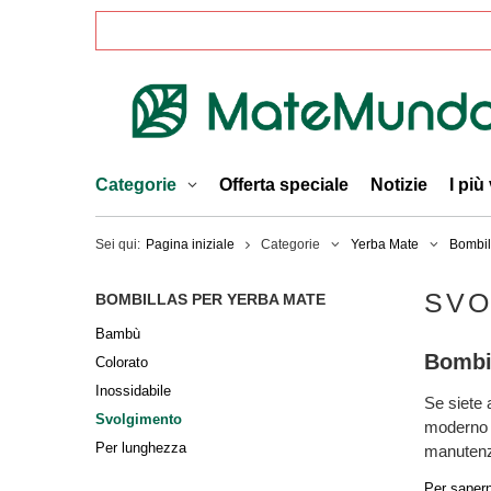
Categorie
Offerta speciale
Notizie
I più
Sei qui:
Pagina iniziale
Categorie
Yerba Mate
Bombil
SVO
BOMBILLAS PER YERBA MATE
Bambù
Bombil
Colorato
Inossidabile
Se siete 
Svolgimento
moderno al
Per lunghezza
manutenzi
Per sapern