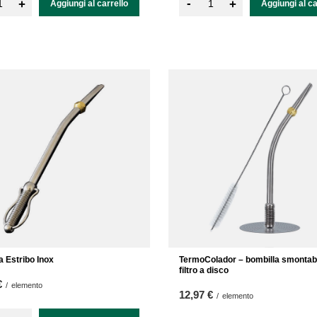
-
+
+
Aggiungi al carrello
Aggiungi al ca
a Estribo Inox
TermoColador – bombilla smontab
filtro a disco
€
/
elemento
12,97 €
/
elemento