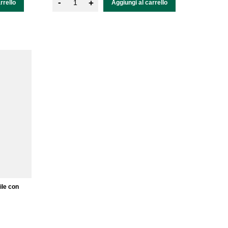
-
+
rrello
Aggiungi al carrello
ile con