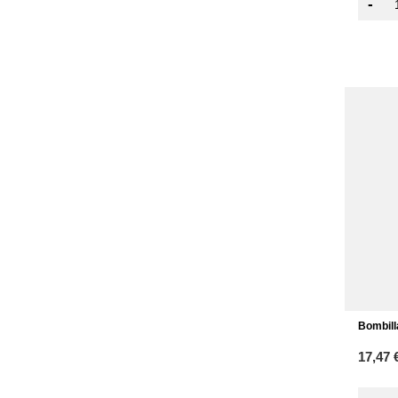
-
Bombill
17,47 