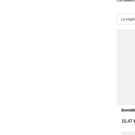
Modific
La migli
Bombill
15,47 