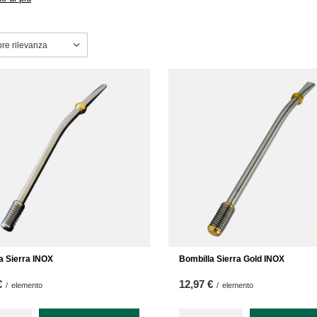
a ordinamento
ore rilevanza
a Sierra INOX
Bombilla Sierra Gold INOX
€
12,97 €
/
elemento
/
elemento