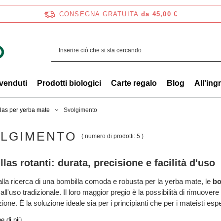
CONSEGNA GRATUITA
da 45,00 €
 venduti
Prodotti biologici
Carte regalo
Blog
All'ing
las per yerba mate
Svolgimento
LGIMENTO
( numero di prodotti:
5
)
las rotanti: durata, precisione e facilità d'uso
alla ricerca di una bombilla comoda e robusta per la yerba mate, le
bo
l'uso tradizionale. Il loro maggior pregio è la possibilità di rimuovere i
one. È la soluzione ideale sia per i principianti che per i mateisti esper
e di più