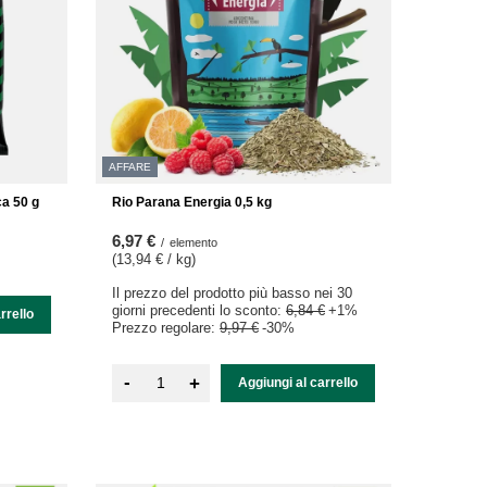
AFFARE
a 50 g
Rio Parana Energia 0,5 kg
6,97 €
/
elemento
(13,94 € / kg
)
Il prezzo del prodotto più basso nei 30
giorni precedenti lo sconto:
6,84 €
+1%
rrello
Prezzo regolare:
9,97 €
-30%
-
+
Aggiungi al carrello