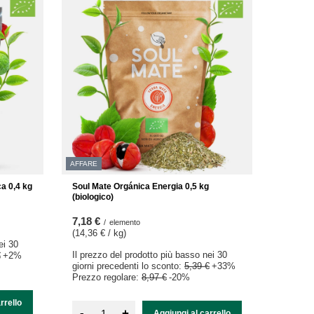
AFFARE
a 0,4 kg
Soul Mate Orgánica Energia 0,5 kg
(biologico)
7,18 €
/
elemento
(14,36 € / kg
)
ei 30
Il prezzo del prodotto più basso nei 30
€
+2%
giorni precedenti lo sconto:
5,39 €
+33%
Prezzo regolare:
8,97 €
-20%
rrello
-
+
Aggiungi al carrello