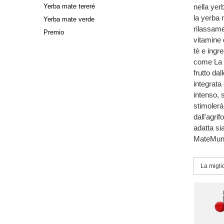
Yerba mate tereré
nella yer
la yerba 
Yerba mate verde
rilassame
Premio
vitamine 
tè e ingr
come La S
frutto da
integrata
intenso, 
stimolerà
dall'agri
adatta si
MateMund
Modific
La migli