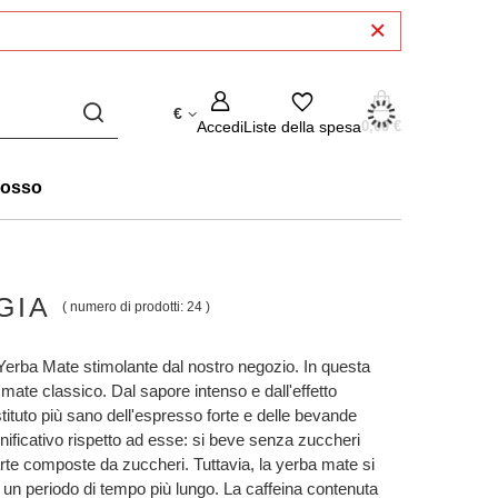
€
Accedi
Liste della spesa
0,00 €
rosso
GIA
( numero di prodotti:
24
)
 Yerba Mate stimolante dal nostro negozio. In questa
 mate classico. Dal sapore intenso e dall'effetto
stituto più sano dell'espresso forte e delle bevande
nificativo rispetto ad esse: si beve senza zuccheri
arte composte da zuccheri. Tuttavia, la yerba mate si
er un periodo di tempo più lungo. La caffeina contenuta