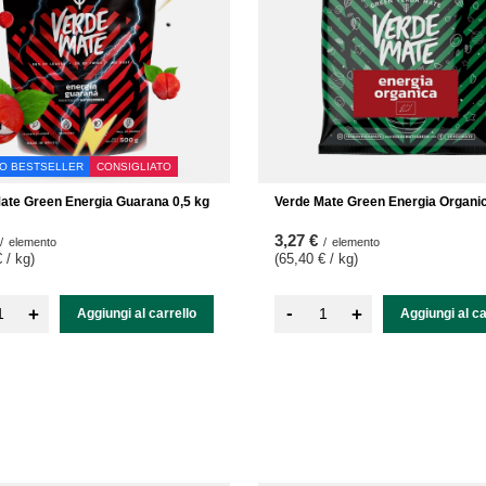
RO BESTSELLER
CONSIGLIATO
ate Green Energia Guarana 0,5 kg
Verde Mate Green Energia Organic
3,27 €
/
elemento
/
elemento
 / kg
)
(65,40 € / kg
)
-
+
+
Aggiungi al carrello
Aggiungi al ca