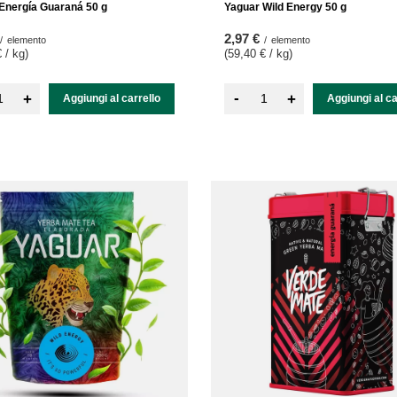
Energía Guaraná 50 g
Yaguar Wild Energy 50 g
2,97 €
/
elemento
/
elemento
 / kg
)
(59,40 € / kg
)
-
+
+
Aggiungi al carrello
Aggiungi al ca