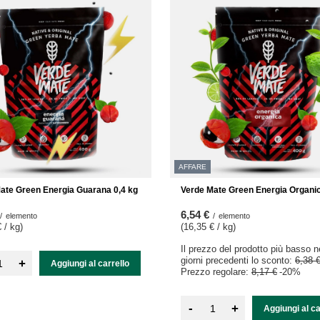
AFFARE
ate Green Energia Guarana 0,4 kg
Verde Mate Green Energia Organic
6,54 €
/
elemento
/
elemento
 / kg
)
(16,35 € / kg
)
Il prezzo del prodotto più basso n
giorni precedenti lo sconto:
6,38 
+
Aggiungi al carrello
Prezzo regolare:
8,17 €
-20%
-
+
Aggiungi al ca