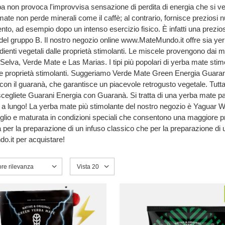
ba non provoca l'improvvisa sensazione di perdita di energia che si ver
mate non perde minerali come il caffè; al contrario, fornisce preziosi nu
nto, ad esempio dopo un intenso esercizio fisico. È infatti una prezios
del gruppo B. Il nostro negozio online www.MateMundo.it offre sia ye
edienti vegetali dalle proprietà stimolanti. Le miscele provengono dai m
elva, Verde Mate e Las Marias. I tipi più popolari di yerba mate stimo
lle proprietà stimolanti. Suggeriamo Verde Mate Green Energia Guaran
 con il guaranà, che garantisce un piacevole retrogusto vegetale. Tuttav
scegliete Guarani Energia con Guaranà. Si tratta di una yerba mate p
 a lungo! La yerba mate più stimolante del nostro negozio è Yaguar 
foglio e maturata in condizioni speciali che consentono una maggiore 
a per la preparazione di un infuso classico che per la preparazione di u
o.it per acquistare!
a ordinamento
ore rilevanza
Modifica il numero di prodotti visualizzati
Vista 20