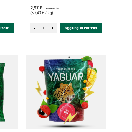
2,97 €
/
elemento
(59,40 € / kg
)
-
+
rrello
Aggiungi al carrello