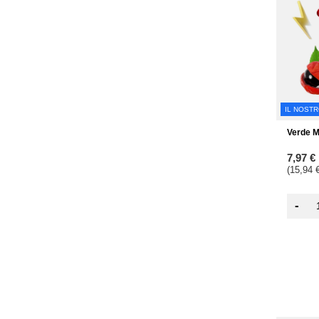
IL NOST
Verde M
7,97 €
(15,94 €
-