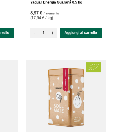
Yaguar Energia Guaraná 0,5 kg
8,97 €
/
elemento
(17,94 € / kg
)
-
+
rrello
Aggiungi al carrello