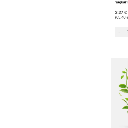
Yaguar 
3,27 €
(65,40 €
-