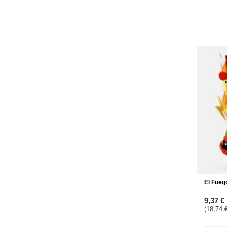
El Fueg
9,37 €
(18,74 €