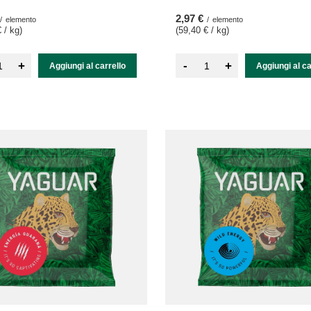
2,97 €
/
elemento
/
elemento
 / kg
)
(59,40 € / kg
)
-
+
+
Aggiungi al carrello
Aggiungi al ca