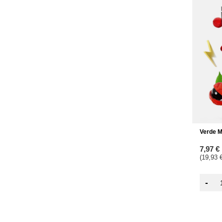
Verde M
7,97 €
(19,93 €
-