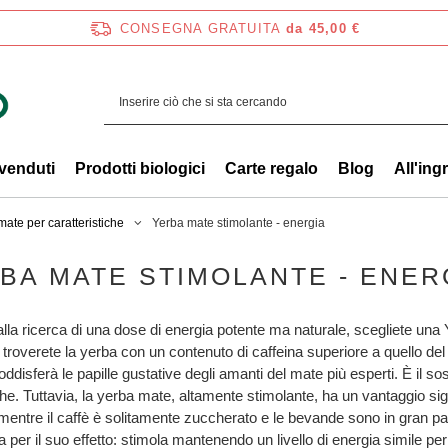
CONSEGNA GRATUITA
da 45,00 €
 venduti
Prodotti biologici
Carte regalo
Blog
All'ing
ate per caratteristiche
Yerba mate stimolante - energia
BA MATE STIMOLANTE - ENER
alla ricerca di una dose di energia potente ma naturale, scegliete una
 troverete la yerba con un contenuto di caffeina superiore a quello del
oddisferà le papille gustative degli amanti del mate più esperti. È il so
he. Tuttavia, la yerba mate, altamente stimolante, ha un vantaggio sig
 mentre il caffè è solitamente zuccherato e le bevande sono in gran p
ia per il suo effetto: stimola mantenendo un livello di energia simile p