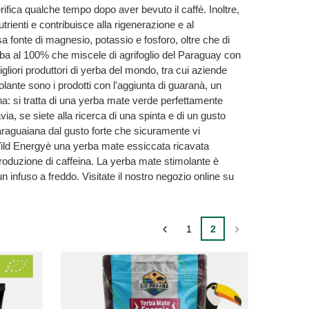
ifica qualche tempo dopo aver bevuto il caffè. Inoltre,
trienti e contribuisce alla rigenerazione e al
a fonte di magnesio, potassio e fosforo, oltre che di
rba al 100% che miscele di agrifoglio del Paraguay con
igliori produttori di yerba del mondo, tra cui aziende
lante sono i prodotti con l'aggiunta di guaranà, un
a: si tratta di una yerba mate verde perfettamente
ia, se siete alla ricerca di una spinta e di un gusto
araguaiana dal gusto forte che sicuramente vi
Wild Energyè una yerba mate essiccata ricavata
produzione di caffeina. La yerba mate stimolante è
n infuso a freddo. Visitate il nostro negozio online su
1
2