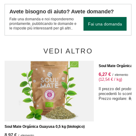
Avete bisogno di aiuto? Avete domande?
Fate una domanda e noi risponderemo
Fai una domanda
prontamente, pubblicando le domande e
le risposte più interessanti per gli altri..
VEDI ALTRO
OFFERTA SPECIALE
Soul Mate Orgánica Me
6,27 €
/
elemento
(12,54 € / kg)
Il prezzo del prodotto
precedenti lo sconto
Prezzo regolare:
8,97
Soul Mate Orgánica Guayusa 0,5 kg (biologico)
8,97 €
/
elemento