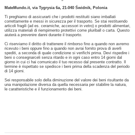
MateMundo.it, via Tygrysia 6a, 21-040 Świdnik, Polonia
Ti preghiamo di assicurarti che i prodotti restituiti siano imballati
correttamente e messi in sicurezza per il trasporto. Se stai restituendo
articoli fragili (ad es. ceramiche, accessori in vetro) o prodotti alimentari,
utilizza materiali di riempimento protettivi come pluriball o carta. Questo
aiuterà a prevenire danni durante il trasporto.
Ci riserviamo il diritto di trattenere il rimborso fino a quando non avremo
ricevuto i beni oppure fino a quando non avrai fornito prova di averli
spediti, a seconda di quale condizione si verifichi prima. Devi rispedire i
beni o consegnarceli senza ritardo e in ogni caso entro 14 giorni dal
giorno in cui ci hai comunicato il tuo recesso dal presente contratto. Il
termine è rispettato se spedisce i beni prima della scadenza del periodo
di 14 giorni.
Sei responsabile solo della diminuzione del valore dei beni risultante da
una manipolazione diversa da quella necessaria per stabilire la natura,
le caratteristiche e il funzionamento dei beni.