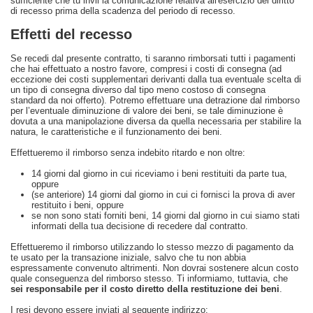
sufficiente che tu invii la comunicazione relativa all'esercizio del diritto
di recesso prima della scadenza del periodo di recesso.
Effetti del recesso
Se recedi dal presente contratto, ti saranno rimborsati tutti i pagamenti
che hai effettuato a nostro favore, compresi i costi di consegna (ad
eccezione dei costi supplementari derivanti dalla tua eventuale scelta di
un tipo di consegna diverso dal tipo meno costoso di consegna
standard da noi offerto). Potremo effettuare una detrazione dal rimborso
per l’eventuale diminuzione di valore dei beni, se tale diminuzione è
dovuta a una manipolazione diversa da quella necessaria per stabilire la
natura, le caratteristiche e il funzionamento dei beni.
Effettueremo il rimborso senza indebito ritardo e non oltre:
14 giorni dal giorno in cui riceviamo i beni restituiti da parte tua,
oppure
(se anteriore) 14 giorni dal giorno in cui ci fornisci la prova di aver
restituito i beni, oppure
se non sono stati forniti beni, 14 giorni dal giorno in cui siamo stati
informati della tua decisione di recedere dal contratto.
Effettueremo il rimborso utilizzando lo stesso mezzo di pagamento da
te usato per la transazione iniziale, salvo che tu non abbia
espressamente convenuto altrimenti. Non dovrai sostenere alcun costo
quale conseguenza del rimborso stesso. Ti informiamo, tuttavia, che
sei responsabile per il costo diretto della restituzione dei beni
.
I resi devono essere inviati al seguente indirizzo: