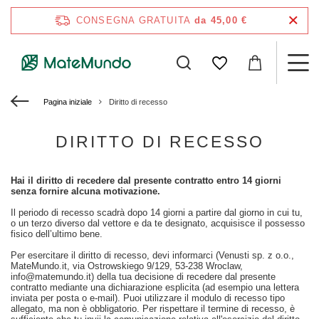
CONSEGNA GRATUITA
da 45,00 €
Pagina iniziale
Diritto di recesso
DIRITTO DI RECESSO
Hai il diritto di recedere dal presente contratto entro 14 giorni
senza fornire alcuna motivazione.
Il periodo di recesso scadrà dopo 14 giorni a partire dal giorno in cui tu,
o un terzo diverso dal vettore e da te designato, acquisisce il possesso
fisico dell’ultimo bene.
Per esercitare il diritto di recesso, devi informarci (Venusti sp. z o.o.,
MateMundo.it, via Ostrowskiego 9/129, 53-238 Wroclaw,
info@matemundo.it) della tua decisione di recedere dal presente
contratto mediante una dichiarazione esplicita (ad esempio una lettera
inviata per posta o e-mail). Puoi utilizzare il modulo di recesso tipo
allegato, ma non è obbligatorio. Per rispettare il termine di recesso, è