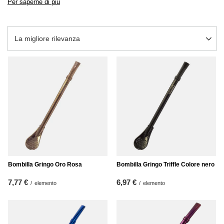
Per saperne di più
Modifica ordinamento
La migliore rilevanza
Bombilla Gringo Oro Rosa
Bombilla Gringo Triffle Colore nero
7,77 €
6,97 €
/
elemento
/
elemento