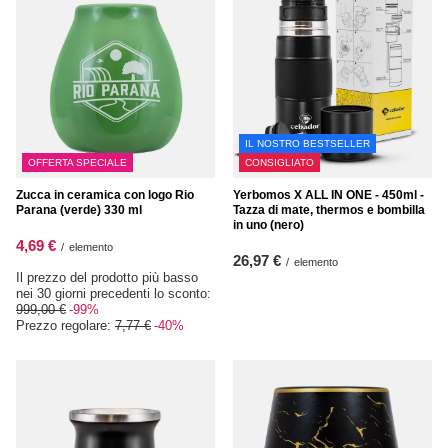
IL NOSTRO BESTSELLER
OFFERTA SPECIALE
CONSIGLIATO
Zucca in ceramica con logo Rio
Yerbomos X ALL IN ONE - 450ml -
Parana (verde) 330 ml
Tazza di mate, thermos e bombilla
in uno (nero)
4,69 €
/
elemento
26,97 €
/
elemento
Il prezzo del prodotto più basso
nei 30 giorni precedenti lo sconto:
999,00 €
-99%
Prezzo regolare:
7,77 €
-40%