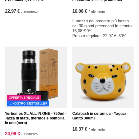
e bombilla 1,3 L – nero
e bombilla 1,3 L – pistacchio
22,97 €
16,08 €
/
elemento
/
elemento
Il prezzo del prodotto più basso
nei 30 giorni precedenti lo sconto:
16,08 €
0%
Prezzo regolare:
22,97 €
-30%
OFFERTA SPECIALE
IL NOSTRO BESTSELLER
Yerbomos XL ALL IN ONE - 750ml -
Calabash in ceramica - Yaguar
Tazza di mate, thermos e bombilla
Gatito 300ml
in uno (nero)
10,37 €
/
elemento
24,99 €
/
elemento