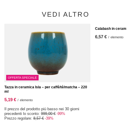
VEDI ALTRO
Calabash in ceramica
6,57 €
/
elemento
OFFERTA SPECIALE
Tazza in ceramica Isla – per caffè/tè/matcha – 220
ml
5,19 €
/
elemento
Il prezzo del prodotto più basso nei 30 giorni
precedenti lo sconto:
999,00 €
-99%
Prezzo regolare:
8,57 €
-39%