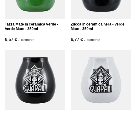
Tazza Mate in ceramica verde -
Zucca in ceramica nera - Verde
Verde Mate - 350ml
Mate - 350ml
6,57 €
6,77 €
/
elemento
/
elemento
Zucca in ceramica Guarani 350ml
Tazza Mate in ceramica bianca
350ml - Guarani
8,17 €
/
elemento
7,37 €
/
elemento