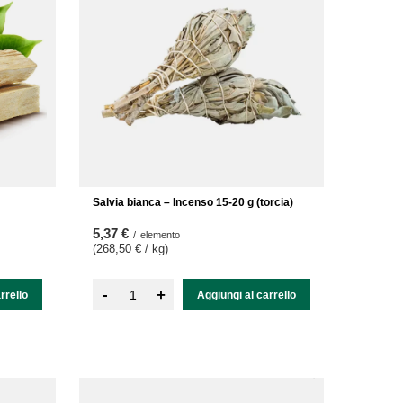
Salvia bianca – Incenso 15-20 g (torcia)
5,37 €
/
elemento
(268,50 € / kg
)
-
+
rrello
Aggiungi al carrello