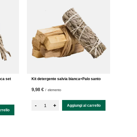
nca set
Kit detergente salvia bianca+Palo santo
9,98 €
/
elemento
-
+
Aggiungi al carrello
rrello