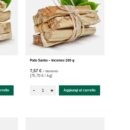
Palo Santo – Incenso 100 g
7,57 €
/
elemento
(75,70 € / kg
)
-
+
rrello
Aggiungi al carrello