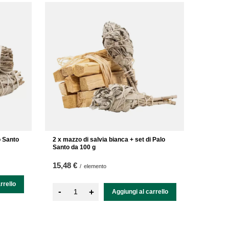
o Santo
2 x mazzo di salvia bianca + set di Palo
Santo da 100 g
15,48 €
/
elemento
rrello
-
+
Aggiungi al carrello