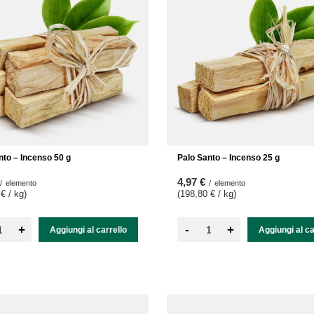
nto – Incenso 50 g
Palo Santo – Incenso 25 g
4,97 €
/
elemento
/
elemento
 € / kg
)
(198,80 € / kg
)
-
+
+
Aggiungi al carrello
Aggiungi al ca