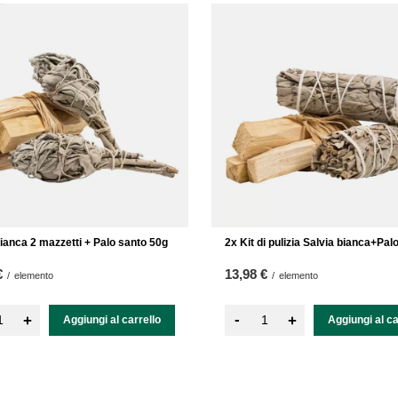
bianca 2 mazzetti + Palo santo 50g
2x Kit di pulizia Salvia bianca+Pal
€
13,98 €
/
elemento
/
elemento
-
+
+
Aggiungi al carrello
Aggiungi al ca