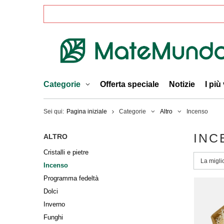
Categorie
Offerta speciale
Notizie
I più
Sei qui:
Pagina iniziale
Categorie
Altro
Incenso
INC
ALTRO
Cristalli e pietre
Modific
La migli
Incenso
Programma fedeltà
Dolci
Inverno
Funghi