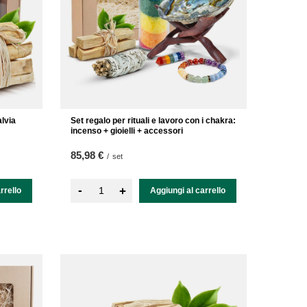
alvia
Set regalo per rituali e lavoro con i chakra:
incenso + gioielli + accessori
85,98 €
/
set
-
+
rrello
Aggiungi al carrello