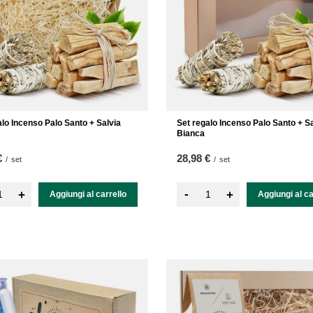
alo Incenso Palo Santo + Salvia
Set regalo Incenso Palo Santo + S
Bianca
€
28,98 €
/
set
/
set
-
+
+
Aggiungi al carrello
Aggiungi al ca