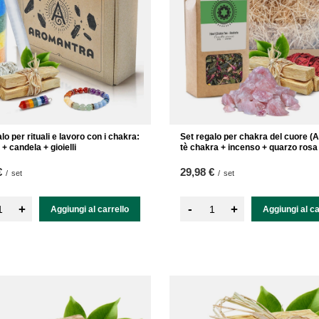
lo per rituali e lavoro con i chakra:
Set regalo per chakra del cuore (
+ candela + gioielli
tè chakra + incenso + quarzo rosa
€
29,98 €
/
set
/
set
-
+
+
Aggiungi al carrello
Aggiungi al ca