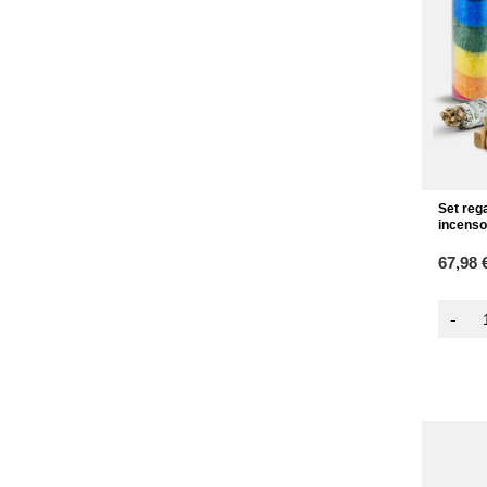
Set rega
incenso 
67,98 
-