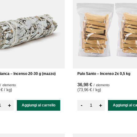
bianca – Incenso 20-30 g (mazzo)
Palo Santo – Incenso 2x 0,5 kg
36,98 €
/
elemento
/
elemento
 € / kg
)
(73,96 € / kg
)
-
+
+
Aggiungi al carrello
Aggiungi al ca