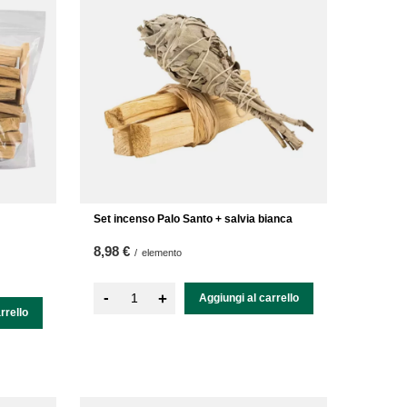
Set incenso Palo Santo + salvia bianca
8,98 €
/
elemento
-
+
Aggiungi al carrello
rrello