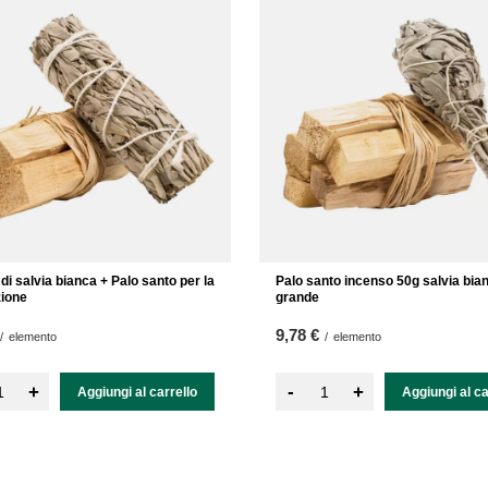
di salvia bianca + Palo santo per la
Palo santo incenso 50g salvia bia
ione
grande
9,78 €
/
elemento
/
elemento
-
+
+
Aggiungi al carrello
Aggiungi al ca