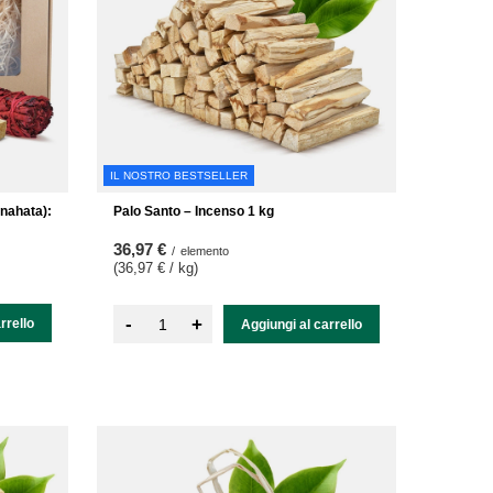
IL NOSTRO BESTSELLER
Anahata):
Palo Santo – Incenso 1 kg
36,97 €
/
elemento
(36,97 € / kg
)
-
+
rrello
Aggiungi al carrello