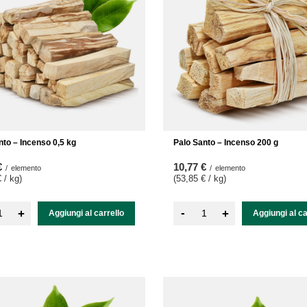
nto – Incenso 0,5 kg
Palo Santo – Incenso 200 g
€
10,77 €
/
elemento
/
elemento
 / kg
)
(53,85 € / kg
)
-
+
+
Aggiungi al carrello
Aggiungi al ca