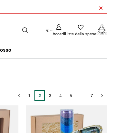
€
Accedi
Liste della spesa
0,00 €
rosso
1
2
3
4
5
...
7