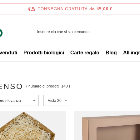
CONSEGNA GRATUITA
da 45,00 €
 venduti
Prodotti biologici
Carte regalo
Blog
All'ing
ENSO
( numero di prodotti:
140
)
a ordinamento
ore rilevanza
Modifica il numero di prodotti visualizzati
Vista 20