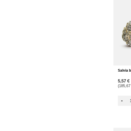
Salvia 
5,57 €
(185,67
-