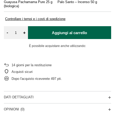
Guayusa Pachamama Pure 25 g
Palo Santo – Incenso 50 g
Sa
(biologica)
(to
Controllare i tempi e i costi di spedizione
-
+
Aggiungi al carrello
È possibile acquistare anche utilizzando:
14
giorni per la restituzione
Acquisti sicuri
Dopo l'acquisto riceverete
497 pti.
DATI DETTAGLIATI
OPINIONI
(0)