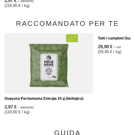
2,97 €
/
elemento
(118,80 € / kg)
RACCOMANDATO PER TE
Tutti i campioni Guara
29,98 €
/
set
(59,96 € / kg)
Guayusa Pachamama Energia 25 g (biologica)
2,97 €
/
elemento
(118,80 € / kg)
GUIDA