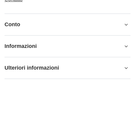
Conto
Informazioni
Ulteriori informazioni
info@matemundo.it
MateMundo.it
,
Ostrowskiego 9/129
,
53-238
Wrocław
(Polonia)