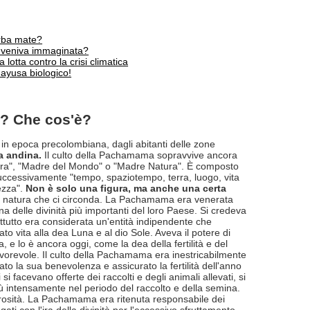
erba mate?
veniva immaginata?
otta contro la crisi climatica
ayusa biologico!
? Che cos'è?
 in epoca precolombiana, dagli abitanti delle zone
ia andina.
Il culto della Pachamama sopravvive ancora
rra", "Madre del Mondo" o "Madre Natura". È composto
successivamente "tempo, spaziotempo, terra, luogo, vita
dezza".
Non è solo una figura, ma anche una certa
o la natura che ci circonda. La Pachamama era venerata
na delle divinità più importanti del loro Paese. Si credeva
rattutto era considerata un'entità indipendente che
to vita alla dea Luna e al dio Sole. Aveva il potere di
ta, e lo è ancora oggi, come la dea della fertilità e del
avorevole. Il culto della Pachamama era inestricabilmente
to la sua benevolenza e assicurato la fertilità dell'anno
si facevano offerte dei raccolti e degli animali allevati, si
iù intensamente nel periodo del raccolto e della semina.
erosità. La Pachamama era ritenuta responsabile dei