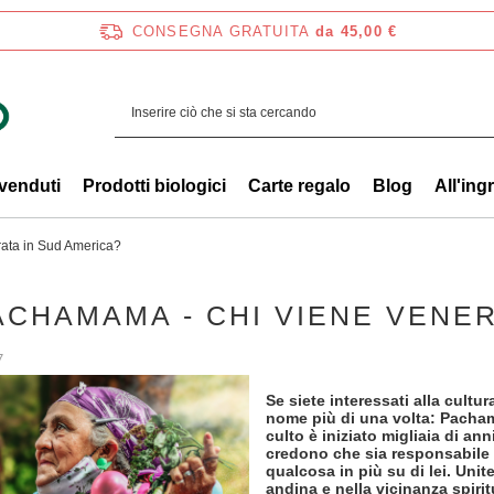
CONSEGNA GRATUITA
da 45,00 €
 venduti
Prodotti biologici
Carte regalo
Blog
All'ing
ata in Sud America?
ACHAMAMA - CHI VIENE VENER
7
Se siete interessati alla cult
nome più di una volta: Pacha
culto è iniziato migliaia di an
credono che sia responsabile 
qualcosa in più su di lei. Unit
andina e nella vicinanza spirit