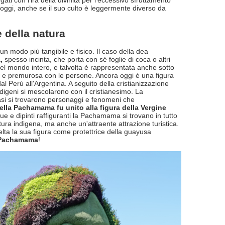
egati con l'ira della divinità per l'eccessivo sfruttamento
ggi, anche se il suo culto è leggermente diverso da
 della natura
n modo più tangibile e fisico. Il caso della dea
,
spesso incinta, che porta con sé foglie di coca o altri
del mondo intero, e talvolta è rappresentata anche sotto
e e premurosa con le persone. Ancora oggi è una figura
al Perù all'Argentina. A seguito della cristianizzazione
indigeni si mescolarono con il cristianesimo. La
casi si trovarono personaggi e fenomeni che
della Pachamama fu unito alla figura della Vergine
ue e dipinti raffiguranti la Pachamama si trovano in tutto
ltura indigena, ma anche un'attraente attrazione turistica.
lta la sua figura come protettrice della guayusa
Pachamama
!