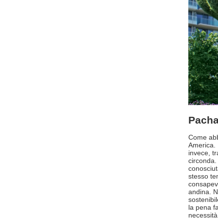
Pacham
Come abbi
America. 
invece, tr
circonda.
conosciut
stesso te
consapevo
andina. N
sostenibi
la pena f
necessità