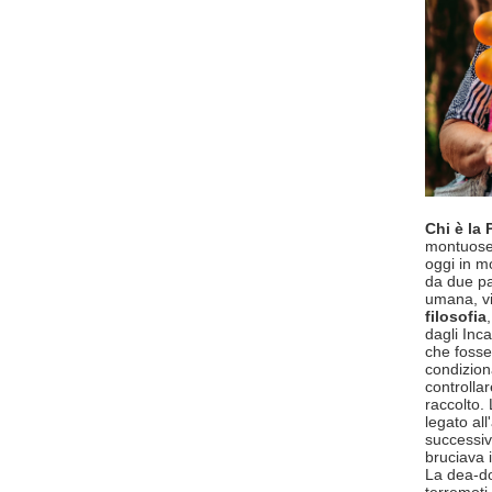
Chi è l
montuose
oggi in m
da due pa
umana, vit
filosofia
dagli Inc
che fosse 
condizion
controllar
raccolto.
legato al
successivo
bruciava 
La dea-do