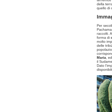
terremoti 
della ter
quello di 
Immag
Per secol
Pachamama
raccolti. 
forma di
molto impo
delle trib
popolazio
corrispon
Maria
, e
il Sudame
Dato l'im
disponibil