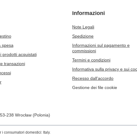
Informazioni
Note Legali
cestino
Spedizione
a spesa
Informazioni sul pagamento e
commissioni
 prodotti acquistati
Termini e condizioni
le transazioni
Informativa sulla privacy e sui co
ncessi
Recesso dall'accordo
r
Gestione dei file cookie
53-238
Wrocław (Polonia)
r i consumatori domestici:
Italy
.