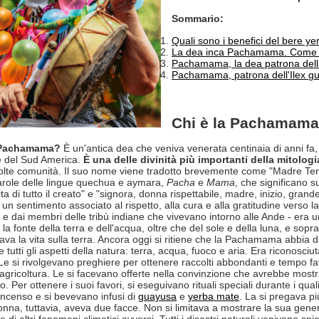
Sommario:
Quali sono i benefici del bere y
La dea inca Pachamama. Come 
Pachamama, la dea patrona della l
Pachamama, patrona dell'Ilex gu
Chi è la Pachamama
a Pachamama?
È un'antica dea che veniva venerata centinaia di anni fa,
 del Sud America.
È una delle divinità più importanti della mitolog
olte comunità. Il suo nome viene tradotto brevemente come "Madre Te
role delle lingue quechua e aymara,
Pacha
e
Mama
, che significano 
a di tutto il creato" e "signora, donna rispettabile, madre, inizio, gran
, un sentimento associato al rispetto, alla cura e alla gratitudine vers
a e dai membri delle tribù indiane che vivevano intorno alle Ande - era u
la fonte della terra e dell'acqua, oltre che del sole e della luna, e sop
ava la vita sulla terra. Ancora oggi si ritiene che la Pachamama abbia da
e tutti gli aspetti della natura: terra, acqua, fuoco e aria. Era riconosciu
 Le si rivolgevano preghiere per ottenere raccolti abbondanti e tempo f
l'agricoltura. Le si facevano offerte nella convinzione che avrebbe mostra
. Per ottenere i suoi favori, si eseguivano rituali speciali durante i quali 
incenso e si bevevano infusi di
guayusa
e
yerba mate
. La si pregava p
nna, tuttavia, aveva due facce. Non si limitava a mostrare la sua gen