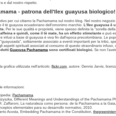
a e dal nostro rispetto.
mama - patrona dell'Ilex guayusa biologico!
tivo per cui citiamo la Pachamama sul nostro blog. Nel nostro negozio onl
e il tè guayusa ecuadoriano dell'omonimo marchio.
L'
Ilex guayusa
è u
te.
Per le sue qualità e proprietà, viene spesso definita la "sorella della
caffeina e quindi, come il tè mate, ha un effetto stimolante
e può ess
 infusi a base di guayusa è viva fin dall'epoca precolombiana. Le popo
"guayusada", solitamente associato a eventi importanti per la tribù, s
li aspetti spirituali associati al consumo di questo straordinario infuso, 
rodotti
Guayusa Pachamama
sono certificati biologici.
Se non l'avet
a grafica utilizzata nell'articolo:
flickr.com
, autore: Dennis Jarvis, licen
le informazioni:
ipedia:
Pachamama
.
Szyszka, Different Meanings and Understandings of the Pachamama P
R. Zaffaroni, La naturaleza como persona: de la Pachamama a la Gaia, 
ceptos elementales para su desarrollo normativo, 2010.
erto Acosta, Embedding Pachamama in the Constitution,
thegreeninte