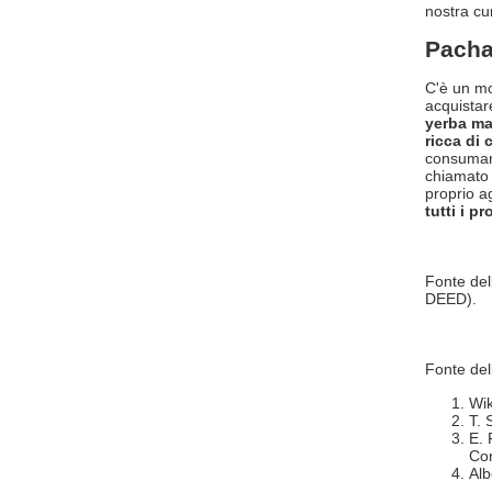
nostra cur
Pacha
C'è un mo
acquistar
yerba ma
ricca di 
consumare
chiamato 
proprio ag
tutti i p
Fonte dell
DEED).
Fonte del
Wik
T. 
E. 
Con
Alb