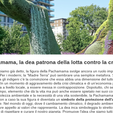
ama, la dea patrona della lotta contro la cr
amo già detto, la figura della Pachamama svolge ancora un ruolo impor
Per i moderni, la "Madre Terra" può sembrare una semplice metafora. S
a gli indigeni c'è la convinzione che essa abbia una dimensione del tutto 
 In un momento di aggravamento della crisi climatica e di un'economia 
a a livello locale, a essere messa in contrapposizione. Dopotutto, chi se
mpo, elemento che dà la vita ma può anche essere spietato nei suoi conf
lezza ambientale e la necessità di una vita sostenibile, la Pachamama 
on a caso la sua figura è diventata un
simbolo della protezione dell
le. Nel mondo di oggi, dove il cambiamento climatico, il degrado ambienta
are appello ai valori che rappresenta. La dea inca simboleggia lo stretto
 di rispettare e curare il nostro pianeta. Promuove l'idea che siamo tut