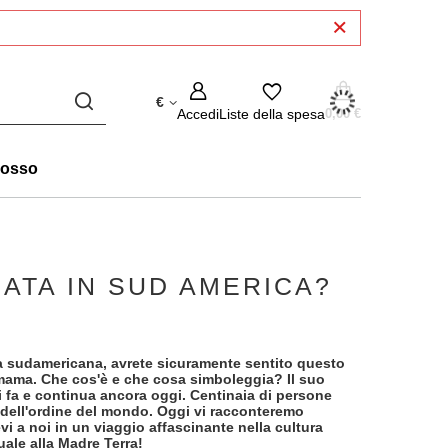
€
Accedi
Liste della spesa
0,00 €
rosso
ATA IN SUD AMERICA?
ura sudamericana, avrete sicuramente sentito questo
mama. Che cos'è e che cosa simboleggia? Il suo
ni fa e continua ancora oggi. Centinaia di persone
dell'ordine del mondo. Oggi vi racconteremo
evi a noi in un viaggio affascinante nella cultura
uale alla Madre Terra!