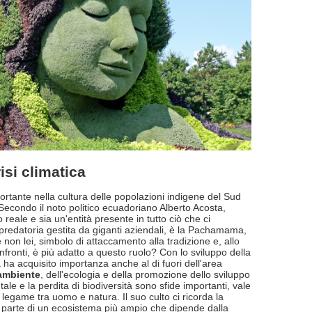
isi climatica
tante nella cultura delle popolazioni indigene del Sud
econdo il noto politico ecuadoriano Alberto Acosta,
reale e sia un'entità presente in tutto ciò che ci
predatoria gestita da giganti aziendali, è la Pachamama,
 non lei, simbolo di attaccamento alla tradizione e, allo
ronti, è più adatto a questo ruolo? Con lo sviluppo della
ha acquisito importanza anche al di fuori dell'area
'ambiente
, dell'ecologia e della promozione dello sviluppo
le e la perdita di biodiversità sono sfide importanti, vale
 legame tra uomo e natura. Il suo culto ci ricorda la
ti parte di un ecosistema più ampio che dipende dalla