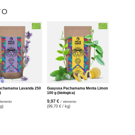
TO
achamama Lavanda 250
Guayusa Pachamama Menta Limon
)
100 g (biologica)
9,97 €
elemento
/
elemento
kg
)
(99,70 € / kg
)