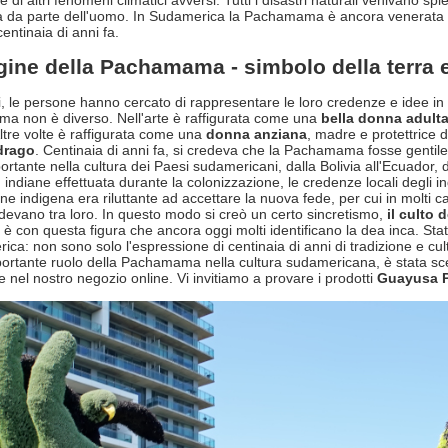
e di altri fenomeni climatici avversi. Tutti i disastri naturali venivano spi
ra da parte dell'uomo. In Sudamerica la Pachamama è ancora venerata o
centinaia di anni fa.
ine della Pachamama - simbolo della terra e
i, le persone hanno cercato di rappresentare le loro credenze e idee in u
 non è diverso. Nell'arte è raffigurata come una
bella donna adulta
Altre volte è raffigurata come una
donna anziana
, madre e protettrice 
drago
. Centinaia di anni fa, si credeva che la Pachamama fosse gentil
rtante nella cultura dei Paesi sudamericani, dalla Bolivia all'Ecuador, d
ù indiane effettuata durante la colonizzazione, le credenze locali degli 
ne indigena era riluttante ad accettare la nuova fede, per cui in molti 
devano tra loro. In questo modo si creò un certo sincretismo,
il culto 
d è con questa figura che ancora oggi molti identificano la dea inca. Stat
rica: non sono solo l'espressione di centinaia di anni di tradizione e cu
portante ruolo della Pachamama nella cultura sudamericana, è stata sce
e nel nostro negozio online. Vi invitiamo a provare i prodotti
Guayusa 