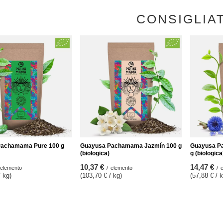
CONSIGLIA
Pachamama Pure 100 g
Guayusa Pachamama Jazmín 100 g
Guayusa P
(biologica)
g (biologica
10,37 €
14,47 €
elemento
/
elemento
/
/ kg
)
(103,70 € / kg
)
(57,88 € / 