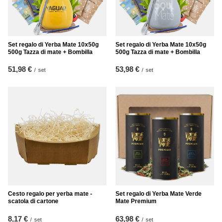
Set regalo di Yerba Mate 10x50g
Set regalo di Yerba Mate 10x50g
500g Tazza di mate + Bombilla
500g Tazza di mate + Bombilla
51,98 €
53,98 €
/
set
/
set
Cesto regalo per yerba mate -
Set regalo di Yerba Mate Verde
scatola di cartone
Mate Premium
8,17 €
63,98 €
/
set
/
set