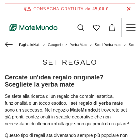
CONSEGNA GRATUITA
da 45,00 €
Pagina iniziale
Categorie
Yerba Mate
Set di Yerba mate
Set reg
SET REGALO
Cercate un'idea regalo originale?
Scegliete la yerba mate
Se siete alla ricerca di un regalo che combini estetica,
funzionalità e un tocco esotico, i
set regalo di yerba mate
sono un successo. Nel negozio
MateMundo.it
troverete set
già pronti, confezionati in scatole decorative che non
necessitano di ulteriori imballaggi: sono già pronti da regalare!
Questo tipo di regali sta diventando sempre più popolare non