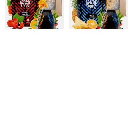
Set regalo di Yerba Mate Verde
Set regalo di Yerba Mate Verde
Mate 400g 0,4kg Tazza di mate +
Mate 400g 0,4kg Tazza di mate +
Bombilla
Bombilla
34,98 €
34,98 €
/
set
/
set
Set regalo di Yerba Mate Verde
Set regalo di Yerba Mate Verde