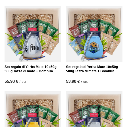
Set regalo di Yerba Mate 10x50g
Set regalo di Yerba Mate 10x50g
500g Tazza di mate + Bombilla
500g Tazza di mate + Bombilla
55,98 €
53,98 €
/
set
/
set