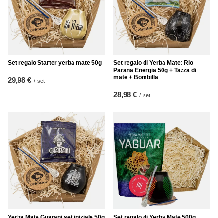
Set regalo Starter yerba mate 50g
Set regalo di Yerba Mate: Rio
Parana Energia 50g + Tazza di
mate + Bombilla
29,98 €
/
set
28,98 €
/
set
Yerba Mate Guarani set iniziale 50g
Set regalo di Yerba Mate 500g