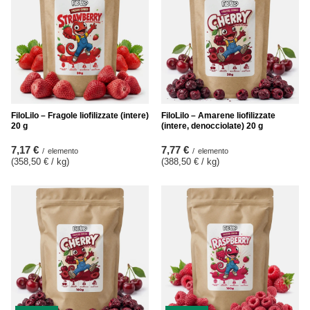
FiloLilo – Fragole liofilizzate (intere)
FiloLilo – Amarene liofilizzate
20 g
(intere, denocciolate) 20 g
7,17 €
7,77 €
/
elemento
/
elemento
(358,50 € / kg
)
(388,50 € / kg
)