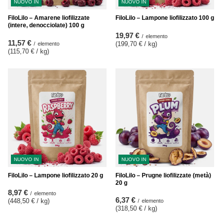
NUOVO IN
NUOVO IN
FiloLilo – Amarene liofilizzate
FiloLilo – Lampone liofilizzato 100 g
(intere, denocciolate) 100 g
19,97 €
/
elemento
11,57 €
(199,70 € / kg
)
/
elemento
(115,70 € / kg
)
NUOVO IN
NUOVO IN
FiloLilo – Lampone liofilizzato 20 g
FiloLilo – Prugne liofilizzate (metà)
20 g
8,97 €
/
elemento
6,37 €
(448,50 € / kg
)
/
elemento
(318,50 € / kg
)