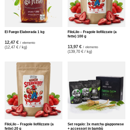
El Fuego Elaborada 1 kg
FiloLilo – Fragole liofilizzate (a
fette) 100 g
12,47 €
/
elemento
13,97 €
(12,47 € / kg
)
/
elemento
(139,70 € / kg
)
FiloLilo – Fragole liofilizzate (a
Set regalo: 3x matcha giapponese
fette) 20 g
+ accessori in bambù