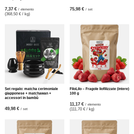
7,37 €
75,98 €
/
elemento
/
set
(368,50 € / kg
)
Set regalo: matcha cerimoniale
FiloLilo – Fragole liofilizzate (intere)
giapponese + matchawan +
100 g
accessori in bambù
11,17 €
/
elemento
49,98 €
(111,70 € / kg
)
/
set