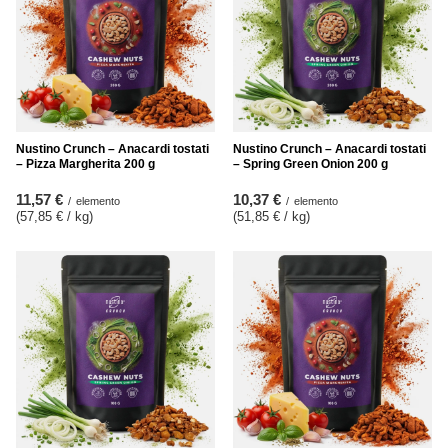
Nustino Crunch – Anacardi tostati
Nustino Crunch – Anacardi tostati
– Pizza Margherita 200 g
– Spring Green Onion 200 g
11,57 €
10,37 €
/
elemento
/
elemento
(57,85 € / kg
)
(51,85 € / kg
)