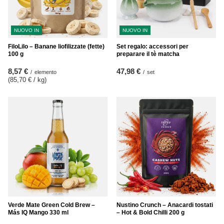
NUOVO IN
NUOVO IN
FiloLilo – Banane liofilizzate (fette)
Set regalo: accessori per
100 g
preparare il tè matcha
8,57 €
47,98 €
/
elemento
/
set
(85,70 € / kg
)
Verde Mate Green Cold Brew –
Nustino Crunch – Anacardi tostati
Más IQ Mango 330 ml
– Hot & Bold Chilli 200 g