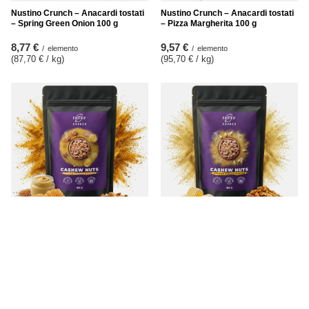
Nustino Crunch – Anacardi tostati
Nustino Crunch – Anacardi tostati
– Spring Green Onion 100 g
– Pizza Margherita 100 g
8,77 €
9,57 €
/
elemento
/
elemento
(87,70 € / kg
)
(95,70 € / kg
)
Nustino Crunch – Anacardi tostati
Nustino Crunch – Anacardi tostati
– Honey Mustard Crunch 100 g
– Golden Salted Butter 100 g
10,37 €
9,57 €
/
elemento
/
elemento
(103,70 € / kg
)
(95,70 € / kg
)