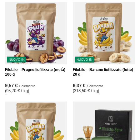
NUOVO IN
NUOVO IN
FiloLilo – Prugne liofilizzate (metà)
FiloLilo – Banane liofilizzate (fette)
100 g
20 g
9,57 €
6,37 €
/
elemento
/
elemento
(95,70 € / kg
)
(318,50 € / kg
)