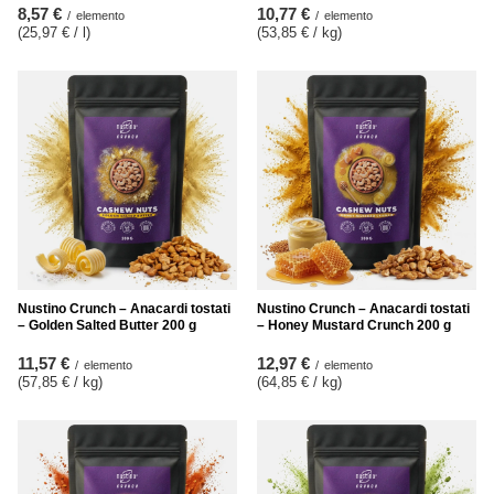
8,57 €
10,77 €
/
elemento
/
elemento
(25,97 € / l
)
(53,85 € / kg
)
Nustino Crunch – Anacardi tostati
Nustino Crunch – Anacardi tostati
– Golden Salted Butter 200 g
– Honey Mustard Crunch 200 g
11,57 €
12,97 €
/
elemento
/
elemento
(57,85 € / kg
)
(64,85 € / kg
)