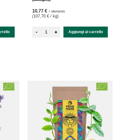
10,77 €
/
elemento
(107,70 € / kg
)
-
+
rrello
Aggiungi al carrello