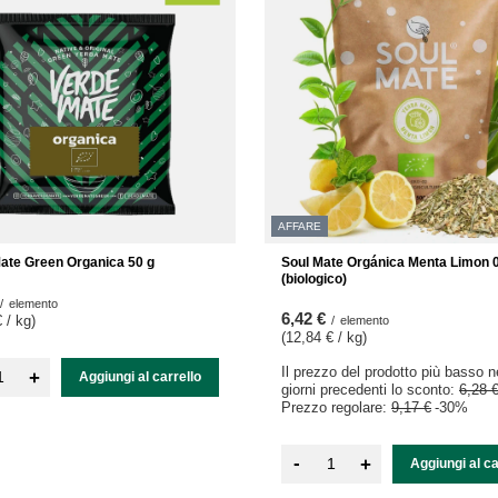
AFFARE
ate Green Organica 50 g
Soul Mate Orgánica Menta Limon 0
(biologico)
/
elemento
6,42 €
 / kg
)
/
elemento
(12,84 € / kg
)
Il prezzo del prodotto più basso n
+
Aggiungi al carrello
giorni precedenti lo sconto:
6,28 
Prezzo regolare:
9,17 €
-30%
-
+
Aggiungi al ca