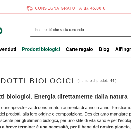
CONSEGNA GRATUITA
da 45,00 €
 venduti
Prodotti biologici
Carte regalo
Blog
All'ing
DOTTI BIOLOGICI
( numero di prodotti:
44
)
ti biologici. Energia direttamente dalla natura
 consapevolezza di consumatori aumenta di anno in anno. Prestiamo 
 dei prodotti, alla loro origine e composizione. Desideriamo mangiare p
cente per gli alimenti biologici, per uno stile di vita sano e per l'ecol
 a breve termine: è una necessità, per il bene del nostro pianeta