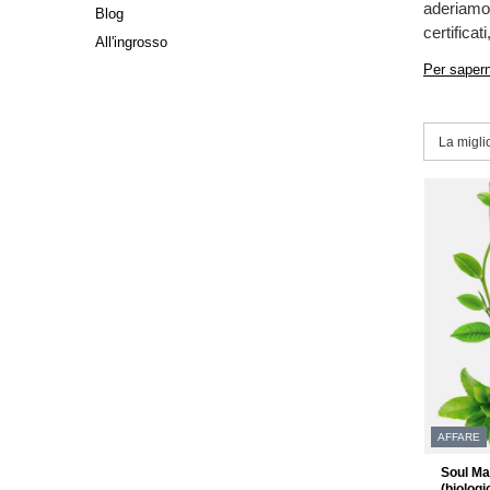
aderiamo a
Blog
certificati
All'ingrosso
Per sapern
Modific
La migli
AFFARE
Soul Ma
(biologi