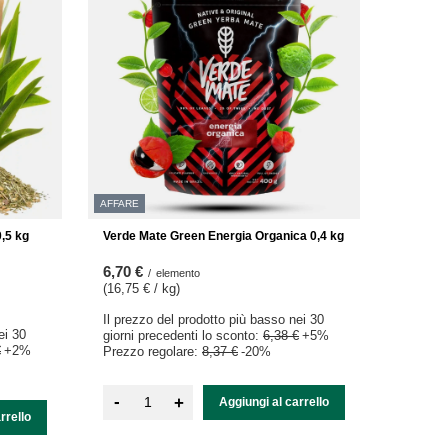
AFFARE
,5 kg
Verde Mate Green Energia Organica 0,4 kg
6,70 €
/
elemento
(16,75 € / kg
)
Il prezzo del prodotto più basso nei 30
ei 30
giorni precedenti lo sconto:
6,38 €
+5%
€
+2%
Prezzo regolare:
8,37 €
-20%
-
+
Aggiungi al carrello
rrello