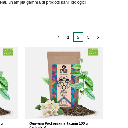
clienti, un'ampia gamma di prodotti sani, biologici
1
2
3
 g
Guayusa Pachamama Jazmín 100 g
(biologica)