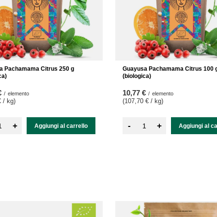
a Pachamama Citrus 250 g
Guayusa Pachamama Citrus 100 
ca)
(biologica)
€
10,77 €
/
elemento
/
elemento
 / kg
)
(107,70 € / kg
)
-
+
+
Aggiungi al carrello
Aggiungi al ca