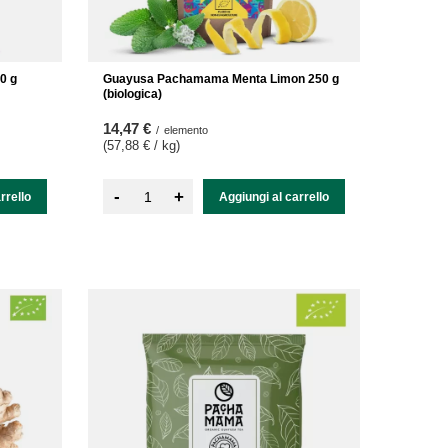
0 g
Guayusa Pachamama Menta Limon 250 g
(biologica)
14,47 €
/
elemento
(57,88 € / kg
)
-
+
rrello
Aggiungi al carrello