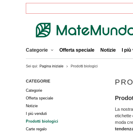
Categorie
Offerta speciale
Notizie
I più
Sei qui:
Pagina iniziale
Prodotti biologici
PRO
CATEGORIE
Categorie
Prodot
Offerta speciale
Notizie
La nostra
I più venduti
etichette
Prodotti biologici
moda cres
tendenza
Carte regalo