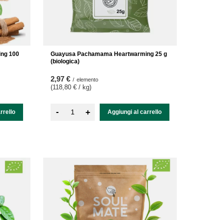
ng 100
Guayusa Pachamama Heartwarming 25 g
(biologica)
2,97 €
/
elemento
(118,80 € / kg
)
-
+
rrello
Aggiungi al carrello