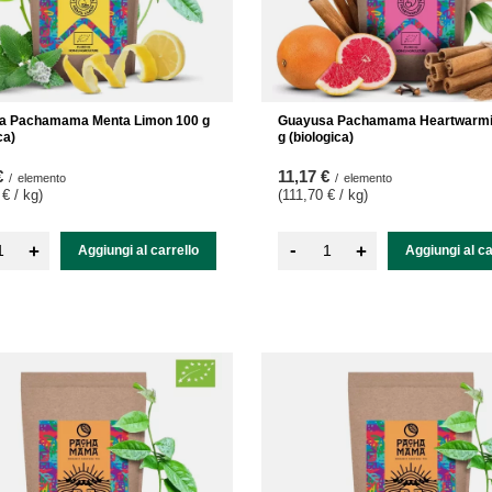
a Pachamama Menta Limon 100 g
Guayusa Pachamama Heartwarmi
ca)
g (biologica)
€
11,17 €
/
elemento
/
elemento
 € / kg
)
(111,70 € / kg
)
-
+
+
Aggiungi al carrello
Aggiungi al ca