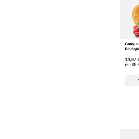
Guayus
(biologi
14,97 
(59,88 €
-