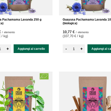
a Pachamama Lavanda 250 g
Guayusa Pachamama Lavanda 10
ca)
(biologica)
€
10,77 €
/
elemento
/
elemento
 / kg
)
(107,70 € / kg
)
-
+
+
Aggiungi al carrello
Aggiungi al ca