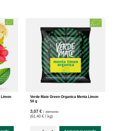
a Limon
Verde Mate Green Organica Menta Limon
50 g
3,07 €
/
elemento
(61,40 € / kg
)