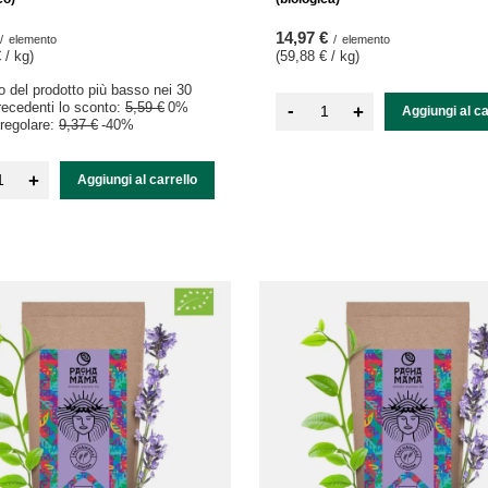
14,97 €
/
elemento
/
elemento
 / kg
)
(59,88 € / kg
)
zo del prodotto più basso nei 30
precedenti lo sconto:
5,59 €
0%
-
+
Aggiungi al ca
regolare:
9,37 €
-40%
+
Aggiungi al carrello