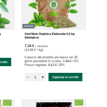
AFFARE
g
Soul Mate Orgánica Elaborada 0,5 kg
(biologico)
7,34 €
/
elemento
(14,68 € / kg
)
Il prezzo del prodotto più basso nei 30
giorni precedenti lo sconto:
7,18 €
+2%
rrello
Prezzo regolare:
9,17 €
-20%
-
+
Aggiungi al carrello