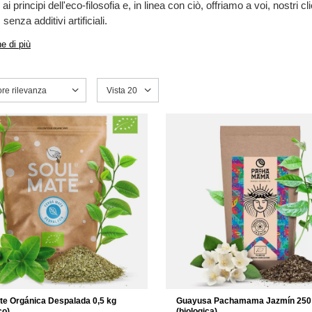
i principi dell'eco-filosofia e, in linea con ciò, offriamo a voi, nostri 
, senza additivi artificiali.
e di più
a ordinamento
ore rilevanza
Modifica il numero di prodotti visualizzati
Vista 20
te Orgánica Despalada 0,5 kg
Guayusa Pachamama Jazmín 250
co)
(biologica)