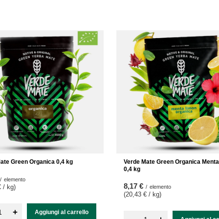
ate Green Organica 0,4 kg
Verde Mate Green Organica Ment
0,4 kg
/
elemento
8,17 €
 / kg
)
/
elemento
(20,43 € / kg
)
+
Aggiungi al carrello