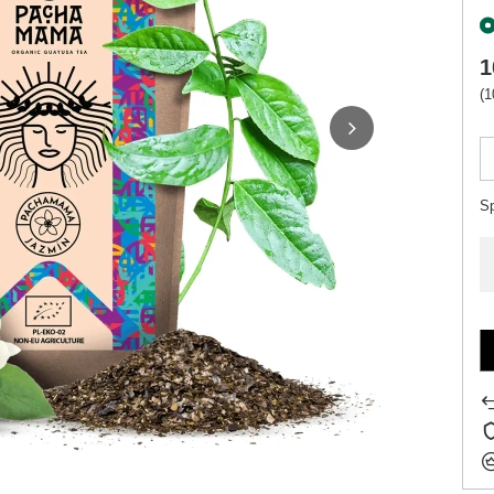
1
(1
S