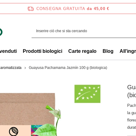
CONSEGNA GRATUITA
da 45,00 €
 venduti
Prodotti biologici
Carte regalo
Blog
All'ing
aromatizzata
Guayusa Pachamama Jazmín 100 g (biologica)
Gu
(bi
Pach
la g
flore
dura