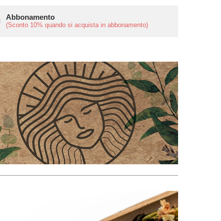
Abbonamento
(Sconto
10%
quando si acquista in abbonamento)