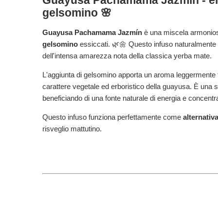
Guayusa Pachamama Jazmín
- e
gelsomino 🌸
Guayusa Pachamama Jazmín
è una miscela armonio
gelsomino
essiccati. 🌿🌼 Questo infuso naturalmente e
dell'intensa amarezza nota della classica yerba mate.
L'aggiunta di gelsomino apporta un aroma leggermente flo
carattere vegetale ed erboristico della guayusa. È una 
beneficiando di una fonte naturale di energia e concent
Questo infuso funziona perfettamente come
alternativa
risveglio mattutino.