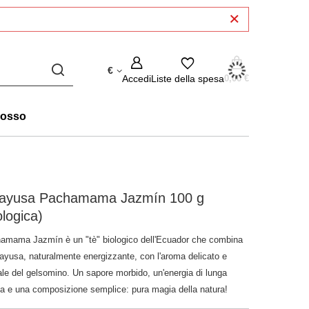
€
Accedi
Liste della spesa
0,00 €
rosso
ayusa Pachamama Jazmín 100 g
ologica)
amama Jazmín è un "tè" biologico dell'Ecuador che combina
uayusa, naturalmente energizzante, con l'aroma delicato e
ale del gelsomino. Un sapore morbido, un'energia di lunga
ta e una composizione semplice: pura magia della natura!