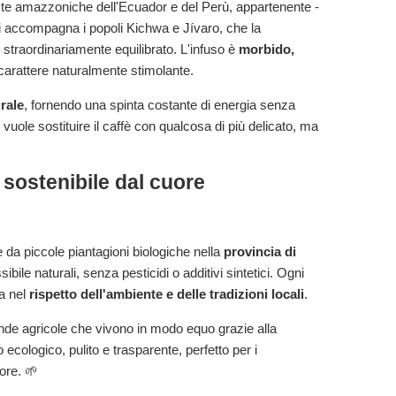
reste amazzoniche dell'Ecuador e del Perù, appartenente -
i accompagna i popoli
Kichwa
e
Jívaro
, che la
straordinariamente equilibrato. L'infuso è
morbido,
carattere naturalmente stimolante.
urale
, fornendo una spinta costante di energia senza
vuole sostituire il caffè con qualcosa di più delicato, ma
 sostenibile dal cuore
da piccole piantagioni biologiche nella
provincia di
ibile naturali, senza pesticidi o additivi sintetici. Ogni
ta nel
rispetto dell'ambiente e delle tradizioni locali
.
nde agricole che vivono in modo equo grazie alla
 ecologico, pulito e trasparente, perfetto per i
ore. 🌱