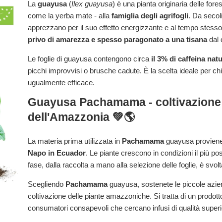
La
guayusa
(
Ilex guayusa
) è una pianta originaria delle fo
come la yerba mate - alla
famiglia degli agrifogli
. Da secol
apprezzano per il suo effetto energizzante e al tempo stesso 
privo di amarezza e spesso paragonato a una tisana
dal 
Le foglie di guayusa contengono circa
il 3% di caffeina nat
picchi improvvisi o brusche cadute. È la scelta ideale per chi 
ugualmente efficace.
Guayusa Pachamama
- coltivazione
dell'Amazzonia 💚🌎
La materia prima utilizzata in
Pachamama
guayusa proviene 
Napo in Ecuador
. Le piante crescono in condizioni il più poss
fase, dalla raccolta a mano alla selezione delle foglie, è svol
Scegliendo
Pachamama
guayusa, sostenete le piccole azie
coltivazione delle piante amazzoniche. Si tratta di un prodotto
consumatori consapevoli che cercano infusi di qualità superi