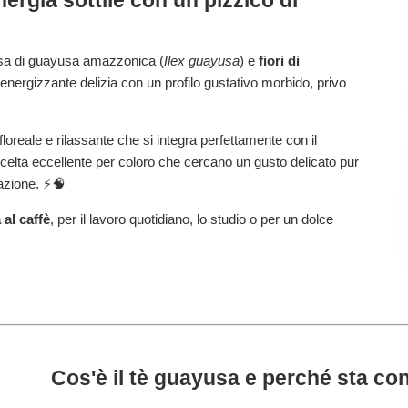
nergia sottile con un pizzico di
sa di guayusa amazzonica (
Ilex guayusa
) e
fiori di
nergizzante delizia con un profilo gustativo morbido, privo
reale e rilassante che si integra perfettamente con il
scelta eccellente per coloro che cercano un gusto delicato pur
razione. ⚡🧠
 al caffè
, per il lavoro quotidiano, lo studio o per un dolce
Cos'è il tè guayusa e perché sta con