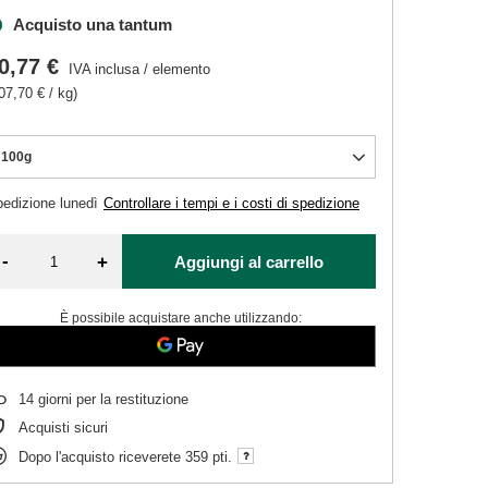
Acquisto una tantum
0,77 €
IVA inclusa
/
elemento
07,70 € / kg)
100g
pedizione
lunedì
Controllare i tempi e i costi di spedizione
-
+
Aggiungi al carrello
È possibile acquistare anche utilizzando:
14
giorni per la restituzione
Acquisti sicuri
Dopo l'acquisto riceverete
359 pti.