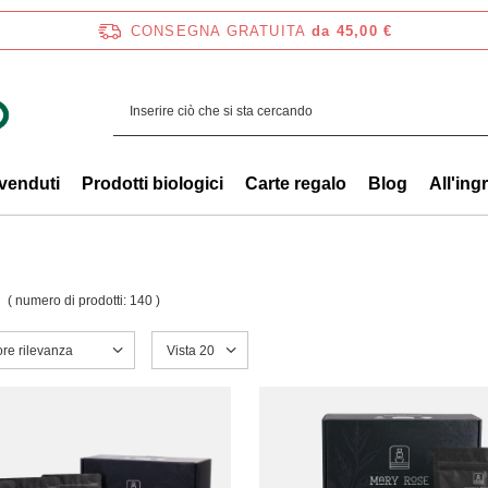
CONSEGNA GRATUITA
da 45,00 €
 venduti
Prodotti biologici
Carte regalo
Blog
All'ing
( numero di prodotti:
140
)
a ordinamento
ore rilevanza
Modifica il numero di prodotti visualizzati
Vista 20