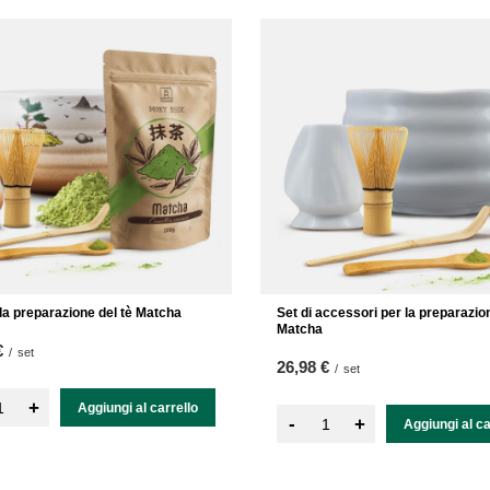
 la preparazione del tè Matcha
Set di accessori per la preparazion
Matcha
€
/
set
26,98 €
/
set
+
Aggiungi al carrello
-
+
Aggiungi al ca