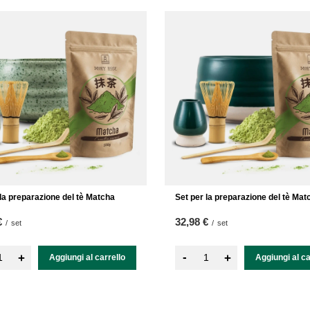
 la preparazione del tè Matcha
Set per la preparazione del tè Mat
€
32,98 €
/
set
/
set
-
+
+
Aggiungi al carrello
Aggiungi al ca