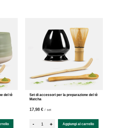
e del tè
Set di accessori per la preparazione del tè
Matcha
17,98 €
/
set
-
+
rrello
Aggiungi al carrello