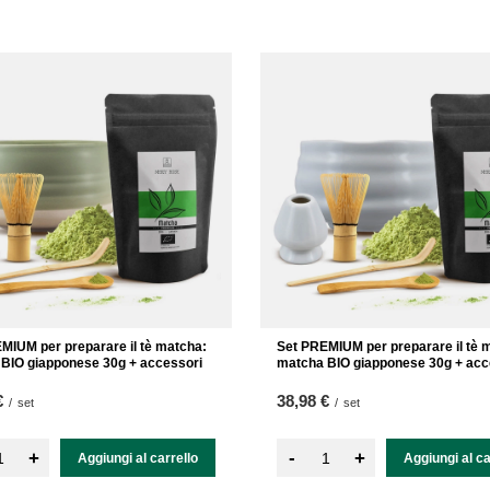
MIUM per preparare il tè matcha:
Set PREMIUM per preparare il tè 
BIO giapponese 30g + accessori
matcha BIO giapponese 30g + acc
€
38,98 €
/
set
/
set
-
+
+
Aggiungi al carrello
Aggiungi al ca