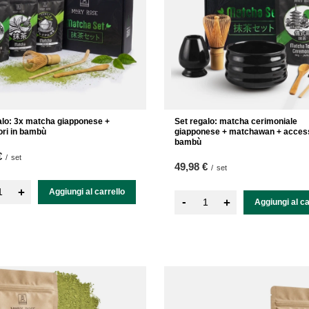
alo: 3x matcha giapponese +
Set regalo: matcha cerimoniale
ri in bambù
giapponese + matchawan + access
bambù
€
/
set
49,98 €
/
set
+
Aggiungi al carrello
-
+
Aggiungi al ca