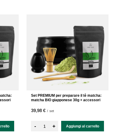
matcha:
Set PREMIUM per preparare il tè matcha:
essori
matcha BIO giapponese 30g + accessori
39,98 €
/
set
-
+
rrello
Aggiungi al carrello