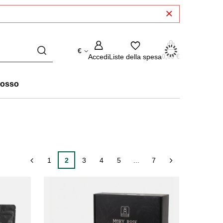
€
Accedi
Liste della spesa
0,00 €
rosso
1
2
3
4
5
...
7