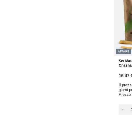
AFFARE
Set Mat
Chasha
16,47 
Il prez
giorni 
Prezzo 
-