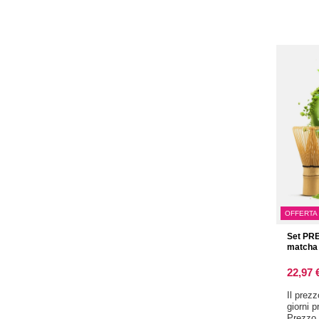
OFFERTA
Set PRE
matcha 
22,97 
Il prez
giorni 
Prezzo 