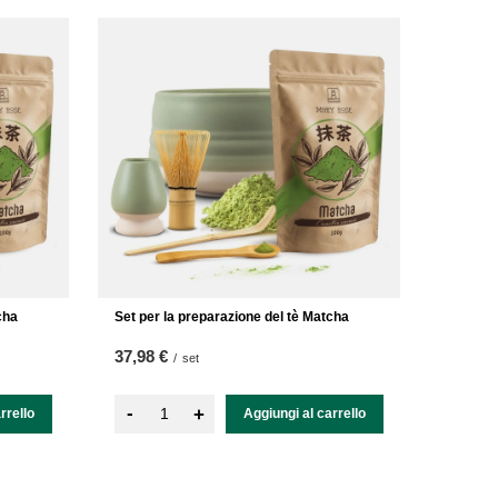
cha
Set per la preparazione del tè Matcha
37,98 €
/
set
-
+
rrello
Aggiungi al carrello