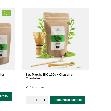
cha
Set: Matcha BIO 100g + Chasen e
Chashaku
25,98 €
/
set
rrello
-
+
Aggiungi al carrello