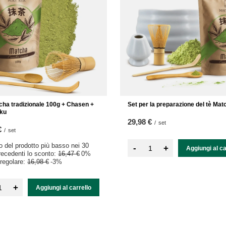
cha tradizionale 100g + Chasen +
Set per la preparazione del tè Mat
ku
29,98 €
/
set
€
/
set
zo del prodotto più basso nei 30
-
+
Aggiungi al ca
precedenti lo sconto:
16,47 €
0%
regolare:
16,98 €
-3%
+
Aggiungi al carrello