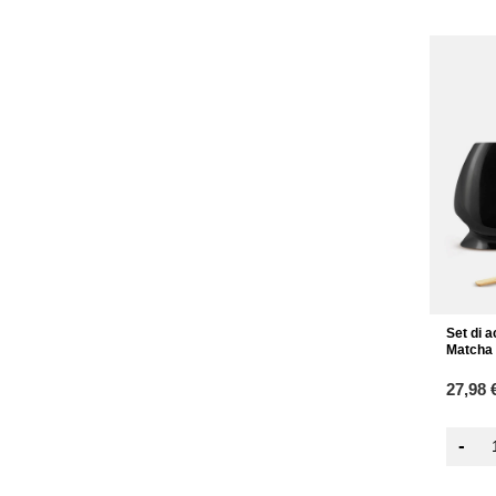
Set di a
Matcha
27,98 
-