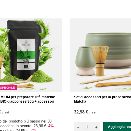
 SPECIALE
MIUM per preparare il tè matcha:
Set di accessori per la preparazion
BIO giapponese 30g + accessori
Matcha
€
32,98 €
/
set
/
set
zo del prodotto più basso nei 30
precedenti lo sconto:
23,98 €
-4%
-
+
Aggiungi al ca
regolare:
24,98 €
-8%