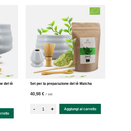
e del tè
Set per la preparazione del tè Matcha
40,98 €
/
set
-
+
Aggiungi al carrello
rrello