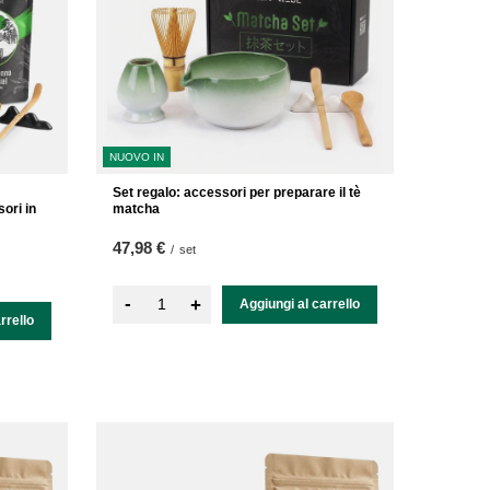
NUOVO IN
Set regalo: accessori per preparare il tè
ori in
matcha
47,98 €
/
set
-
+
Aggiungi al carrello
rrello