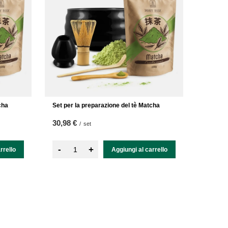
cha
Set per la preparazione del tè Matcha
30,98 €
/
set
-
+
rrello
Aggiungi al carrello