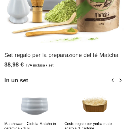
Set regalo per la preparazione del tè Matcha
38,98 €
IVA inclusa
/
set
In un set
Matchawan - Ciotola Matcha in
Cesto regalo per yerba mate -
Ku
ceramica - Yuki
scatola di cartone
ce