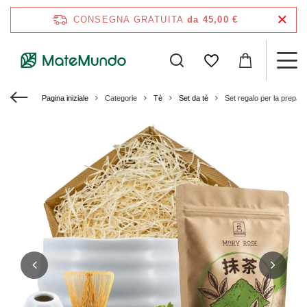
CONSEGNA GRATUITA
da 45,00 €
Pagina iniziale
Categorie
Tè
Set da tè
Set regalo per la prepar