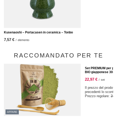
Kusenaoshi – Portacasen in ceramica – Tonbo
7,57 €
/
elemento
RACCOMANDATO PER TE
OFFERTA SPECIALE
Set PREMIUM per prep
BIO giapponese 30g +
22,97 €
/
set
Il prezzo del prodotto
precedenti lo sconto
Prezzo regolare:
24,
AFFARE