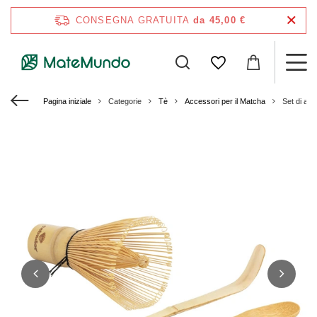
CONSEGNA GRATUITA
da 45,00 €
Pagina iniziale
Categorie
Tè
Accessori per il Matcha
Set di acc