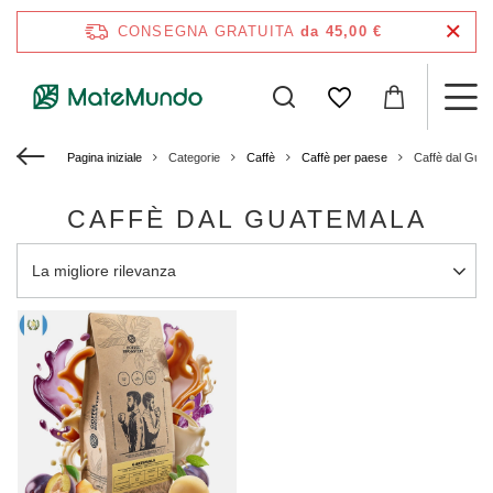
CONSEGNA GRATUITA
da 45,00 €
Pagina iniziale
Categorie
Caffè
Caffè per paese
Caffè dal Gua
CAFFÈ DAL GUATEMALA
Modifica ordinamento
La migliore rilevanza