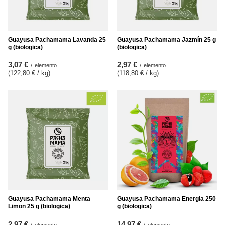
Guayusa Pachamama Lavanda 25
Guayusa Pachamama Jazmín 25 g
g (biologica)
(biologica)
3,07 €
2,97 €
/
elemento
/
elemento
(122,80 € / kg
)
(118,80 € / kg
)
Guayusa Pachamama Menta
Guayusa Pachamama Energia 250
Limon 25 g (biologica)
g (biologica)
2,97 €
14,97 €
/
elemento
/
elemento