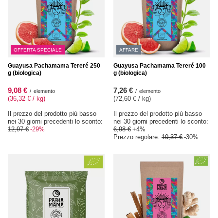
OFFERTA SPECIALE
AFFARE
Guayusa Pachamama Tereré 250
Guayusa Pachamama Tereré 100
g (biologica)
g (biologica)
9,08 €
7,26 €
/
elemento
/
elemento
(36,32 € / kg
)
(72,60 € / kg
)
Il prezzo del prodotto più basso
Il prezzo del prodotto più basso
nei 30 giorni precedenti lo sconto:
nei 30 giorni precedenti lo sconto:
12,97 €
-29%
6,98 €
+4%
Prezzo regolare:
10,37 €
-30%