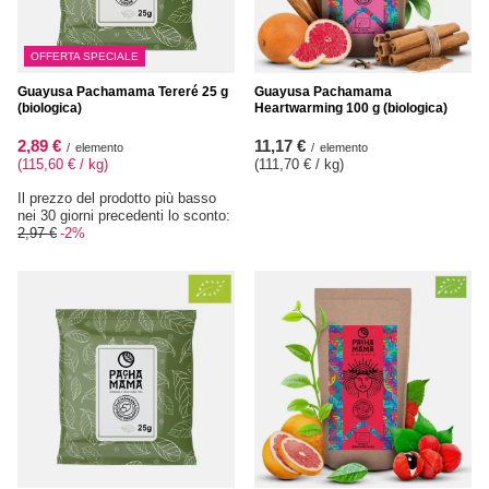
OFFERTA SPECIALE
Guayusa Pachamama Tereré 25 g
Guayusa Pachamama
(biologica)
Heartwarming 100 g (biologica)
2,89 €
11,17 €
/
elemento
/
elemento
(115,60 € / kg
)
(111,70 € / kg
)
Il prezzo del prodotto più basso
nei 30 giorni precedenti lo sconto:
2,97 €
-2%