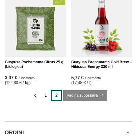
Guayusa Pachamama Citrus 25 g
Guayusa Pachamama Cold Brew –
(biologica)
Hibiscus Energy 330 ml
3,07 €
5,77 €
/
elemento
/
elemento
(122,80 € / kg
)
(17,48 € / l
)
1
2
Pagina successiva
ORDINI