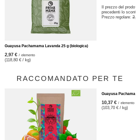
Il prezzo del prodotto
precedenti lo sconto
Prezzo regolare:
2,97
Guayusa Pachamama Lavanda 25 g (biologica)
2,97 €
/
elemento
(118,80 € / kg)
RACCOMANDATO PER TE
Guayusa Pachamama P
10,37 €
/
elemento
(103,70 € / kg)