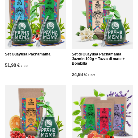
Set Guayusa Pachamama
Set di Guayusa Pachamama
Jazmín 100g + Tazza di mate +
Bombilla
51,98 €
/
set
24,98 €
/
set