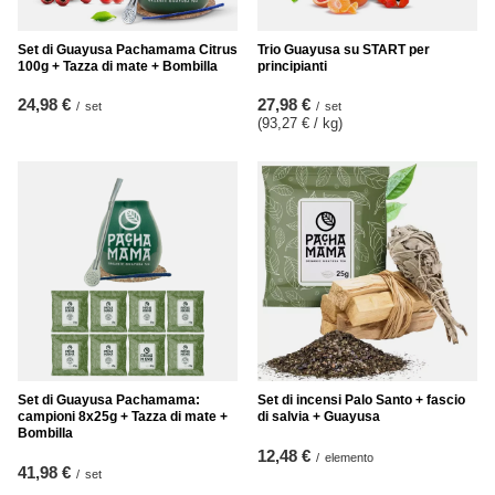
Set di Guayusa Pachamama Citrus
Trio Guayusa su START per
100g + Tazza di mate + Bombilla
principianti
24,98 €
27,98 €
/
set
/
set
(93,27 € / kg
)
Set di Guayusa Pachamama:
Set di incensi Palo Santo + fascio
campioni 8x25g + Tazza di mate +
di salvia + Guayusa
Bombilla
12,48 €
/
elemento
41,98 €
/
set