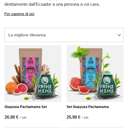
direttamente dall'Ecuador a una persona a voi cara.
Per saperne di più
Modifica ordinamento
La migliore rilevanza
Guayusa Pachamama Set
Set Guayusa Pachamama
26,98 €
25,98 €
/
set
/
set