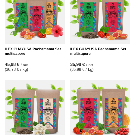
ILEX GUAYUSA Pachamama Set
ILEX GUAYUSA Pachamama Set
multisapore
multisapore
45,98 €
35,98 €
/
set
/
set
(36,78 € / kg
)
(35,98 € / kg
)