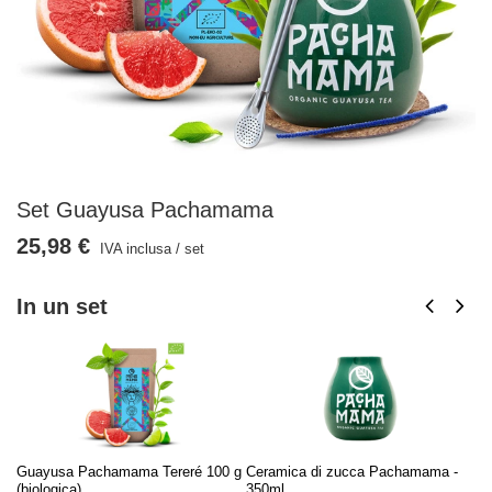
Set Guayusa Pachamama
25,98 €
IVA inclusa
/
set
In un set
Guayusa Pachamama Tereré 100 g
Ceramica di zucca Pachamama -
So
(biologica)
350ml