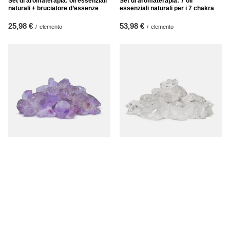
Set di aromaterapia: oli essenziali
Set di aromaterapia: 7 oli
naturali + bruciatore d’essenze
essenziali naturali per i 7 chakra
25,98 €
53,98 €
/
elemento
/
elemento
Ametista (pietra grezza) 50 g
Cristallo di rocca (pietra grezza) 50
g
4,27 €
/
elemento
3,47 €
(85,40 € / kg
)
/
elemento
(69,40 € / kg
)