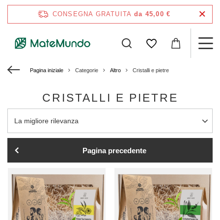
CONSEGNA GRATUITA
da 45,00 €
Pagina iniziale
Categorie
Altro
Cristalli e pietre
CRISTALLI E PIETRE
Modifica ordinamento
La migliore rilevanza
Pagina precedente