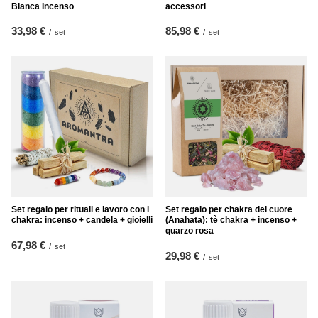
Bianca Incenso
accessori
33,98 €
85,98 €
/
set
/
set
Set regalo per rituali e lavoro con i
Set regalo per chakra del cuore
chakra: incenso + candela + gioielli
(Anahata): tè chakra + incenso +
quarzo rosa
67,98 €
/
set
29,98 €
/
set