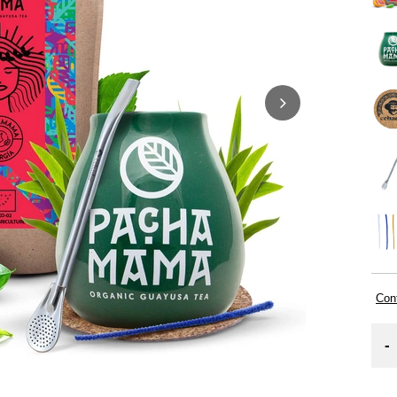
Cont
-