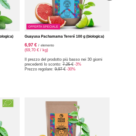
OFFERTA SPECIALE
ologica)
Guayusa Pachamama Tereré 100 g (biologica)
6,97 €
/
elemento
(69,70 € / kg)
Il prezzo del prodotto più basso nei 30 giorni
precedenti lo sconto:
7,25 €
-3%
Prezzo regolare:
9,97 €
-30%