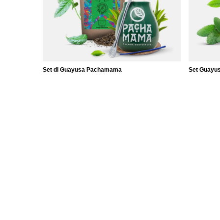
Set di Guayusa Pachamama
Set Guayu
25,98 €
26,98 €
/
set
/
ORDINI
Conto
Stato dell'ordine
Registro
Tracciabilità del pacco
Il vostro 
Voglio fare un reclamo sul prodotto
Liste dell