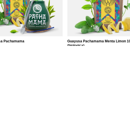
sa Pachamama
Guayusa Pachamama Menta Limon 10
(biologica)
set
9,97 €
/
elemento
(99,70 € / kg)
Informazioni
Note Legali
cestino
Spedizione
a spesa
Informazioni sul pagamento e