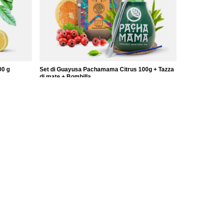
0 g
Set di Guayusa Pachamama Citrus 100g + Tazza
di mate + Bombilla
24,98 €
/
set
Ulteriori informazioni
Contattaci
Mappa del sito
Ricerca