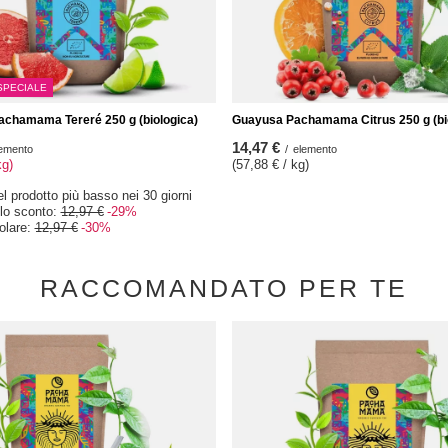
SPECIALE
chamama Tereré 250 g (biologica)
Guayusa Pachamama Citrus 250 g (bi
14,47 €
emento
/
elemento
kg)
(57,88 € / kg)
el prodotto più basso nei 30 giorni
 lo sconto:
12,97 €
-29%
olare:
12,97 €
-30%
RACCOMANDATO PER TE