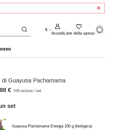
€
Accedi
Liste della spesa
0,00 €
rosso
t di Guayusa Pachamama
98 €
IVA inclusa
/
set
un set
Guayusa Pachamama Energia 100 g (biologica)