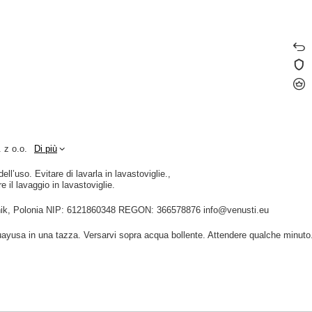
 z o.o.
Di più
ll’uso. Evitare di lavarla in lavastoviglie.
e il lavaggio in lavastoviglie.
idnik, Polonia NIP: 6121860348 REGON: 366578876 info@venusti.eu
guayusa in una tazza. Versarvi sopra acqua bollente. Attendere qualche minuto