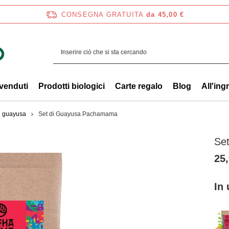
CONSEGNA GRATUITA
da 45,00 €
 venduti
Prodotti biologici
Carte regalo
Blog
All'ing
i guayusa
Set di Guayusa Pachamama
Se
25,
In 