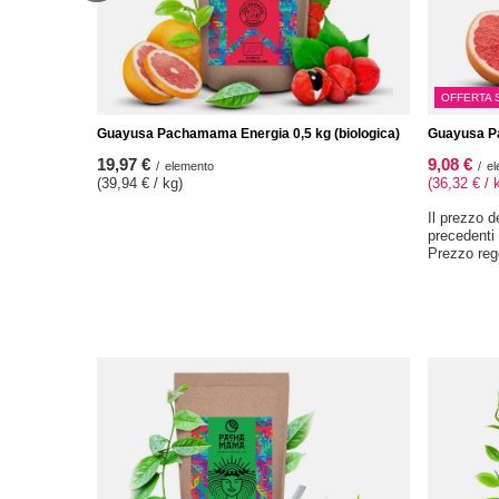
OFFERTA 
Guayusa Pachamama Energia 0,5 kg (biologica)
Guayusa Pa
19,97 €
9,08 €
/
elemento
/
el
(39,94 € / kg)
(36,32 € / 
Il prezzo d
precedenti
Prezzo reg