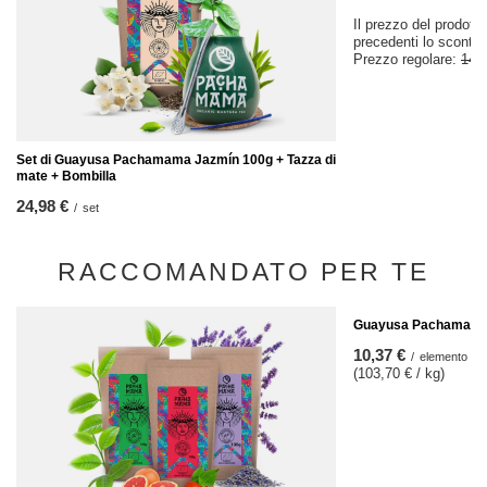
Il prezzo del prodotto
precedenti lo sconto
Prezzo regolare:
14,
Set di Guayusa Pachamama Jazmín 100g + Tazza di
mate + Bombilla
24,98 €
/
set
RACCOMANDATO PER TE
Guayusa Pachamama P
10,37 €
/
elemento
(103,70 € / kg)