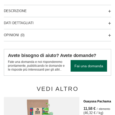
DESCRIZIONE
DATI DETTAGLIATI
OPINIONI
(0)
Avete bisogno di aiuto? Avete domande?
Fate una domanda e noi risponderemo
Fai una domanda
prontamente, pubblicando le domande e
le risposte più interessanti per gli altri..
VEDI ALTRO
AFFARE
Guayusa Pachamama P
11,58 €
/
elemento
(46,32 € / kg)