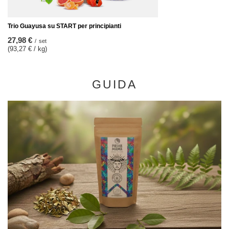
Trio Guayusa su START per principianti
27,98 €
/
set
(93,27 € / kg)
GUIDA