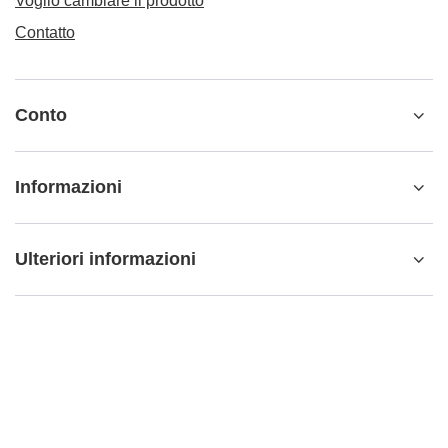
Voglio cambiare il prodotto
Contatto
Conto
Informazioni
Ulteriori informazioni
info@matemundo.it
MateMundo.it
,
Ostrowskiego 9/129
,
53-238
Wrocław
(Polonia)