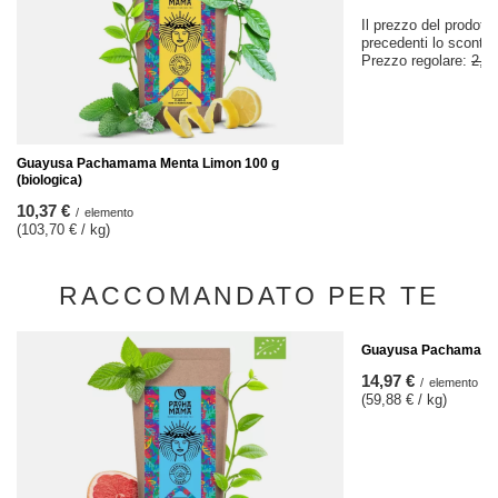
Il prezzo del prodotto
precedenti lo sconto
Prezzo regolare:
2,97
Guayusa Pachamama Menta Limon 100 g
(biologica)
10,37 €
/
elemento
(103,70 € / kg)
RACCOMANDATO PER TE
Guayusa Pachamama E
14,97 €
/
elemento
(59,88 € / kg)