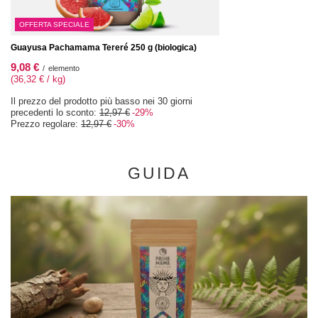
OFFERTA SPECIALE
Guayusa Pachamama Tereré 250 g (biologica)
9,08 €
/
elemento
(36,32 € / kg)
Il prezzo del prodotto più basso nei 30 giorni
precedenti lo sconto:
12,97 €
-29%
Prezzo regolare:
12,97 €
-30%
GUIDA