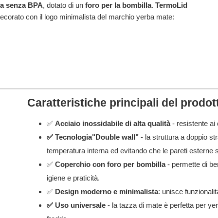
ica senza BPA
, dotato di un
foro per la bombilla
.
TermoLid
ecorato con il logo minimalista del marchio yerba mate:
Caratteristiche principali del prodot
✅
Acciaio inossidabile di alta qualità
- resistente ai
✅ Tecnologia
"Double wall"
- la struttura a doppio 
temperatura interna ed evitando che le pareti esterne si
✅
Coperchio con foro per bombilla
- permette di be
igiene e praticità.
✅
Design moderno e minimalista
: unisce funzionalità
✅ Uso universale
- la tazza di mate è perfetta per yer