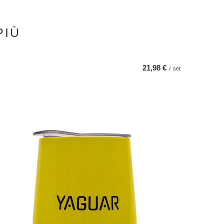
PIÙ
21,98 €
/
set