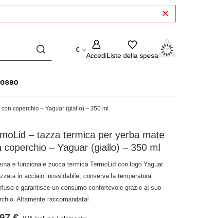
€
Accedi
Liste della spesa
0,00 €
rosso
 con coperchio – Yaguar (giallo) – 350 ml
moLid – tazza termica per yerba mate
 coperchio – Yaguar (giallo) – 350 ml
rna e funzionale zucca termica TermoLid con logo Yaguar.
zzata in acciaio inossidabile, conserva la temperatura
'infuso e garantisce un consumo confortevole grazie al suo
rchio. Altamente raccomandata!
97 €