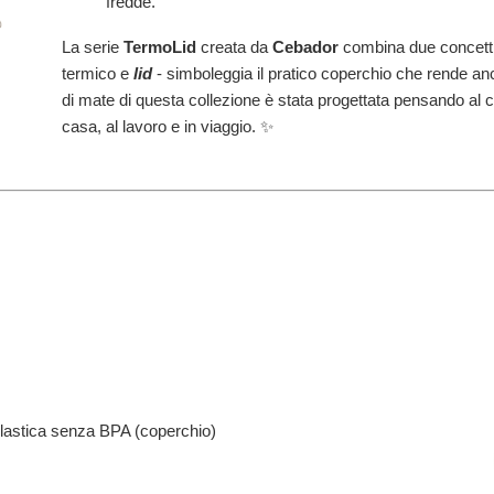
fredde.
La serie
TermoLid
creata da
Cebador
combina due concett
termico e
lid
- simboleggia il pratico coperchio che rende a
di mate di questa collezione è stata progettata pensando al c
casa, al lavoro e in viaggio. ✨
plastica senza BPA (coperchio)