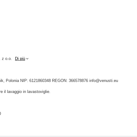
 z o.o.
Di più
idnik, Polonia NIP: 6121860348 REGON: 366578876 info@venusti.eu
e il lavaggio in lavastoviglie.
0