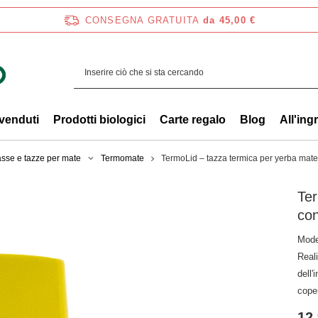
CONSEGNA GRATUITA
da 45,00 €
 venduti
Prodotti biologici
Carte regalo
Blog
All'ing
sse e tazze per mate
Termomate
TermoLid – tazza termica per yerba mate
Ter
con
Mode
Reali
dell
cope
12,