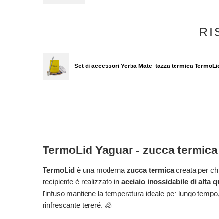
RI
Set di accessori Yerba Mate: tazza termica TermoLi
TermoLid Yaguar
- zucca termica
TermoLid
è una moderna
zucca termica
creata per ch
recipiente è realizzato in
acciaio inossidabile di alta q
l'infuso mantiene la temperatura ideale per lungo tempo, 
rinfrescante
tereré
. 🧊