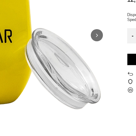
Dispo
Sped
-