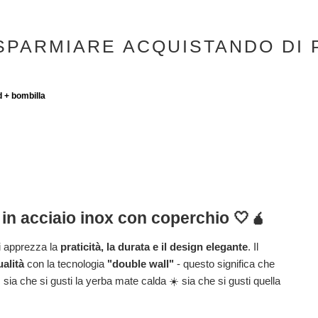
SPARMIARE ACQUISTANDO DI 
d + bombilla
 in acciaio inox con coperchio 🤍🧉
i apprezza la
praticità, la durata e il design elegante
. Il
ualità
con la tecnologia
"double wall"
- questo significa che
sia che si gusti la yerba mate calda ☀️ sia che si gusti quella