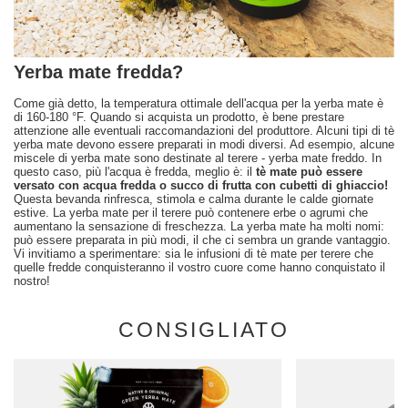
Yerba mate fredda?
Come già detto, la temperatura ottimale dell'acqua per la yerba mate è
di 160-180 °F. Quando si acquista un prodotto, è bene prestare
attenzione alle eventuali raccomandazioni del produttore. Alcuni tipi di tè
yerba mate devono essere preparati in modi diversi. Ad esempio, alcune
miscele di yerba mate sono destinate al terere - yerba mate freddo. In
questo caso, più l'acqua è fredda, meglio è: il
tè mate può essere
versato con acqua fredda o succo di frutta con cubetti di ghiaccio!
Questa bevanda rinfresca, stimola e calma durante le calde giornate
estive. La yerba mate per il terere può contenere erbe o agrumi che
aumentano la sensazione di freschezza. La yerba mate ha molti nomi:
può essere preparata in più modi, il che ci sembra un grande vantaggio.
Vi invitiamo a sperimentare: sia le infusioni di tè mate per terere che
quelle fredde conquisteranno il vostro cuore come hanno conquistato il
nostro!
CONSIGLIATO