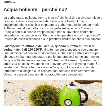
appetito!
Acqua bollente - perché no?
La yerba mate, nella sua forma, è un po' simile al tè o a diverse miscele
di erbe. Spesso vengono versati con acqua bollente, il che ci
suggerisce che è possibile preparare lo yerba mate nello stesso modo.
Tuttavia, quando si tratta di infusi di yerba mate, è un po' diverso.
L'acqua non può essere troppo calda e non si dovrebbe nemmeno
versarla con acqua bollente. Perché la temperatura è così importante?
Perché da essa dipendono sia le proprietà dell'infuso che il suo sapore!
La
temperatura ottimale dell'acqua, quando si tratta di infusi di
yerba mate, è di 160-180°F
. Una temperatura superiore può causare
una riduzione del contenuto di caffeina, il che è una cattiva notizia per
chi beve yerba mate soprattutto per le sue proprietà stimolanti. Inoltre,
l'acqua bollente rende il sapore dell'infuso molto amaro. Questo tipo di
amarezza è eccessiva anche per i bevitori avanzati di yerba mate. Se
volete controllare la temperatura dell'acqua, utilizzate uno speciale
termometro analogico o un bollitore con controllo della temperatura.
Questi accessori saranno utili soprattutto per i principianti!