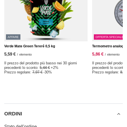
AFFARE
OFFERTA SPECIALE
Verde Mate Green Tereré 0,5 kg
Termometro analogic
5,59 €
5,86 €
/
elemento
/
elemento
Il prezzo del prodotto più basso nei 30 giorni
Il prezzo del prodotto
precedenti lo sconto:
5,44 €
+2%
precedenti lo sconto
Prezzo regolare:
7,97 €
-30%
Prezzo regolare:
8,37
ORDINI
Stato dell'ordine