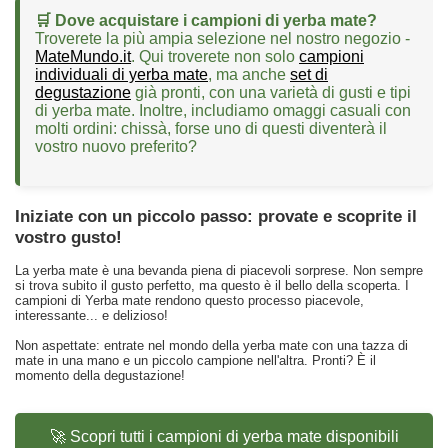
🛒 Dove acquistare i campioni di yerba mate?
Troverete la più ampia selezione nel nostro negozio -
MateMundo.it
. Qui troverete non solo
campioni
individuali di yerba mate
, ma anche
set di
degustazione
già pronti, con una varietà di gusti e tipi
di yerba mate. Inoltre, includiamo omaggi casuali con
molti ordini: chissà, forse uno di questi diventerà il
vostro nuovo preferito?
Iniziate con un piccolo passo: provate e scoprite il
vostro gusto!
La yerba mate è una bevanda piena di piacevoli sorprese. Non sempre
si trova subito il gusto perfetto, ma questo è il bello della scoperta. I
campioni di Yerba mate rendono questo processo piacevole,
interessante... e delizioso!
Non aspettate: entrate nel mondo della yerba mate con una tazza di
mate in una mano e un piccolo campione nell'altra. Pronti? È il
momento della degustazione!
🚀 Scopri tutti i campioni di yerba mate disponibili