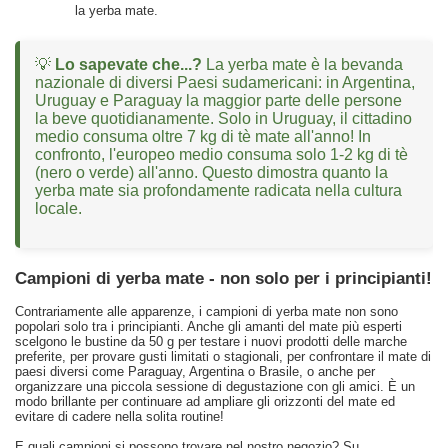
la yerba mate.
💡
Lo sapevate che...?
La yerba mate è la bevanda
nazionale di diversi Paesi sudamericani: in Argentina,
Uruguay e Paraguay la maggior parte delle persone
la beve quotidianamente. Solo in Uruguay, il cittadino
medio consuma oltre 7 kg di tè mate all'anno! In
confronto, l'europeo medio consuma solo 1-2 kg di tè
(nero o verde) all'anno. Questo dimostra quanto la
yerba mate sia profondamente radicata nella cultura
locale.
Campioni di yerba mate - non solo per i principianti!
Contrariamente alle apparenze, i campioni di yerba mate non sono
popolari solo tra i principianti. Anche gli amanti del mate più esperti
scelgono le bustine da 50 g per testare i nuovi prodotti delle marche
preferite, per provare gusti limitati o stagionali, per confrontare il mate di
paesi diversi come Paraguay, Argentina o Brasile, o anche per
organizzare una piccola sessione di degustazione con gli amici. È un
modo brillante per continuare ad ampliare gli orizzonti del mate ed
evitare di cadere nella solita routine!
E quali campioni si possono trovare nel nostro negozio? Su