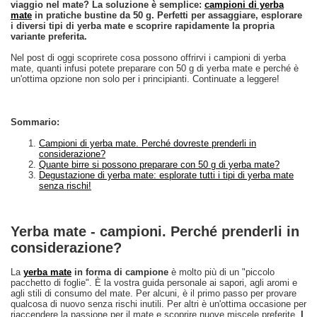
viaggio nel mate? La soluzione è semplice:
campioni di yerba
mate
in pratiche bustine da 50 g. Perfetti per assaggiare, esplorare
i diversi tipi di yerba mate e scoprire rapidamente la propria
variante preferita.
Nel post di oggi scoprirete cosa possono offrirvi i campioni di yerba
mate, quanti infusi potete preparare con 50 g di yerba mate e perché è
un'ottima opzione non solo per i principianti. Continuate a leggere!
Sommario:
Campioni di yerba mate. Perché dovreste prenderli in
considerazione?
Quante birre si possono preparare con 50 g di yerba mate?
Degustazione di yerba mate: esplorate tutti i tipi di yerba mate
senza rischi!
Yerba mate - campioni. Perché prenderli in
considerazione?
La
yerba mate
in forma di campione
è molto più di un "piccolo
pacchetto di foglie". È la vostra guida personale ai sapori, agli aromi e
agli stili di consumo del mate. Per alcuni, è il primo passo per provare
qualcosa di nuovo senza rischi inutili. Per altri è un'ottima occasione per
riaccendere la passione per il mate e scoprire nuove miscele preferite.
I