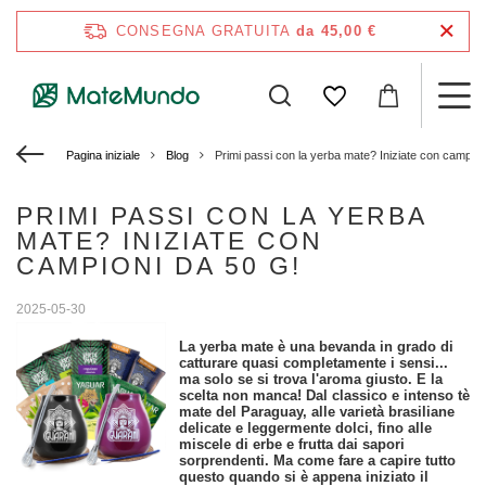
CONSEGNA GRATUITA
da 45,00 €
Pagina iniziale
Blog
Primi passi con la yerba mate? Iniziate con campion
PRIMI PASSI CON LA YERBA
MATE? INIZIATE CON
CAMPIONI DA 50 G!
2025-05-30
La yerba mate è una bevanda in grado di
catturare quasi completamente i sensi...
ma solo se si trova l'aroma giusto. E la
scelta non manca! Dal classico e intenso tè
mate del Paraguay, alle varietà brasiliane
delicate e leggermente dolci, fino alle
miscele di erbe e frutta dai sapori
sorprendenti. Ma come fare a capire tutto
questo quando si è appena iniziato il