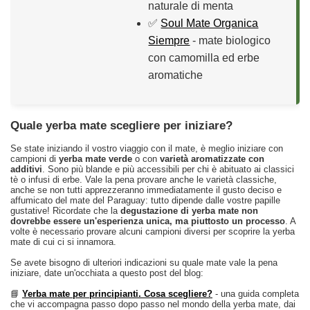
naturale di menta
✅
Soul Mate Organica
Siempre
- mate biologico
con camomilla ed erbe
aromatiche
Quale yerba mate scegliere per iniziare?
Se state iniziando il vostro viaggio con il mate, è meglio iniziare con
campioni di
yerba mate verde
o con
varietà aromatizzate con
additivi
. Sono più blande e più accessibili per chi è abituato ai classici
tè o infusi di erbe. Vale la pena provare anche le varietà classiche,
anche se non tutti apprezzeranno immediatamente il gusto deciso e
affumicato del mate del Paraguay: tutto dipende dalle vostre papille
gustative! Ricordate che la
degustazione di yerba mate non
dovrebbe essere un'esperienza unica, ma piuttosto un processo
. A
volte è necessario provare alcuni campioni diversi per scoprire la yerba
mate di cui ci si innamora.
Se avete bisogno di ulteriori indicazioni su quale mate vale la pena
iniziare, date un'occhiata a questo post del blog:
📘
Yerba mate per principianti. Cosa scegliere?
- una guida completa
che vi accompagna passo dopo passo nel mondo della yerba mate, dai