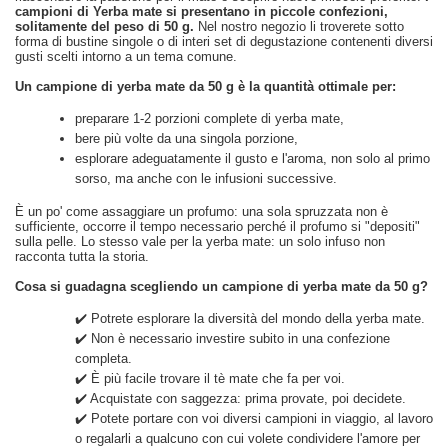
campioni di Yerba mate si presentano in piccole confezioni,
solitamente del peso di 50 g.
Nel nostro negozio li troverete sotto
forma di bustine singole o di interi set di degustazione contenenti diversi
gusti scelti intorno a un tema comune.
Un campione di yerba mate da 50 g è la quantità ottimale per:
preparare 1-2 porzioni complete di yerba mate,
bere più volte da una singola porzione,
esplorare adeguatamente il gusto e l'aroma, non solo al primo
sorso, ma anche con le infusioni successive.
È un po' come assaggiare un profumo: una sola spruzzata non è
sufficiente, occorre il tempo necessario perché il profumo si "depositi"
sulla pelle. Lo stesso vale per la yerba mate: un solo infuso non
racconta tutta la storia.
Cosa si guadagna scegliendo un campione di yerba mate da 50 g?
✔️ Potrete esplorare la diversità del mondo della yerba mate.
✔️ Non è necessario investire subito in una confezione
completa.
✔️ È più facile trovare il tè mate che fa per voi.
✔️ Acquistate con saggezza: prima provate, poi decidete.
✔️ Potete portare con voi diversi campioni in viaggio, al lavoro
o regalarli a qualcuno con cui volete condividere l'amore per