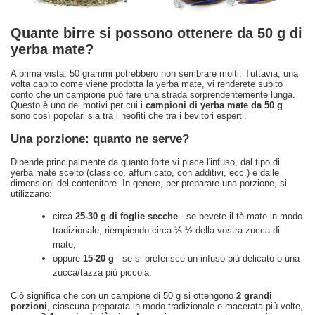
Quante birre si possono ottenere da 50 g di
yerba mate?
A prima vista, 50 grammi potrebbero non sembrare molti. Tuttavia, una
volta capito come viene prodotta la yerba mate, vi renderete subito
conto che un campione può fare una strada sorprendentemente lunga.
Questo è uno dei motivi per cui i
campioni di yerba mate da 50 g
sono così popolari sia tra i neofiti che tra i bevitori esperti.
Una porzione: quanto ne serve?
Dipende principalmente da quanto forte vi piace l'infuso, dal tipo di
yerba mate scelto (classico, affumicato, con additivi, ecc.) e dalle
dimensioni del contenitore. In genere, per preparare una porzione, si
utilizzano:
circa
25-30 g di foglie secche
- se bevete il tè mate in modo
tradizionale, riempiendo circa ⅓-½ della vostra zucca di
mate,
oppure
15-20 g
- se si preferisce un infuso più delicato o una
zucca/tazza più piccola.
Ciò significa che con un campione di 50 g si ottengono
2 grandi
porzioni
, ciascuna preparata in modo tradizionale e macerata più volte,