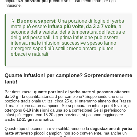
oppure
3-4 porzioni più piccole
se si usa meno mate per ogni
infusione.
💡
Buono a sapersi:
Una porzione di foglie di yerba
mate può essere
infusa più volte, da 3 a 7 volte
, a
seconda della varietà, della temperatura dell'acqua e
dei gusti personali. La prima infusione può essere
intensa, ma le infusioni successive spesso fanno
emergere sapori più sottili: meno amaro, più toni
erbacei e naturali.
Quante infusioni per campione? Sorprendentemente
tanti!
Per riassumere:
quante porzioni di yerba mate si possono ottenere
da 50 g
- la quantità standard per campione? Supponendo che una
porzione tradizionale utilizzi circa 25 g, si otterranno almeno due "tazze
di mate" piene da un campione. Se si prepara un infuso per 4-5 volte, si
ottengono
8-10 infusioni
da una sola confezione! Se si preferiscono
infusi più leggeri, con 15-20 g per porzione, si possono raggiungere
anche
12-15 giri aromatici
.
Questo tipo di economia e versatilità rendono la
degustazione di yerba
mate
attraverso piccoli campioni non solo conveniente, ma anche un