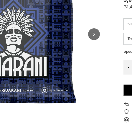
(61,4
50
Tr
Sped
-