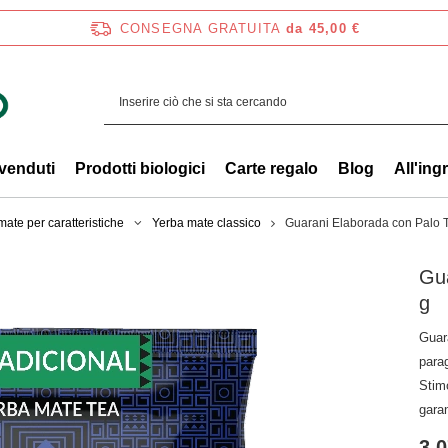
CONSEGNA GRATUITA
da 45,00 €
 venduti
Prodotti biologici
Carte regalo
Blog
All'ing
ate per caratteristiche
Yerba mate classico
Guarani Elaborada con Palo T
Gua
g
Guar
para
Stimo
garan
3,0