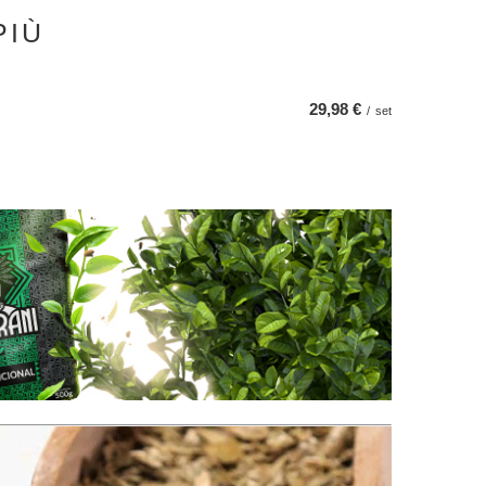
PIÙ
29,98 €
/
set