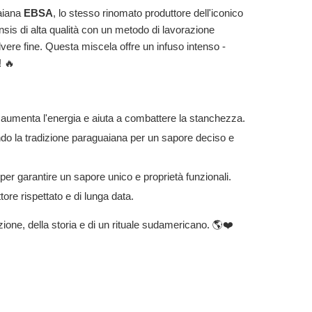
uaiana
EBSA
, lo stesso rinomato produttore dell'iconico
nsis di alta qualità con un metodo di lavorazione
polvere fine. Questa miscela offre un infuso intenso -
! 🔥
le aumenta l'energia e aiuta a combattere la stanchezza.
do la tradizione paraguaiana per un sapore deciso e
er garantire un sapore unico e proprietà funzionali.
ore rispettato e di lunga data.
zione, della storia e di un rituale sudamericano. 🌎❤️