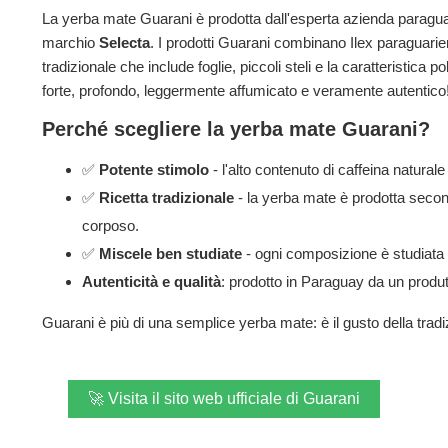
La yerba mate Guarani è prodotta dall'esperta azienda parag
marchio
Selecta
. I prodotti Guarani combinano Ilex paraguarie
tradizionale che include foglie, piccoli steli e la caratteristica 
forte, profondo, leggermente affumicato e veramente autentico
Perché scegliere la yerba mate Guarani?
✅
Potente stimolo
- l'alto contenuto di caffeina natura
✅
Ricetta tradizionale
- la yerba mate è prodotta secon
corposo.
✅
Miscele ben studiate
- ogni composizione è studiata p
Autenticità e qualità
: prodotto in Paraguay da un produtt
Guarani è più di una semplice yerba mate: è il gusto della tradi
🚀 Visita il sito web ufficiale di Guarani