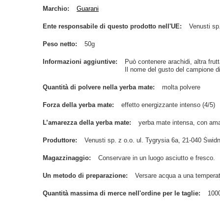
Marchio
Guarani
Ente responsabile di questo prodotto nell'UE
Venusti sp.
Peso netto
50g
Informazioni aggiuntive
Può contenere arachidi, altra frutt
Il nome del gusto del campione di 
Quantità di polvere nella yerba mate
molta polvere
Forza della yerba mate
effetto energizzante intenso (4/5)
L’amarezza della yerba mate
yerba mate intensa, con ama
Produttore
Venusti sp. z o.o. ul. Tygrysia 6a, 21-040 Św
Magazzinaggio
Conservare in un luogo asciutto e fresco.
Un metodo di preparazione
Versare acqua a una temperat
Quantità massima di merce nell'ordine per le taglie
100