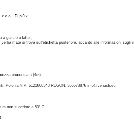
 z o.o.
Di più
a a guscio e latte.
yerba mate si trova sull'etichetta posteriore, accanto alle informazioni sugli i
rezza pronunciata (4/5)
idnik, Polonia NIP: 6121860348 REGON: 366578876 info@venusti.eu
ura non superiore a 80° C.
0