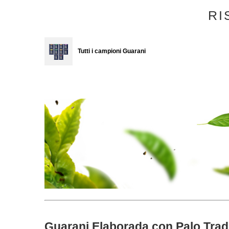
RI
Tutti i campioni Guarani
Guarani Elaborada con Palo Tradi