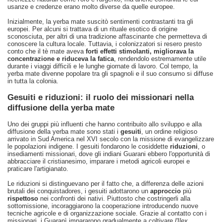
usanze e credenze erano molto diverse da quelle europee.
Inizialmente, la yerba mate suscitò sentimenti contrastanti tra gli
europei. Per alcuni si trattava di un rituale esotico di origine
sconosciuta, per altri di una tradizione affascinante che permetteva di
conoscere la cultura locale. Tuttavia, i colonizzatori si resero presto
conto che il tè mate aveva
forti effetti stimolanti, migliorava la
concentrazione e riduceva la fatica
, rendendolo estremamente utile
durante i viaggi difficili e le lunghe giornate di lavoro. Col tempo, la
yerba mate divenne popolare tra gli spagnoli e il suo consumo si diffuse
in tutta la colonia.
Gesuiti e riduzioni: il ruolo dei missionari nella
diffusione della yerba mate
Uno dei gruppi più influenti che hanno contribuito allo sviluppo e alla
diffusione della yerba mate sono stati i
gesuiti
, un ordine religioso
arrivato in Sud America nel XVI secolo con la missione di evangelizzare
le popolazioni indigene. I gesuiti fondarono le cosiddette
riduzioni
, o
insediamenti missionari, dove gli indiani Guarani ebbero l'opportunità di
abbracciare il cristianesimo, imparare i metodi agricoli europei e
praticare l'artigianato.
Le riduzioni si distinguevano per il fatto che, a differenza delle azioni
brutali dei conquistadores, i gesuiti adottarono un
approccio
più
rispettoso
nei confronti dei nativi. Piuttosto che costringerli alla
sottomissione, incoraggiarono la cooperazione introducendo nuove
tecniche agricole e di organizzazione sociale. Grazie al contatto con i
missionari, i Guaranì impararono gradualmente a coltivare
l'Ilex