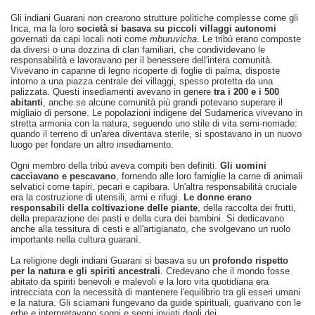
Gli indiani Guarani non crearono strutture politiche complesse come gli
Inca, ma la loro
società si basava su piccoli villaggi autonomi
governati da capi locali noti come
mburuvicha
. Le tribù erano composte
da diversi o una dozzina di clan familiari, che condividevano le
responsabilità e lavoravano per il benessere dell'intera comunità.
Vivevano in capanne di legno ricoperte di foglie di palma, disposte
intorno a una piazza centrale dei villaggi, spesso protetta da una
palizzata. Questi insediamenti avevano in genere
tra i 200 e i 500
abitanti
, anche se alcune comunità più grandi potevano superare il
migliaio di persone. Le popolazioni indigene del Sudamerica vivevano in
stretta armonia con la natura, seguendo uno stile di vita semi-nomade:
quando il terreno di un'area diventava sterile, si spostavano in un nuovo
luogo per fondare un altro insediamento.
Ogni membro della tribù aveva compiti ben definiti.
Gli uomini
cacciavano e pescavano
, fornendo alle loro famiglie la carne di animali
selvatici come tapiri, pecari e capibara. Un'altra responsabilità cruciale
era la costruzione di utensili, armi e rifugi.
Le donne erano
responsabili della coltivazione delle piante
, della raccolta dei frutti,
della preparazione dei pasti e della cura dei bambini. Si dedicavano
anche alla tessitura di cesti e all'artigianato, che svolgevano un ruolo
importante nella cultura guaranì.
La religione degli indiani Guarani si basava su un
profondo rispetto
per la natura e gli spiriti ancestrali
. Credevano che il mondo fosse
abitato da spiriti benevoli e malevoli e la loro vita quotidiana era
intrecciata con la necessità di mantenere l'equilibrio tra gli esseri umani
e la natura. Gli sciamani fungevano da guide spirituali, guarivano con le
erbe e interpretavano sogni e segni inviati dagli dei.