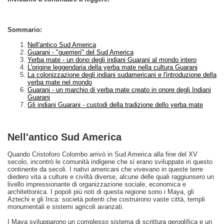
Sommario:
Nell'antico Sud America
Guarani - "guerrieri" del Sud America
Yerba mate - un dono degli indiani Guarani al mondo intero
L'origine leggendaria della yerba mate nella cultura Guarani
La colonizzazione degli indiani sudamericani e l'introduzione della
yerba mate nel mondo
Guarani - un marchio di yerba mate creato in onore degli Indiani
Guarani
Gli indiani Guarani - custodi della tradizione dello yerba mate
Nell'antico Sud America
Quando Cristoforo Colombo arrivò in Sud America alla fine del XV
secolo, incontrò le comunità indigene che si erano sviluppate in questo
continente da secoli. I nativi americani che vivevano in queste terre
diedero vita a culture e civiltà diverse, alcune delle quali raggiunsero un
livello impressionante di organizzazione sociale, economica e
architettonica. I popoli più noti di questa regione sono i Maya, gli
Aztechi e gli Inca: società potenti che costruirono vaste città, templi
monumentali e sistemi agricoli avanzati.
I Maya svilupparono un complesso sistema di scrittura geroglifica e un