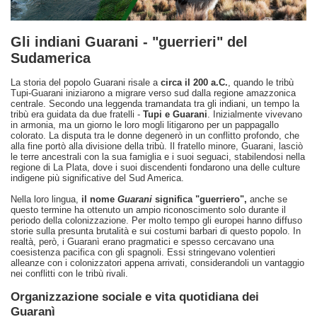
Gli indiani Guarani - "guerrieri" del
Sudamerica
La storia del popolo Guarani risale a
circa il 200 a.C.
, quando le tribù
Tupi-Guarani iniziarono a migrare verso sud dalla regione amazzonica
centrale. Secondo una leggenda tramandata tra gli indiani, un tempo la
tribù era guidata da due fratelli -
Tupi e Guarani
. Inizialmente vivevano
in armonia, ma un giorno le loro mogli litigarono per un pappagallo
colorato. La disputa tra le donne degenerò in un conflitto profondo, che
alla fine portò alla divisione della tribù. Il fratello minore, Guarani, lasciò
le terre ancestrali con la sua famiglia e i suoi seguaci, stabilendosi nella
regione di La Plata, dove i suoi discendenti fondarono una delle culture
indigene più significative del Sud America.
Nella loro lingua,
il nome
Guarani
significa "guerriero",
anche se
questo termine ha ottenuto un ampio riconoscimento solo durante il
periodo della colonizzazione. Per molto tempo gli europei hanno diffuso
storie sulla presunta brutalità e sui costumi barbari di questo popolo. In
realtà, però, i Guaranì erano pragmatici e spesso cercavano una
coesistenza pacifica con gli spagnoli. Essi stringevano volentieri
alleanze con i colonizzatori appena arrivati, considerandoli un vantaggio
nei conflitti con le tribù rivali.
Organizzazione sociale e vita quotidiana dei
Guaranì