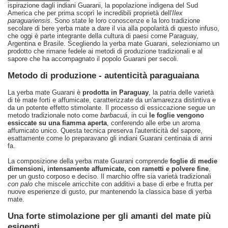
ispirazione dagli indiani Guarani, la popolazione indigena del Sud
America che per prima scoprì le incredibili proprietà dell'
Ilex
paraguariensis
. Sono state le loro conoscenze e la loro tradizione
secolare di bere yerba mate a dare il via alla popolarità di questo infuso,
che oggi è parte integrante della cultura di paesi come Paraguay,
Argentina e Brasile. Scegliendo la yerba mate Guarani, selezioniamo un
prodotto che rimane fedele ai metodi di produzione tradizionali e al
sapore che ha accompagnato il popolo Guarani per secoli.
Metodo di produzione - autenticità paraguaiana
La yerba mate Guarani è
prodotta in Paraguay
, la patria delle varietà
di tè mate forti e affumicate, caratterizzate da un'amarezza distintiva e
da un potente effetto stimolante. Il processo di essiccazione segue un
metodo tradizionale noto come
barbacuá
, in cui
le foglie vengono
essiccate su una fiamma aperta
, conferendo alle erbe un aroma
affumicato unico. Questa tecnica preserva l'autenticità del sapore,
esattamente come lo preparavano gli indiani Guarani centinaia di anni
fa.
La composizione della yerba mate Guarani comprende
foglie di medie
dimensioni, intensamente affumicate, con rametti e polvere fine
,
per un gusto corposo e deciso. Il marchio offre sia varietà tradizionali
con palo
che miscele arricchite con additivi a base di erbe e frutta per
nuove esperienze di gusto, pur mantenendo la classica base di yerba
mate.
Una forte stimolazione per gli amanti del mate più
esigenti