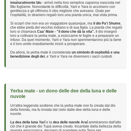
innaturalmente blu
- arrivò nella loro semplice capanna nascosta nel
fitto fogliame. Nonostante le difficoltà, Yarii e Yara lo accolsero con
gentilezza e gli offrirono il cibo migliore che avevano. Grato per
l'ospitalità, lo straniero regalò loro una pianta unica, mai vista prima.
Si scoprì che non era un viaggiatore qualunque, ma
il dio Pa'i Shume
,
che ebbe pietà del vecchio indiano e di sua figlia. La pianta che regalò
loro si chiamava
Caa' Mate - "il dono che dà la vita".
Il dio insegnò
loro a coltivare la yerba mate, a essiccarne le foglie e a preparare un
infuso. Da quel momento, Yarii e Yara non sperimentarono più la fame
e il loro umile insediamento iniziò a prosperare.
Da allora, la yerba mate è considerata
un simbolo di ospitalità e una
benedizione degli dei
, e Yarii e Yara ne divennero i sacri custodi.
Yerba mate - un dono delle dee della luna e delle
nuvole
Un'altra leggenda sostiene che la yerba mate non fu creata dal dio
della foresta, ma fu inviata dal cielo dalle dee della luna e delle
nuvole.
La dea della luna Yarí
e la
dea delle nuvole Araí
ammirarono dall'alto
ciò che il grande dio Tupá aveva creato. Incantate dalla bellezza della
giungla amazzonica, decisero di scendere sulla Terra per