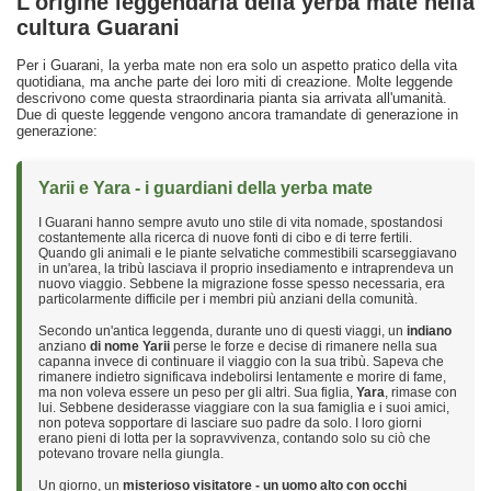
L'origine leggendaria della yerba mate nella
cultura Guarani
Per i Guarani, la yerba mate non era solo un aspetto pratico della vita
quotidiana, ma anche parte dei loro miti di creazione. Molte leggende
descrivono come questa straordinaria pianta sia arrivata all'umanità.
Due di queste leggende vengono ancora tramandate di generazione in
generazione:
Yarii e Yara - i guardiani della yerba mate
I Guarani hanno sempre avuto uno stile di vita nomade, spostandosi
costantemente alla ricerca di nuove fonti di cibo e di terre fertili.
Quando gli animali e le piante selvatiche commestibili scarseggiavano
in un'area, la tribù lasciava il proprio insediamento e intraprendeva un
nuovo viaggio. Sebbene la migrazione fosse spesso necessaria, era
particolarmente difficile per i membri più anziani della comunità.
Secondo un'antica leggenda, durante uno di questi viaggi, un
indiano
anziano
di nome Yarii
perse le forze e decise di rimanere nella sua
capanna invece di continuare il viaggio con la sua tribù. Sapeva che
rimanere indietro significava indebolirsi lentamente e morire di fame,
ma non voleva essere un peso per gli altri. Sua figlia,
Yara
, rimase con
lui. Sebbene desiderasse viaggiare con la sua famiglia e i suoi amici,
non poteva sopportare di lasciare suo padre da solo. I loro giorni
erano pieni di lotta per la sopravvivenza, contando solo su ciò che
potevano trovare nella giungla.
Un giorno, un
misterioso visitatore - un uomo alto con occhi