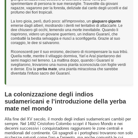
sperimentare di persona le sue meraviglie. Travestite da giovani
ragazze, vagarono per la foresta, deliziate dal canto degli uccelli e dal
profumo dei fiori tropicali.
La loro gioia, però, durò poco: all'improvviso, un
giaguaro gigante
emerse dagli alberi, mostrando i denti nel tentativo di attaccarle. Le
dee chiusero gli occhi, temendo una morte inevitabile. Quando li
riaprirono, videro un giovane guerriero, un indiano Guaranì, che
combatté la bestia selvaggia e riuscì a sconfiggerla. Grazie al suo
coraggio, le dee si salvarono.
Riconoscenti per il suo eroismo, decisero di ricompensare la sua tribù.
Quella notte, mentre il villaggio dormiva, Yarí e Araí piantarono dei
semi magici nel terreno. La mattina dopo, quando i Guaraní si
svegliarono, trovarono una nuova pianta sconosciuta con foglie verdi
e dense. Era la
yerba mate
, una pianta miracolosa che sarebbe
diventata l'infuso sacro dei Guaraní.
La colonizzazione degli indios
sudamericani e l'introduzione della yerba
mate nel mondo
Alla fine del XV secolo, il mondo degli indiani sudamericani cambiò per
sempre. Nel 1492 Cristoforo Colombo scoprì il Nuovo Mondo e nei
decenni successivi i conquistadores raggiunsero le zone centrali e
meridionali del continente. Gli spagnoli e i portoghesi trovarono non solo
ricchezze naturali come l'oro e l'argento, ma anche comunità le cui