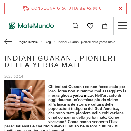
CONSEGNA GRATUITA
da 45,00 €
Pagina iniziale
Blog
Indiani Guarani: pionieri della yerba mate
INDIANI GUARANI: PIONIERI
DELLA YERBA MATE
2025-02-14
Gli indiani Guarani: se non fosse stato per
loro, forse non avremmo mai assaggiato la
meravigliosa
yerba mate
. Nell'articolo di
oggi daremo un'occhiata più da vicino
all'affascinante storia e cultura delle
popolazioni indigene del Sud America,
che sono state pioniere nella coltivazione
e nel consumo della yerba mate. Come
vivevano? Come hanno scoperto l'Ilex
paraguariensis e che ruolo aveva l'infuso nella loro cultura? Vi
invitiamo a continuare a leggere!