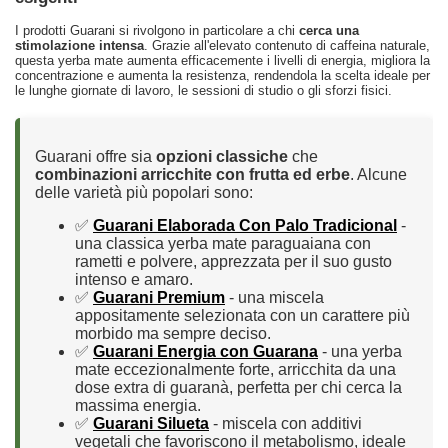
I prodotti Guarani si rivolgono in particolare a chi
cerca una
stimolazione intensa
. Grazie all'elevato contenuto di caffeina naturale,
questa yerba mate aumenta efficacemente i livelli di energia, migliora la
concentrazione e aumenta la resistenza, rendendola la scelta ideale per
le lunghe giornate di lavoro, le sessioni di studio o gli sforzi fisici.
Guarani offre sia
opzioni classiche
che
combinazioni arricchite con frutta ed erbe
. Alcune
delle varietà più popolari sono:
✅
Guarani Elaborada Con Palo Tradicional
-
una classica yerba mate paraguaiana con
rametti e polvere, apprezzata per il suo gusto
intenso e amaro.
✅
Guarani Premium
- una miscela
appositamente selezionata con un carattere più
morbido ma sempre deciso.
✅
Guarani Energia con Guarana
- una yerba
mate eccezionalmente forte, arricchita da una
dose extra di guaranà, perfetta per chi cerca la
massima energia.
✅
Guarani Silueta
- miscela con additivi
vegetali che favoriscono il metabolismo, ideale