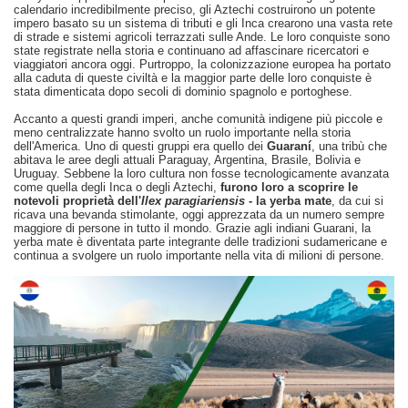
calendario incredibilmente preciso, gli Aztechi costruirono un potente
impero basato su un sistema di tributi e gli Inca crearono una vasta rete
di strade e sistemi agricoli terrazzati sulle Ande. Le loro conquiste sono
state registrate nella storia e continuano ad affascinare ricercatori e
viaggiatori ancora oggi. Purtroppo, la colonizzazione europea ha portato
alla caduta di queste civiltà e la maggior parte delle loro conquiste è
stata dimenticata dopo secoli di dominio spagnolo e portoghese.
Accanto a questi grandi imperi, anche comunità indigene più piccole e
meno centralizzate hanno svolto un ruolo importante nella storia
dell'America. Uno di questi gruppi era quello dei
Guaraní
, una tribù che
abitava le aree degli attuali Paraguay, Argentina, Brasile, Bolivia e
Uruguay. Sebbene la loro cultura non fosse tecnologicamente avanzata
come quella degli Inca o degli Aztechi,
furono loro a scoprire le
notevoli proprietà dell'
Ilex paragiariensis
- la yerba mate
, da cui si
ricava una bevanda stimolante, oggi apprezzata da un numero sempre
maggiore di persone in tutto il mondo. Grazie agli indiani Guarani, la
yerba mate è diventata parte integrante delle tradizioni sudamericane e
continua a svolgere un ruolo importante nella vita di milioni di persone.