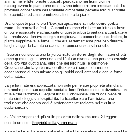
animali nelle fitte foreste tropicali, pescavano nei fiumi vicini e
raccoglievano le piante che crescevano intorno ai loro insediamenti. La
profonda conoscenza dell'ambiente circostante permise loro di scoprire
le proprietà medicinali e nutrizionali di molte piante.
Una di queste piante era l
'Ilex paraguariensis
, nota come yerba
mate
, dai notevoli effetti. I Guarani notarono che bere un infuso a base
di foglie essiccate e schiacciate di questo arbusto aiutava a combattere
la stanchezza, forniva energia e migliorava la concentrazione. Inoltre, la
pianta sopprimeva la fame, il che era estremamente prezioso durante i
lunghi viaggi, le battute di caccia o i periodi di scarsità di cibo.
I Guarani consideravano la yerba mate un
dono degli dei
: i suoi effetti
erano quasi magici, secondo loro! L'infuso divenne una parte essenziale
della loro vita quotidiana, oltre che dei loro rituali e cerimonie.
Credevano che la yerba mate rafforzasse il corpo e la mente,
consentendo di comunicare con gli spiriti degli antenati e con le forze
della natura.
La yerba mate era apprezzata non solo per le sue proprietà stimolanti,
ma anche per il suo
aspetto sociale
: bere l'infuso insieme diventava un
rituale che rafforzava i legami tribali. Condividere una zucca piena di
mate simboleggiava l'
ospitalità, la fratellanza e l'amicizia
, una
tradizione che ancora oggi è profondamente radicata nelle culture
sudamericane.
👉 Volete saperne di più sulle proprietà della yerba mate? Leggete
questo articolo:
Proprietà della yerba mate