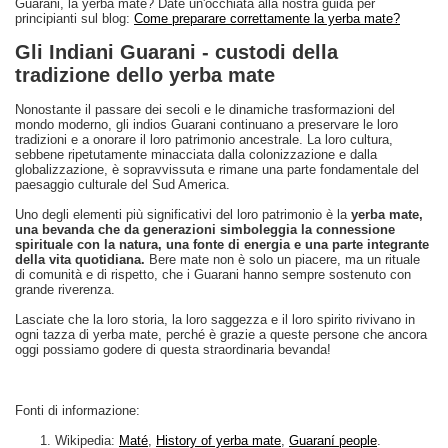
Guarani, la yerba mate? Date un'occhiata alla nostra guida per
principianti sul blog:
Come preparare correttamente la yerba mate?
Gli Indiani Guarani - custodi della
tradizione dello yerba mate
Nonostante il passare dei secoli e le dinamiche trasformazioni del
mondo moderno, gli indios Guarani continuano a preservare le loro
tradizioni e a onorare il loro patrimonio ancestrale. La loro cultura,
sebbene ripetutamente minacciata dalla colonizzazione e dalla
globalizzazione, è sopravvissuta e rimane una parte fondamentale del
paesaggio culturale del Sud America.
Uno degli elementi più significativi del loro patrimonio è la
yerba mate,
una bevanda che da generazioni simboleggia la connessione
spirituale con la natura, una fonte di energia e una parte integrante
della vita quotidiana.
Bere mate non è solo un piacere, ma un rituale
di comunità e di rispetto, che i Guarani hanno sempre sostenuto con
grande riverenza.
Lasciate che la loro storia, la loro saggezza e il loro spirito rivivano in
ogni tazza di yerba mate, perché è grazie a queste persone che ancora
oggi possiamo godere di questa straordinaria bevanda!
Fonti di informazione:
Wikipedia:
Maté
,
History of yerba mate
,
Guaraní people
.