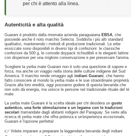
per chi è attento alla linea.
Autenticità e alta qualità
Guarani è prodotto dalla rinomata azienda paraguaiana
EBSA
, che
possiede anche il noto marchio Selecta. Soddisfa i più alti standard
qualitativi, mantenendo i metodi di produzione tradizionali. Le erbe
essiccate sono disponibili in diversi tipi di confezioni: le classiche
confezioni da 500 g, le comode doypack richiudibili e le eleganti lattine
con dispenser per una migliore conservazione e per preservare l'aroma.
Scegliere la yerba mate Guarani non è solo una questione di sapore e
forza, ma anche un viaggio nella storia delle culture indigene del Sud
America. Il marchio rende omaggio agli
indiani Guarani
, che hanno
fatto conoscere al mondo la yerba mate e le sue straordinarie proprietà.
Grazie alla loro eredità, oggi possiamo godere di questa bevanda che
non solo dà energia, ma unisce le persone nel tradizionale rituale del tè
mate.
La yerba mate Guarani è la scelta ideale per chi desidera un
gusto
autentico, una forte stimolazione e un legame con le tradizioni
secolari
tramandate dagli abitanti indigeni del Paraguay. Se siete alla
ricerca di yerba mate che offra potenza e un'esperienza eccezionale,
Guarani è l'opzione perfetta!
👉 Volete imparare a preparare la leggendaria bevanda degli indiani