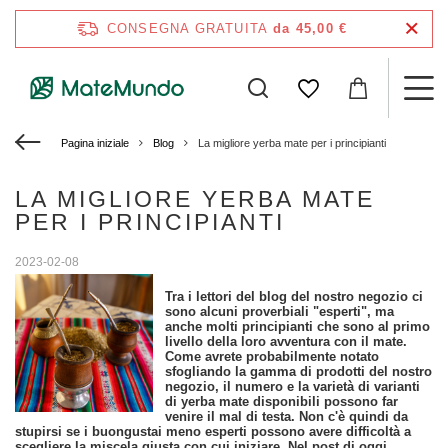
CONSEGNA GRATUITA
da 45,00 €
Pagina iniziale
Blog
La migliore yerba mate per i principianti
LA MIGLIORE YERBA MATE
PER I PRINCIPIANTI
2023-02-08
Tra i lettori del blog del nostro negozio ci
sono alcuni proverbiali "esperti", ma
anche molti principianti che sono al primo
livello della loro avventura con il mate.
Come avrete probabilmente notato
sfogliando la gamma di prodotti del nostro
negozio, il numero e la varietà di varianti
di yerba mate disponibili possono far
venire il mal di testa. Non c'è quindi da
stupirsi se i buongustai meno esperti possono avere difficoltà a
scegliere la miscela giusta con cui iniziare. Nel post di oggi