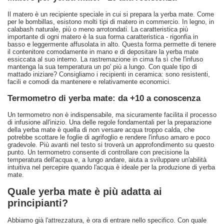
Il matero è un recipiente speciale in cui si prepara la yerba mate. Come
per le bombillas, esistono molti tipi di matero in commercio. In legno, in
calabash naturale, più o meno arrotondati. La caratteristica più
importante di ogni matero è la sua forma caratteristica - rigonfia in
basso e leggermente affusolata in alto. Questa forma permette di tenere
il contenitore comodamente in mano e di depositare la yerba mate
essiccata al suo interno. La rastremazione in cima fa sì che l'infuso
mantenga la sua temperatura un po' più a lungo. Con quale tipo di
mattado iniziare? Consigliamo i recipienti in ceramica: sono resistenti,
facili e comodi da mantenere e relativamente economici.
Termometro di yerba mate: da +10 a conoscenza
Un termometro non è indispensabile, ma sicuramente facilita il processo
di infusione all'inizio. Una delle regole fondamentali per la preparazione
della yerba mate è quella di non versare acqua troppo calda, che
potrebbe scottare le foglie di agrifoglio e rendere l'infuso amaro e poco
gradevole. Più avanti nel testo si troverà un approfondimento su questo
punto. Un termometro consente di controllare con precisione la
temperatura dell'acqua e, a lungo andare, aiuta a sviluppare un'abilità
intuitiva nel percepire quando l'acqua è ideale per la produzione di yerba
mate.
Quale yerba mate è più adatta ai
principianti?
Abbiamo già l'attrezzatura, è ora di entrare nello specifico. Con quale