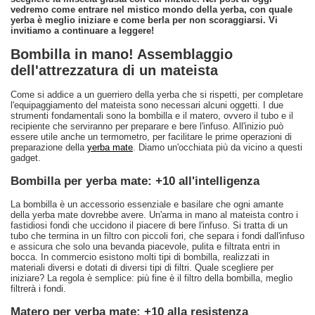
vedremo come entrare nel mistico mondo della yerba, con quale
yerba è meglio iniziare e come berla per non scoraggiarsi. Vi
invitiamo a continuare a leggere!
Bombilla in mano! Assemblaggio
dell'attrezzatura di un mateista
Come si addice a un guerriero della yerba che si rispetti, per completare
l'equipaggiamento del mateista sono necessari alcuni oggetti. I due
strumenti fondamentali sono la bombilla e il matero, ovvero il tubo e il
recipiente che serviranno per preparare e bere l'infuso. All'inizio può
essere utile anche un termometro, per facilitare le prime operazioni di
preparazione della
yerba mate
. Diamo un'occhiata più da vicino a questi
gadget.
Bombilla per yerba mate: +10 all'intelligenza
La bombilla è un accessorio essenziale e basilare che ogni amante
della yerba mate dovrebbe avere. Un'arma in mano al mateista contro i
fastidiosi fondi che uccidono il piacere di bere l'infuso. Si tratta di un
tubo che termina in un filtro con piccoli fori, che separa i fondi dall'infuso
e assicura che solo una bevanda piacevole, pulita e filtrata entri in
bocca. In commercio esistono molti tipi di bombilla, realizzati in
materiali diversi e dotati di diversi tipi di filtri. Quale scegliere per
iniziare? La regola è semplice: più fine è il filtro della bombilla, meglio
filtrerà i fondi.
Matero per yerba mate: +10 alla resistenza