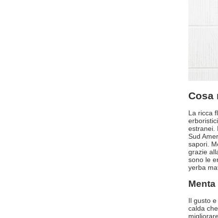
Cosa m
La ricca 
erboristi
estranei.
Sud Ameri
sapori. Mo
grazie al
sono le e
yerba mat
Menta 
Il gusto 
calda che
migliorar