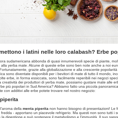
ettono i latini nelle loro calabash? Erbe po
flora sudamericana abbonda di quasi innumerevoli specie di piante, molte
ci alla yerba mate. Alcune di queste erbe sono ben note anche a noi eu
 Fortunatamente, grazie alla globalizzazione e alla crescente popolarit
ca sono diventate disponibili per i bevitori di mate di tutto il mondo, i
lte erbe, in forma essiccata, sono facilmente reperibili nei negozi special
la creatività dei produttori di yerba mate, possiamo gustare mate alle erb
rbe più popolari in Sud America? Abbiamo fatto una piccola panoramica p
e con additivi alle erbe potete trovare nel nostro negozio:
piperita
e l'aroma della
menta piperita
non hanno bisogno di presentazioni! Le fo
 fredda - apportano un piacevole refrigerio. Ma questi non sono tutti i
e la digestione e può sostenere il metabolismo e l'immunità. Il suo sapor