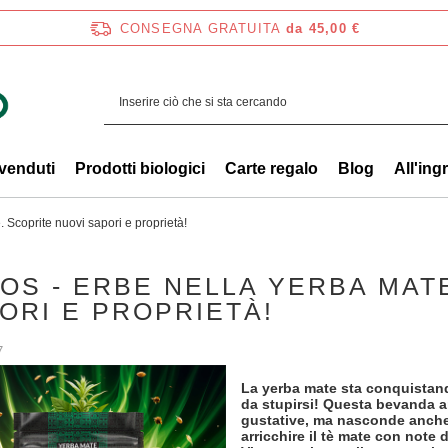
CONSEGNA GRATUITA
da 45,00 €
 venduti
Prodotti biologici
Carte regalo
Blog
All'ing
 Scoprite nuovi sapori e proprietà!
OS - ERBE NELLA YERBA MAT
ORI E PROPRIETÀ!
7
La yerba mate sta conquistand
da stupirsi! Questa bevanda ar
gustative, ma nasconde anche 
arricchire il tè mate con note