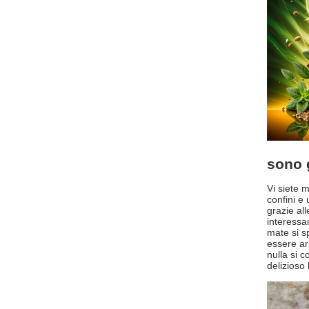
sono 
Vi siete 
confini e
grazie al
interessan
mate si sp
essere arr
nulla si 
delizioso