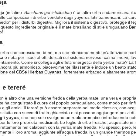
eja
ja
(in latino:
Baccharis genistelloides
) è un'altra erba sudamericana il
lle composizioni di erbe vendute dagli yuyeros latinoamericani. La carqu
dio" per i disturbi digestivi. Migliora il sistema digestivo, protegge il f
questo ingrediente originale è il mate brasiliano di stile uruguaiano
Bar
o!
a
n'erba che conosciamo bene, ma che riteniamo meriti un'attenzione parti
sa
è nota per i suoi effetti delicati sul sistema nervoso: calma i nervi, fav
ntamento. Come si collega agli effetti energetici della yerba mate? La 
ncora più armonioso, piacevolmente rilassante e induce un beato stato di t
ione del
CBSé Hierbas Cuyanas
, fortemente erbaceo e altamente aroma
 e tereré
n è altro che una versione fredda della yerba mate: una vera e propria 
e ha conquistato il cuore del popolo paraguaiano, come modo per rinf
a e gli amici. Il tereré può essere preparato nel modo classico, con acqu
stituita con succo di frutta ghiacciato e si possono aggiungere pezzi di f
 gli yuyos
, che non solo svolgono un ruolo aromatico introducendo not
er le loro proprietà medicinali. Le foglie di erbe fresche, acquistate in
irettamente nel calabash con la yerba mate fredda. Più spesso, però, l
ente il loro aroma, aggiunte all'acqua fredda in un grande thermos per ri