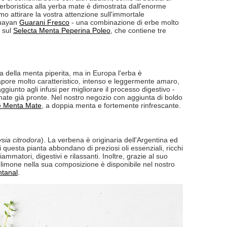
 erboristica alla yerba mate è dimostrata dall'enorme
mo attirare la vostra attenzione sull'immortale
guayan
Guarani Fresco
- una combinazione di erbe molto
e sul
Selecta Menta Peperina Poleo
, che contiene tre
la della menta piperita, ma in Europa l'erba è
apore molto caratteristico, intenso e leggermente amaro,
giunto agli infusi per migliorare il processo digestivo -
ate già pronte. Nel nostro negozio con aggiunta di boldo
e Menta Mate
, a doppia menta e fortemente rinfrescante.
ysia citrodora
). La verbena è originaria dell'Argentina ed
i questa pianta abbondano di preziosi oli essenziali, ricchi
fiammatori, digestivi e rilassanti. Inoltre, grazie al suo
limone nella sua composizione è disponibile nel nostro
ntanal
.