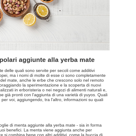
polari aggiunte alla yerba mate
 delle quali sono servite per secoli come additivi
ropei, ma i nomi di molte di esse ci sono completamente
à del mate, anche le erbe che crescono solo nel remoto
ncoraggiando la sperimentazione e la scoperta di nuovi
izzati in erboristeria o nei negozi di alimenti naturali e,
e già pronti con l'aggiunta di una varietà di yuyos. Quali
er voi, aggiungendo, tra l'altro, informazioni su quali
glie di menta aggiunte alla yerba mate - sia in forma
 suoi benefici. La menta viene aggiunta anche per
e si combina bene con altri additivi, come la buccia di