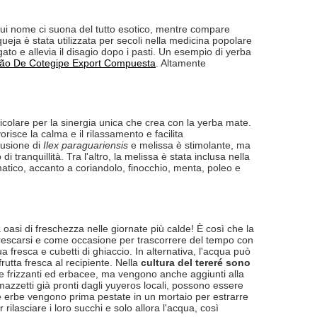
 cui nome ci suona del tutto esotico, mentre compare
eja è stata utilizzata per secoli nella medicina popolare
egato e allevia il disagio dopo i pasti. Un esempio di yerba
ão De Cotegipe Export Compuesta
. Altamente
colare per la sinergia unica che crea con la yerba mate.
orisce la calma e il rilassamento e facilita
fusione di
Ilex paraguariensis
e melissa è stimolante, ma
ranquillità. Tra l'altro, la melissa è stata inclusa nella
tico, accanto a coriandolo, finocchio, menta, poleo e
oasi di freschezza nelle giornate più calde! È così che la
rescarsi e come occasione per trascorrere del tempo con
a fresca e cubetti di ghiaccio. In alternativa, l'acqua può
rutta fresca al recipiente. Nella
cultura del tereré sono
e frizzanti ed erbacee, ma vengono anche aggiunti alla
 mazzetti già pronti dagli yuyeros locali, possono essere
e erbe vengono prima pestate in un mortaio per estrarre
lasciare i loro succhi e solo allora l'acqua, così