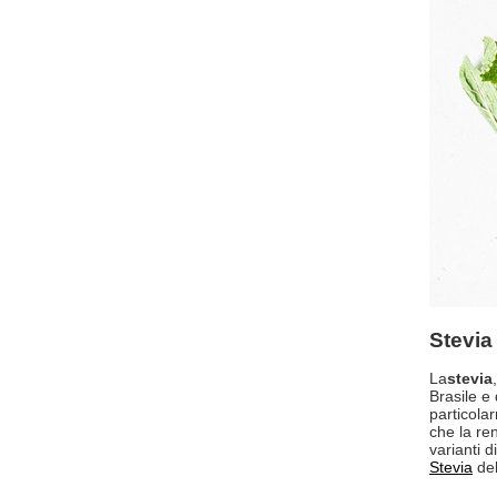
Stevia
La
stevia
Brasile e
particola
che la re
varianti 
Stevia
del