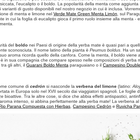
siccata, l'eucalipto o il boldo. La popolarità della menta come aggiunta
 varianti di gusto disponibili nel nostro negozio in cui è inclusa. Vorrem
ione di menta e limone nel
Verde Mate Green Menta Limón
, sul Para
te in cui la foglia di eucalipto gioca il primo ruolo insieme alla menta - 
 menta.
rità del
boldo
nei Paesi di origine della yerba mate è quasi pari a quel
nte sconosciuta. Il nome latino della pianta è
Peumus boldus
. Ha un s
 suo aroma ricorda quello della canfora. Come la menta, il boldo viene ag
, è in sua compagnia che compare spesso nelle composizioni di yerba m
tra gli altri, il
Guarani Boldo Menta
paraguaiano o il
Campesino Doubl
 nome comune di
cedrón
si nasconde la
verbena del limone
(latino:
Alo
rtata in Europa solo nel XVII secolo dai viaggiatori spagnoli. Le foglie d
e bioattive. Tra le altre cose, si dice che abbia effetti antispastici, antin
aroma intenso, si abbina perfettamente alla yerba mate! La verbena al 
Rio Parana Compuesta con Hierbas
,
Campesino Cedrón
e
Ruvicha Pa