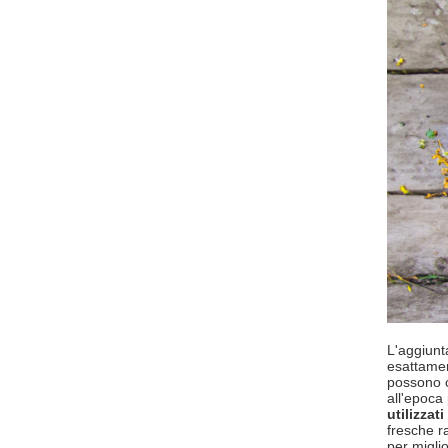
L'aggiunt
esattamen
possono c
all'epoca
utilizzat
fresche r
per migli