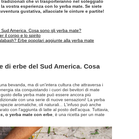
 tradizionali che vi trasporteranno nel soleggiato
la vostra esperienza con lo yerba mate. Se siete
vventura gustativa, allacciate le cinture e partite!
el Sud America. Cosa sono gli yerba mate?
r il corpo e lo spirito
 calabash? Erbe popolari aggiunte alla yerba mate
se di erbe del Sud America. Cosa
 una bevanda, ma di un'intera cultura che attraversa i
nergia sta conquistando i cuori dei bevitori di mate
 il gusto della yerba mate può essere ancora più
tradizionale con una serie di nuove sensazioni! La yerba
 spezie aromatiche, oli naturali... L'infuso può anche
rato con l'aggiunta di latte al posto dell'acqua. Tuttavia,
os
, o yerba mate con erbe
, è una ricetta per un mate