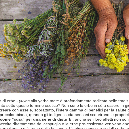
a di erbe -
yuyos
alla yerba mate è profondamente radicata nelle tradi
te sotto questo termine esotico? Non sono le erbe in sé a essere in gio
reare con esse e, soprattutto, l'intera gamma di benefici per la salute c
 precolombiana, quando gli indigeni sudamericani scoprirono le propriet
i come "cura" per una serie di disturbi
, anche se i loro effetti non so
accolte direttamente dal cespuglio o le erbe pre-essiccate venivano an
orare il gusto e l'aroma della bevanda. L'antica conoscenza delle erbe 