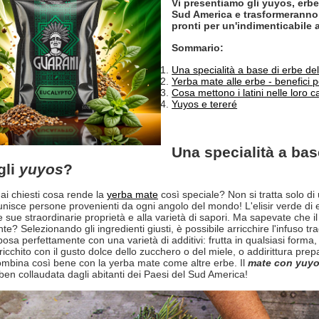
Vi presentiamo gli yuyos, erbe
Sud America e trasformeranno 
pronti per un'indimenticabile a
Sommario:
Una specialità a base di erbe d
Yerba mate alle erbe - benefici pe
Cosa mettono i latini nelle loro
Yuyos e tereré
Una specialità a ba
gli
yuyos
?
mai chiesti cosa rende la
yerba mate
così speciale? Non si tratta solo di
 unisce persone provenienti da ogni angolo del mondo! L'elisir verde di e
le sue straordinarie proprietà e alla varietà di sapori. Ma sapevate che
te? Selezionando gli ingredienti giusti, è possibile arricchire l'infuso 
osa perfettamente con una varietà di additivi: frutta in qualsiasi forma,
icchito con il gusto dolce dello zucchero o del miele, o addirittura prepa
combina così bene con la yerba mate come altre erbe. Il
mate con yuy
 ben collaudata dagli abitanti dei Paesi del Sud America!