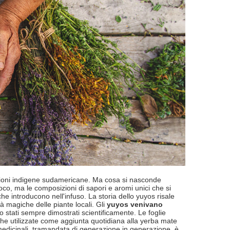
zioni indigene sudamericane. Ma cosa si nasconde
co, ma le composizioni di sapori e aromi unici che si
he introducono nell'infuso. La storia dello yuyos risale
à magiche delle piante locali. Gli
yuyos venivano
no stati sempre dimostrati scientificamente. Le foglie
che utilizzate come aggiunta quotidiana alla yerba mate
medicinali, tramandata di generazione in generazione, è