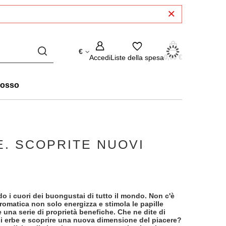
€
Accedi
Liste della spesa
0,00 €
rosso
E. SCOPRITE NUOVI
o i cuori dei buongustai di tutto il mondo. Non c'è
omatica non solo energizza e stimola le papille
una serie di proprietà benefiche. Che ne dite di
 di erbe e scoprire una nuova dimensione del piacere?