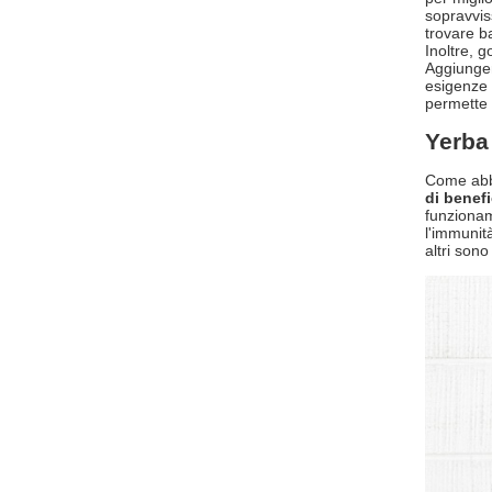
sopravvis
trovare b
Inoltre, 
Aggiungen
esigenze 
permette 
Yerba 
Come abb
di benefi
funzionam
l'immunit
altri son