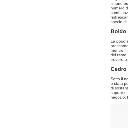
limone es
numero di
combinaz
rinfrescan
specie di
Boldo
La popola
praticame
mentre il
del resto
troverete, 
Cedro
Sotto il
è stata po
di sostanz
sapore e 
negozio: