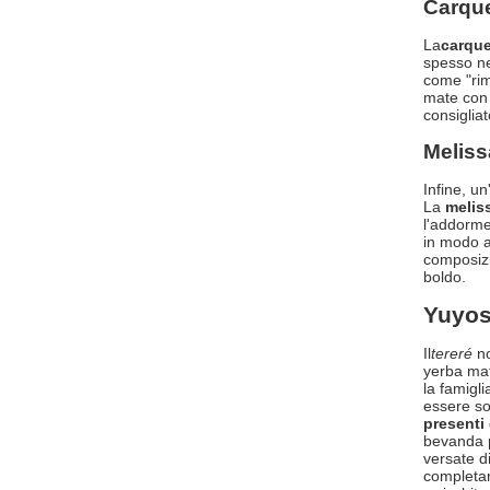
Carqu
La
carque
spesso ne
come "rime
mate con 
consigliat
Meliss
Infine, u
La
melis
l'addorme
in modo a
composiz
boldo.
Yuyos
Il
tereré
no
yerba mat
la famigli
essere so
presenti
bevanda p
versate d
completam