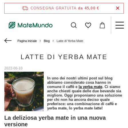
CONSEGNA GRATUITA
da 45,00 €
Pagina iniziale
Blog
Latte di Yerba Mate
LATTE DI YERBA MATE
2022-06-10
In uno dei nostri ultimi post sul blog
abbiamo considerato cosa hanno in
comune il caffè e
la yerba mate
. Ci siamo
anche chiesti quale delle due bevande sia
migliore. Oggi proponiamo una soluzione
per chi non ha ancora deciso quale
preferisce: una combinazione di caffè e
yerba mate, lo yerba mate latte!
La deliziosa yerba mate in una nuova
versione