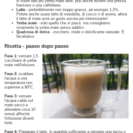
si vuole fare più yerba mate latte, può anche essere una pressa
francese o una caffettiera.
Latte
- preferibilmente non troppo grasso, ad esempio 1,5%.
Potete anche usare latte di mandorla, di cocco o di avena, allora
il latte di mate avrà un gusto ancora più interessante!
Yerba mate
- solo quello che vi piace, ma consigliamo
vivamente la yerba mate senza additivi.
Qualcosa di dolce
- zucchero, miele o dolcificante naturale. È
facoltativo
Ricetta - passo dopo passo
Fase 1:
versare 1,5
cucchiaini di yerba
mate nell'infusore.
Fase 2:
scaldare
l'acqua a una
temperatura non
superiore a 80ºC.
Fase 3:
versare
l'acqua calda sul
mate secco e
attendere circa 10
minuti affinché
l'infusione diventi
forte.
Fase 4:
Preparare il latte, in quantità sufficiente a riempire una tazza o