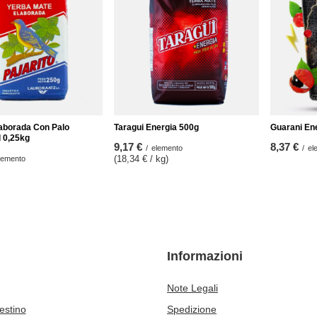
laborada Con Palo
Taragui Energia 500g
Guarani En
l 0,25kg
9,17 €
8,37 €
/
elemento
/
el
(18,34 € / kg
)
lemento
Informazioni
Note Legali
cestino
Spedizione