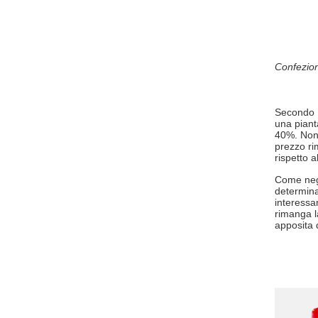
Confezion
Secondo L
una piant
40%. Nono
prezzo ri
rispetto a
Come negoz
determina
interessa
rimanga l
apposita 