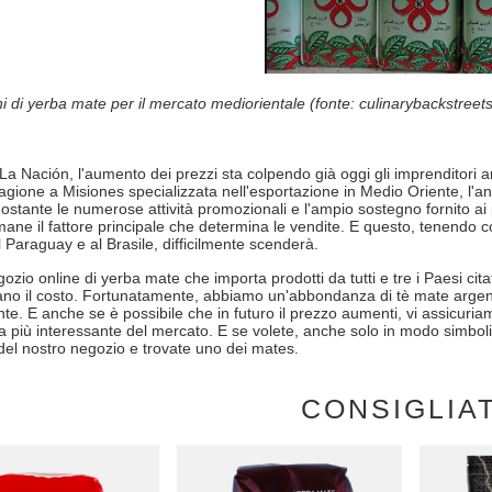
i di yerba mate per il mercato mediorientale (fonte: culinarybackstreet
a Nación, l'aumento dei prezzi sta colpendo già oggi gli imprenditori a
agione a Misiones specializzata nell'esportazione in Medio Oriente, l'anno
stante le numerose attività promozionali e l'ampio sostegno fornito ai pr
mane il fattore principale che determina le vendite. E questo, tenendo c
l Paraguay e al Brasile, difficilmente scenderà.
io online di yerba mate che importa prodotti da tutti e tre i Paesi citat
no il costo. Fortunatamente, abbiamo un'abbondanza di tè mate argen
nte. E anche se è possibile che in futuro il prezzo aumenti, vi assicuria
a più interessante del mercato. E se volete, anche solo in modo simboli
del nostro negozio e trovate uno dei mates.
CONSIGLIA