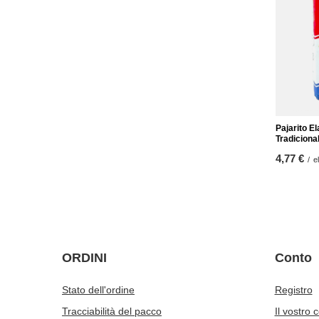
Pajarito E
Tradiciona
4,77 €
/
e
ORDINI
Conto
Stato dell'ordine
Registro
Tracciabilità del pacco
Il vostro 