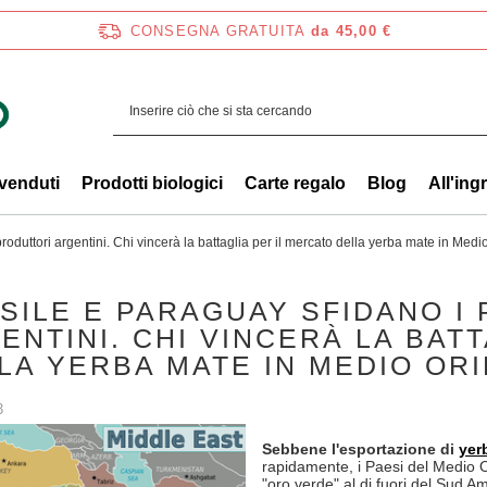
CONSEGNA GRATUITA
da 45,00 €
 venduti
Prodotti biologici
Carte regalo
Blog
All'ing
roduttori argentini. Chi vincerà la battaglia per il mercato della yerba mate in Medi
SILE E PARAGUAY SFIDANO I
ENTINI. CHI VINCERÀ LA BAT
LA YERBA MATE IN MEDIO OR
3
Sebbene l'esportazione di
yer
rapidamente, i Paesi del Medio O
"oro verde" al di fuori del Sud Am