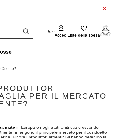
€
Accedi
Liste della spesa
0,00 €
rosso
o Oriente?
 PRODUTTORI
TAGLIA PER IL MERCATO
IENTE?
ba mate
in Europa e negli Stati Uniti stia crescendo
riente rimangono il principale mercato per il cosiddetto
erica. Finora i produttori argentini vi hanno detenuto la