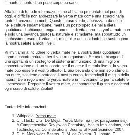
il mantenimento di un peso corporeo sano.
Alla luce di tutte le informazioni che abbiamo presentato nel post di
oggi, è difficile non apprezzare la yerba mate come una straordinaria
fonte di preziosi nutrienti. Questo infuso verde, apprezzato da secoli
nelle culture sudamericane, merita un posto speciale nella dieta
quotidiana di chiunque tenga a uno stile di vita sano. La yerba mate non
è solo una bevanda gustosa, naturale e stimolante, ma soprattutto un
ricchissimo tesoro di vitamine, minerali e antiossidanti che sostengono
la nostra salute a molti livelli.
Vi invitiamo a includere lo yerba mate nella vostra dieta quotidiana
come supporto naturale per il vostro organismo. Se avete bisogno di
una spinta, di un sostegno al sistema immunitario, di una migliore
concentrazione o di un supporto per il cuore e il metabolismo, la yerba
mate può essere il vostro alleato. È una bevanda che non solo stimola,
ma nutre, sostiene e protegge il nostro corpo, fornendogli il meglio della
natura. Bere regolarmente yerba mate è un investimento per la salute e
il benessere. Preparate il vostro mate, assaporatene il gusto e godetevi
ogni sorso di salute. ¡Salud!
Fonte delle informazioni:
Wikipedia:
Yerba mate
.
C.I. Heck, E.G. De Mejia, Yerba Mate Tea (Ilex paraguariensis):
A Comprehensive Review on Chemistry, Health Implications, and
Technological Considerations, Journal of Food Science, 2007.
D. H. Markowicz Bastos, D. M. de Oliveira, R. Lobato, T.