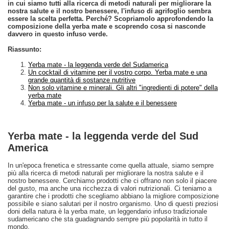
in cui siamo tutti alla ricerca di metodi naturali per migliorare la
nostra salute e il nostro benessere, l'infuso di agrifoglio sembra
essere la scelta perfetta. Perché? Scopriamolo approfondendo la
composizione della yerba mate e scoprendo cosa si nasconde
davvero in questo infuso verde.
Riassunto:
Yerba mate - la leggenda verde del Sudamerica
Un cocktail di vitamine per il vostro corpo. Yerba mate e una
grande quantità di sostanze nutritive
Non solo vitamine e minerali. Gli altri "ingredienti di potere" della
yerba mate
Yerba mate - un infuso per la salute e il benessere
Yerba mate - la leggenda verde del Sud
America
In un'epoca frenetica e stressante come quella attuale, siamo sempre
più alla ricerca di metodi naturali per migliorare la nostra salute e il
nostro benessere. Cerchiamo prodotti che ci offrano non solo il piacere
del gusto, ma anche una ricchezza di valori nutrizionali. Ci teniamo a
garantire che i prodotti che scegliamo abbiano la migliore composizione
possibile e siano salutari per il nostro organismo. Uno di questi preziosi
doni della natura è la yerba mate, un leggendario infuso tradizionale
sudamericano che sta guadagnando sempre più popolarità in tutto il
mondo.