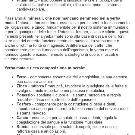
Vitamina E
- altro potente antiossidante che si occupa della
salute della pelle e delle cellule, oltre a sostenere il sistema
cardiovascolare.
Passiamo ai
minerali, che non mancano nemmeno nella yerba
mate
. L'infuso ci fornisce ferro, essenziale per il corretto funzionamento
dell'organismo, e zinco, fondamentale per il nostro sistema immunitario
e per la guarigione delle ferite. Potassio, fosforo, calcio e silicio - questi
minerali presenti nella yerba mate sono alla base di ossa e denti forti,
oltre che del corretto funzionamento dei muscoli. La yerba mate è
anche un'ottima fonte di magnesio. A differenza del caffè, che
notoriamente elimina il magnesio dall'organismo, la yerba mate ci
fornisce questo prezioso minerale a sostegno di cuore, muscoli e
sistema nervoso.
Yerba mate e ricca composizione minerale:
Ferro
- componente essenziale dell'emoglobina, la sua carenza
può causare anemia,
Zinco
- rafforza l'immunità, favorisce la guarigione delle ferite e
svolge un ruolo importante nei processi metabolici,
Potassio
- sostiene il cuore e il sistema muscolare e regola
l'equilibrio idrico ed elettrolitico dell'organismo,
Fosforo
- componente per la costruzione di ossa e denti,
importante anche per il corretto funzionamento del cervello e del
sistema nervoso,
Calcio
- essenziale per la salute di ossa e denti, regola la
coagulazione del sangue e la funzione muscolare,
Silicio
- essenziale per la salute di capelli, pelle e unghie,
rafforza ossa e articolazioni,