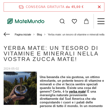
CONSEGNA GRATUITA
da 45,00 €
Pagina iniziale
Blog
Yerba mate: un tesoro di vitamine e minerali nella 
YERBA MATE: UN TESORO DI
VITAMINE E MINERALI NELLA
VOSTRA ZUCCA MATE!
2024-05-02
Una bevanda che sia gustosa, un ottimo
stimolante, un potente tesoro di vitamine e
minerali e che vi faccia sentire speciali
quando la bevete. Esiste una cosa del
genere? Certo, è la
yerba mate
! È una
meraviglia naturale proveniente
direttamente dal Sud America che sta
conquistando i cuori e i palati delle
persone di tutto il mondo. In un momento