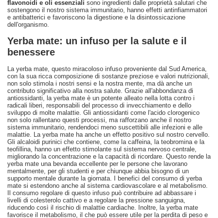
flavonoidi e oli essenziali
sono ingredienti dalle proprietà salutari che
sostengono il nostro sistema immunitario, hanno effetti antinfiammatori
e antibatterici e favoriscono la digestione e la disintossicazione
dell'organismo.
Yerba mate: un infuso per la salute e il
benessere
La yerba mate, questo miracoloso infuso proveniente dal Sud America,
con la sua ricca composizione di sostanze preziose e valori nutrizionali,
non solo stimola i nostri sensi e la nostra mente, ma dà anche un
contributo significativo alla nostra salute. Grazie all'abbondanza di
antiossidanti, la yerba mate è un potente alleato nella lotta contro i
radicali liberi, responsabili del processo di invecchiamento e dello
sviluppo di molte malattie. Gli antiossidanti come l'acido clorogenico
non solo rallentano questi processi, ma rafforzano anche il nostro
sistema immunitario, rendendoci meno suscettibili alle infezioni e alle
malattie. La yerba mate ha anche un effetto positivo sul nostro cervello.
Gli alcaloidi purinici che contiene, come la caffeina, la teobromina e la
teofillina, hanno un effetto stimolante sul sistema nervoso centrale,
migliorando la concentrazione e la capacità di ricordare. Questo rende la
yerba mate una bevanda eccellente per le persone che lavorano
mentalmente, per gli studenti e per chiunque abbia bisogno di un
supporto mentale durante la giornata. I benefici del consumo di yerba
mate si estendono anche al sistema cardiovascolare e al metabolismo.
Il consumo regolare di questo infuso può contribuire ad abbassare i
livelli di colesterolo cattivo e a regolare la pressione sanguigna,
riducendo così il rischio di malattie cardiache. Inoltre, la yerba mate
favorisce il metabolismo, il che può essere utile per la perdita di peso e