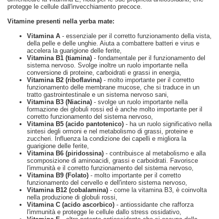
protegge le cellule dall'invecchiamento precoce.
Vitamine presenti nella yerba mate:
Vitamina A
- essenziale per il corretto funzionamento della vista,
della pelle e delle unghie. Aiuta a combattere batteri e virus e
accelera la guarigione delle ferite,
Vitamina B1 (tiamina)
- fondamentale per il funzionamento del
sistema nervoso. Svolge inoltre un ruolo importante nella
conversione di proteine, carboidrati e grassi in energia,
Vitamina B2 (riboflavina)
- molto importante per il corretto
funzionamento delle membrane mucose, che si traduce in un
tratto gastrointestinale e un sistema nervoso sani,
Vitamina B3 (Niacina)
- svolge un ruolo importante nella
formazione dei globuli rossi ed è anche molto importante per il
corretto funzionamento del sistema nervoso,
Vitamina B5 (acido pantotenico)
- ha un ruolo significativo nella
sintesi degli ormoni e nel metabolismo di grassi, proteine e
zuccheri. Influenza la condizione dei capelli e migliora la
guarigione delle ferite,
Vitamina B6 (piridossina)
- contribuisce al metabolismo e alla
scomposizione di aminoacidi, grassi e carboidrati. Favorisce
l'immunità e il corretto funzionamento del sistema nervoso,
Vitamina B9 (Folato)
- molto importante per il corretto
funzionamento del cervello e dell'intero sistema nervoso,
Vitamina B12 (cobalamina)
- come la vitamina B3, è coinvolta
nella produzione di globuli rossi,
Vitamina C (acido ascorbico)
- antiossidante che rafforza
l'immunità e protegge le cellule dallo stress ossidativo,