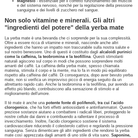
Magnesio
- essenziale per il corretto funzionamento dei muscoli
e del sistema nervoso, nonché per la regolazione della pressione
sanguigna e dei livelli di zucchero nel sangue.
Non solo vitamine e minerali. Gli altri
"ingredienti del potere" della yerba mate
La yerba mate è una bevanda che ci sorprende per la sua complessità.
Oltre a essere ricca di vitamine e minerali, nasconde anche altri
ingredienti che hanno un impatto non trascurabile sulla nostra salute e
sul nostro benessere. Uno di questi è costituito dagli
alcaloidi purinici
come la caffeina, la teobromina e la teofillina
. Questi stimolanti
naturali agiscono sul corpo in modi che possono sorprendere molti
amanti del caffè. La caffeina della yerba mate, spesso chiamata
mateina, stimola il corpo e la mente, ma lo fa in modo più equilibrato
rispetto alla caffeina del caffè. Di conseguenza, dopo aver bevuto yerba
mate, non si verifica un improvviso picco di energia seguito da un
altrettanto rapido calo. Anche la teobromina e la teofillina, pur avendo un
effetto più blando, contribuiscono alla sensazione di stimolo e al
miglioramento dell'umore.
Il tè mate è anche una
potente fonte di polifenoli, tra cui l'acido
clorogenico
, che ha forti effetti antiossidanti e antinfiammatori. Queste
preziose sostanze aiutano a combattere i radicali liberi, proteggendo le
nostre cellule dai danni e contribuendo a rallentare il processo di
invecchiamento. Inoltre, l'acido clorogenico sostiene il sistema
cardiovascolare riducendo il colesterolo cattivo e regolando la pressione
sanguigna. Senza dimenticare gli altri ingredienti che rendono la yerba
mate così apprezzata dagli amanti di uno stile di vita sano.
Saponine,