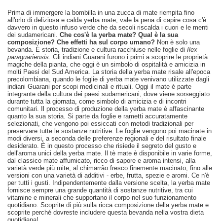
Prima di immergere la bombilla in una zucca di mate riempita fino
all'orlo di deliziosa e calda yerba mate, vale la pena di capire cosa c'è
davvero in questo infuso verde che da secoli riscalda i cuori e le menti
dei sudamericani.
Che cos'è la yerba mate? Qual è la sua
composizione? Che effetti ha sul corpo umano?
Non è solo una
bevanda. È storia, tradizione e cultura racchiuse nelle foglie di
Ilex
paraguariensis
. Gli indiani Guarani furono i primi a scoprire le proprietà
magiche della pianta, che oggi è un simbolo di ospitalità e amicizia in
molti Paesi del Sud America. La storia della yerba mate risale all'epoca
precolombiana, quando le foglie di yerba mate venivano utilizzate dagli
indiani Guarani per scopi medicinali e rituali. Oggi il mate è parte
integrante della cultura dei paesi sudamericani, dove viene sorseggiato
durante tutta la giornata, come simbolo di amicizia e di incontri
comunitari. Il processo di produzione della yerba mate è affascinante
quanto la sua storia. Si parte da foglie e rametti accuratamente
selezionati, che vengono poi essiccati con metodi tradizionali per
preservare tutte le sostanze nutritive. Le foglie vengono poi macinate in
modi diversi, a seconda delle preferenze regionali e del risultato finale
desiderato. È in questo processo che risiede il segreto del gusto e
dell'aroma unici della yerba mate. Il tè mate è disponibile in varie forme,
dal classico mate affumicato, ricco di sapore e aroma intensi, alla
varietà verde più mite, al chimarrão fresco finemente macinato, fino alle
versioni con una varietà di additivi - erbe, frutta, spezie e aromi. Ce n'è
per tutti i gusti. Indipendentemente dalla versione scelta, la yerba mate
fornisce sempre una grande quantità di sostanze nutritive, tra cui
vitamine e minerali che supportano il corpo nel suo funzionamento
quotidiano. Scoprite di più sulla ricca composizione della yerba mate e
scoprite perché dovreste includere questa bevanda nella vostra dieta
quotidiana!