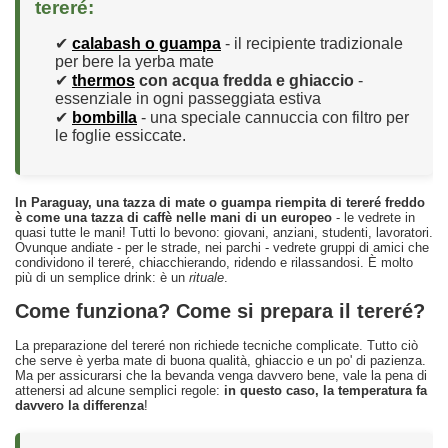
tereré:
✔
calabash o guampa
- il recipiente tradizionale
per bere la yerba mate
✔
thermos
con acqua fredda e ghiaccio
-
essenziale in ogni passeggiata estiva
✔
bombilla
- una speciale cannuccia con filtro per
le foglie essiccate.
In Paraguay, una tazza di mate o guampa riempita di tereré freddo
è come una tazza di caffè nelle mani di un europeo
- le vedrete in
quasi tutte le mani! Tutti lo bevono: giovani, anziani, studenti, lavoratori.
Ovunque andiate - per le strade, nei parchi - vedrete gruppi di amici che
condividono il tereré, chiacchierando, ridendo e rilassandosi. È molto
più di un semplice drink: è un
rituale
.
Come funziona? Come si prepara il tereré?
La preparazione del tereré non richiede tecniche complicate. Tutto ciò
che serve è yerba mate di buona qualità, ghiaccio e un po' di pazienza.
Ma per assicurarsi che la bevanda venga davvero bene, vale la pena di
attenersi ad alcune semplici regole:
in questo caso, la temperatura fa
davvero la differenza
!