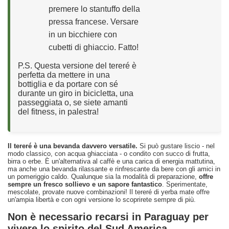
premere lo stantuffo della
pressa francese. Versare
in un bicchiere con
cubetti di ghiaccio. Fatto!
P.S. Questa versione del tereré è
perfetta da mettere in una
bottiglia e da portare con sé
durante un giro in bicicletta, una
passeggiata o, se siete amanti
del fitness, in palestra!
Il tereré è una bevanda davvero versatile.
Si può gustare liscio - nel
modo classico, con acqua ghiacciata - o condito con succo di frutta,
birra o erbe. È un'alternativa al caffè e una carica di energia mattutina,
ma anche una bevanda rilassante e rinfrescante da bere con gli amici in
un pomeriggio caldo. Qualunque sia la modalità di preparazione,
offre
sempre un fresco sollievo e un sapore fantastico
. Sperimentate,
mescolate, provate nuove combinazioni! Il tereré di yerba mate offre
un'ampia libertà e con ogni versione lo scoprirete sempre di più.
Non è necessario recarsi in Paraguay per
vivere lo spirito del Sud America...