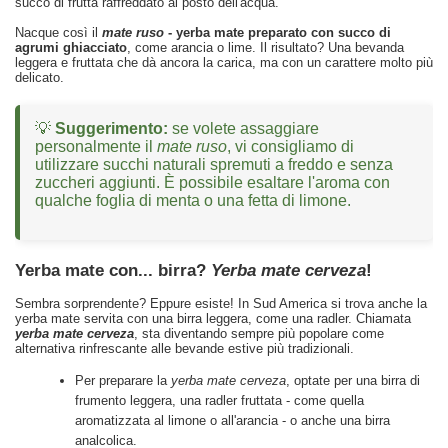
succo di frutta raffreddato al posto dell'acqua.
Nacque così il
mate ruso
- yerba mate preparato con succo di
agrumi ghiacciato
, come arancia o lime. Il risultato? Una bevanda
leggera e fruttata che dà ancora la carica, ma con un carattere molto più
delicato.
💡
Suggerimento:
se volete assaggiare
personalmente il
mate ruso
, vi consigliamo di
utilizzare succhi naturali spremuti a freddo e senza
zuccheri aggiunti. È possibile esaltare l'aroma con
qualche foglia di menta o una fetta di limone.
Yerba mate con... birra?
Yerba mate cerveza
!
Sembra sorprendente? Eppure esiste! In Sud America si trova anche la
yerba mate servita con una birra leggera, come una radler. Chiamata
yerba mate cerveza
, sta diventando sempre più popolare come
alternativa rinfrescante alle bevande estive più tradizionali.
Per preparare la
yerba mate cerveza
, optate per una birra di
frumento leggera, una radler fruttata - come quella
aromatizzata al limone o all'arancia - o anche una birra
analcolica.