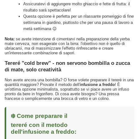
Assicuratevi di aggiungere molto ghiaccio e fette di frutta: il
risultato sarà spettacolare!
Questa opzione è perfetta per un rilassante pomeriggio di fine
settimana in giardino, piuttosto che per una pausa di lavoro a
metà settimana 😉
Nota:
se avete intenzione di cimentarvi nella preparazione della yerba
mate cerveza, non esagerate con la birra: l'obiettivo non è quello di
ubriacarsi, ma di massimizzare l'effetto rinfrescante e creare
un'interessante combinazione di sapori.
Tereré "cold brew" - non servono bombilla o zucca
di mate, solo creatività
Non avete ancora una bombilla? O forse volete preparare il tereré in una
quantità maggiore? Provate il metodo dell'
infusione a freddo
! È
un'ottima opzione minimalista, soprattutto se vi piace avere un infuso
pronto da bere in frigorifero. Di cosa avete bisogno? Una pressa
francese o semplicemente una brocca di vetro e un colino.
❄️ Come preparare il
tereré con il metodo
dell'infusione a freddo: