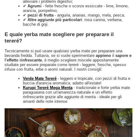
alleviare i problemi digestivi;
✔
Agrumi
- fette fresche o scorze essiccate - lime, limone,
arancia, pompelmo;
✔
pezzi di frutta
- anguria, ananas, mango, mela, pesca;
✔
Altre aggiunte più particolari
: rosa canina, verbena,
bacche di goji.
E quale yerba mate scegliere per preparare il
tereré?
Tecnicamente si può usare qualsiasi yerba mate per preparare una
bevanda fredda. Tuttavia, se si vuole sperimentare
appieno
il
sapore e
l'effetto rinfrescante
, è meglio scegliere miscele appositamente
studiate per essere preparate come tereré - leggere, fresche, spesso
infuse con frutta, erbe o aromi naturali. I nostri consigli:
Verde Mate Tereré
- leggero e tropicale, con pezzi di frutta e
buccia d'arancia aromatica, adatto all'estate!
Kurupi Tereré Mega Menta
- tradizionale e forte yerba mate
paraguaiana con un'amarezza naturale e un effetto
rinfrescante grazie alle aggiunte di menta - ideale per gli
amanti delle note intense.