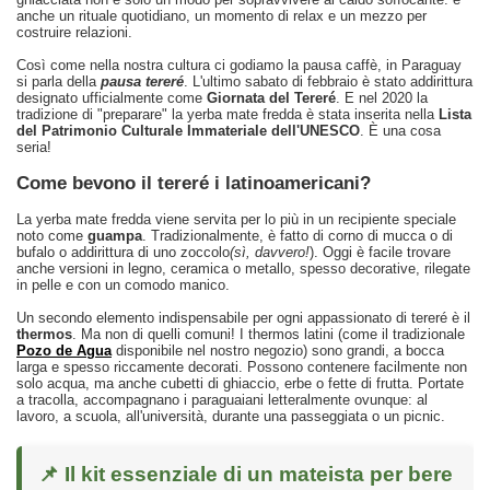
anche un rituale quotidiano, un momento di relax e un mezzo per
costruire relazioni.
Così come nella nostra cultura ci godiamo la pausa caffè, in Paraguay
si parla della
pausa tereré
. L'ultimo sabato di febbraio è stato addirittura
designato ufficialmente come
Giornata del Tereré
. E nel 2020 la
tradizione di "preparare" la yerba mate fredda è stata inserita nella
Lista
del Patrimonio Culturale Immateriale dell'UNESCO
. È una cosa
seria!
Come bevono il tereré i latinoamericani?
La yerba mate fredda viene servita per lo più in un recipiente speciale
noto come
guampa
. Tradizionalmente, è fatto di corno di mucca o di
bufalo o addirittura di uno zoccolo
(sì, davvero!
). Oggi è facile trovare
anche versioni in legno, ceramica o metallo, spesso decorative, rilegate
in pelle e con un comodo manico.
Un secondo elemento indispensabile per ogni appassionato di tereré è il
thermos
. Ma non di quelli comuni! I thermos latini (come il tradizionale
Pozo de Agua
disponibile nel nostro negozio) sono grandi, a bocca
larga e spesso riccamente decorati. Possono contenere facilmente non
solo acqua, ma anche cubetti di ghiaccio, erbe o fette di frutta. Portate
a tracolla, accompagnano i paraguaiani letteralmente ovunque: al
lavoro, a scuola, all'università, durante una passeggiata o un picnic.
📌 Il kit essenziale di un mateista per bere