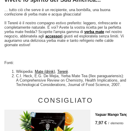
... tutto ciò che serve è un recipiente, una bombilla, una buona
confezione di yerba mate e acqua ghiacciata!
Il Tereré è il nostro compagno estivo preferito: leggero, rinfrescante e
completamente naturale. E voi? Avete la vostra ricetta per la perfetta
yerba mate fredda? Scoprite l'ampia gamma di
yerba mate
nel nostro
negozio, abbinatela agli
accessori
giusti ed esploratela senza limiti. Vi
auguriamo una deliziosa yerba mate e tanto refrigerio nelle calde
giornate estive!
Fonti:
Wikipedia:
Mate (drink)
,
Tereré
.
C.I. Heck, E.G. De Mejia, Yerba Mate Tea (Ilex paraguariensis):
A Comprehensive Review on Chemistry, Health Implications, and
Technological Considerations, Journal of Food Science, 2007.
CONSIGLIATO
Yaguar Mango Tango 
7,97 €
/
elemento