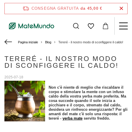
CONSEGNA GRATUITA
da 45,00 €
Pagina iniziale
Blog
Tereré - il nostro modo di sconfiggere il caldo!
TERERÉ - IL NOSTRO MODO
DI SCONFIGGERE IL CALDO!
2025-07-18
Non c'è niente di meglio che riscaldare il
corpo e stimolare la mente con un infuso
caldo della vostra yerba mate preferita. Ma
cosa succede quando il sole inizia a
picchiare e il corpo, stremato dal caldo,
desidera un rinfresco energizzante? Per gli
amanti del mate c'è solo una risposta: il
tereré -
yerba mate
servito freddo.