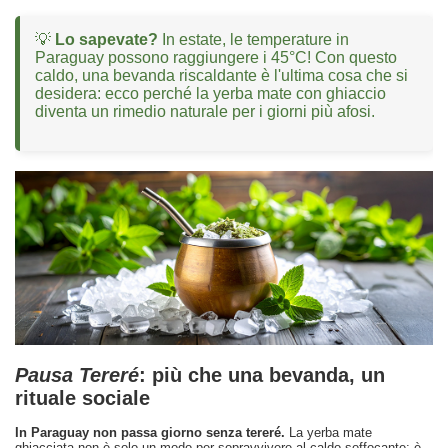
💡
Lo sapevate?
In estate, le temperature in
Paraguay possono raggiungere i 45°C! Con questo
caldo, una bevanda riscaldante è l'ultima cosa che si
desidera: ecco perché la yerba mate con ghiaccio
diventa un rimedio naturale per i giorni più afosi.
Pausa Tereré
: più che una bevanda, un
rituale sociale
In Paraguay non passa giorno senza tereré.
La yerba mate
ghiacciata non è solo un modo per sopravvivere al caldo soffocante: è