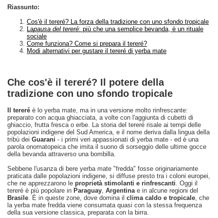
Riassunto:
Cos'è il tereré? La forza della tradizione con uno sfondo tropicale
La
pausa del tereré
: più che una semplice bevanda, è un rituale
sociale
Come funziona? Come si prepara il tereré?
Modi alternativi per gustare il tereré di yerba mate
Che cos'è il tereré? Il potere della
tradizione con uno sfondo tropicale
Il tereré
è lo yerba mate, ma in una versione molto rinfrescante:
preparato con acqua ghiacciata, a volte con l'aggiunta di cubetti di
ghiaccio, frutta fresca o erbe. La storia del tereré risale ai tempi delle
popolazioni indigene del Sud America, e il nome deriva dalla lingua della
tribù dei
Guarani
- i primi veri appassionati di yerba mate - ed è una
parola onomatopeica che imita il suono di sorseggio delle ultime gocce
della bevanda attraverso una bombilla.
Sebbene l'usanza di bere yerba mate "fredda" fosse originariamente
praticata dalle popolazioni indigene, si diffuse presto tra i coloni europei,
che ne apprezzarono le
proprietà stimolanti e rinfrescanti
. Oggi il
tereré è più popolare in
Paraguay
,
Argentina
e in alcune regioni del
Brasile
. È in queste zone, dove domina il
clima caldo e tropicale
, che
la yerba mate fredda viene consumata quasi con la stessa frequenza
della sua versione classica, preparata con la birra.