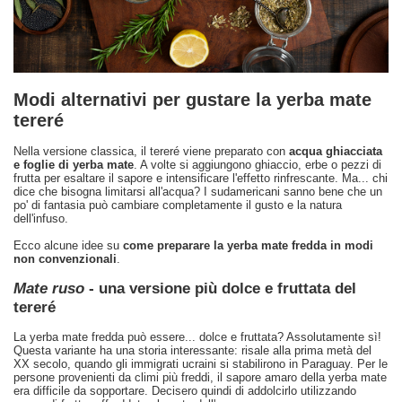
Modi alternativi per gustare la yerba mate
tereré
Nella versione classica, il tereré viene preparato con
acqua ghiacciata
e foglie di yerba mate
. A volte si aggiungono ghiaccio, erbe o pezzi di
frutta per esaltare il sapore e intensificare l'effetto rinfrescante. Ma... chi
dice che bisogna limitarsi all'acqua? I sudamericani sanno bene che un
po' di fantasia può cambiare completamente il gusto e la natura
dell'infuso.
Ecco alcune idee su
come preparare la yerba mate fredda in modi
non convenzionali
.
Mate ruso
- una versione più dolce e fruttata del
tereré
La yerba mate fredda può essere... dolce e fruttata? Assolutamente sì!
Questa variante ha una storia interessante: risale alla prima metà del
XX secolo, quando gli immigrati ucraini si stabilirono in Paraguay. Per le
persone provenienti da climi più freddi, il sapore amaro della yerba mate
era difficile da sopportare. Decisero quindi di addolcirlo utilizzando