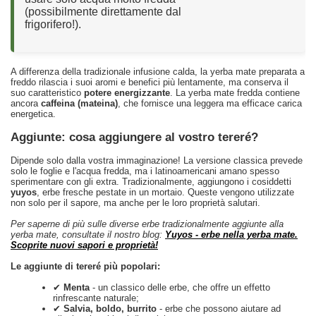
(possibilmente direttamente dal
frigorifero!).
A differenza della tradizionale infusione calda, la yerba mate preparata a
freddo rilascia i suoi aromi e benefici più lentamente, ma conserva il
suo caratteristico
potere energizzante
. La yerba mate fredda contiene
ancora
caffeina (mateina)
, che fornisce una leggera ma efficace carica
energetica.
Aggiunte: cosa aggiungere al vostro tereré?
Dipende solo dalla vostra immaginazione! La versione classica prevede
solo le foglie e l'acqua fredda, ma i latinoamericani amano spesso
sperimentare con gli extra. Tradizionalmente, aggiungono i cosiddetti
yuyos
, erbe fresche pestate in un mortaio. Queste vengono utilizzate
non solo per il sapore, ma anche per le loro proprietà salutari.
Per saperne di più sulle diverse erbe tradizionalmente aggiunte alla
yerba mate, consultate il nostro blog:
Yuyos - erbe nella yerba mate.
Scoprite nuovi sapori e proprietà!
Le aggiunte di tereré più popolari:
✔
Menta
- un classico delle erbe, che offre un effetto
rinfrescante naturale;
✔
Salvia, boldo, burrito
- erbe che possono aiutare ad