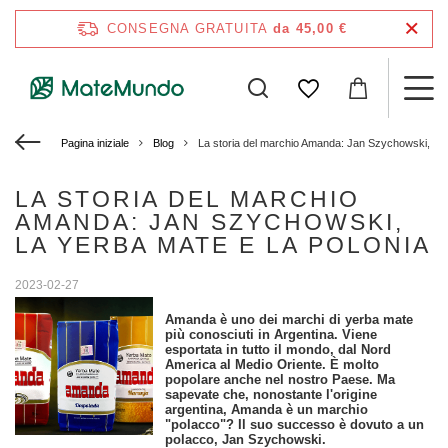
CONSEGNA GRATUITA
da 45,00 €
Pagina iniziale
Blog
La storia del marchio Amanda: Jan Szychowski, la y
LA STORIA DEL MARCHIO
AMANDA: JAN SZYCHOWSKI,
LA YERBA MATE E LA POLONIA
2023-02-27
Amanda è uno dei marchi di yerba mate
più conosciuti in Argentina. Viene
esportata in tutto il mondo, dal Nord
America al Medio Oriente. È molto
popolare anche nel nostro Paese. Ma
sapevate che, nonostante l'origine
argentina, Amanda è un marchio
"polacco"? Il suo successo è dovuto a un
polacco, Jan Szychowski.