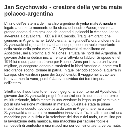
Jan Szychowski - creatore della yerba mate
polacco-argentina
L'inizio dell'esistenza del marchio argentino di
yerba mate Amanda
è
legato a un triste momento della storia del nostro Paese, ovvero la
grande ondata di emigrazione dei contadini polacchi in America Latina,
avvenuta a cavallo tra il XIX e il XX secolo. Tra gli emigranti che
giunsero in Argentina nel 1900 c'era la famiglia dell'allora undicenne Jan
Szychowski che, una decina di anni dopo, ebbe un ruolo importante
nella storia della yerba mate. Gli Szychowski si stabilirono ad
Apóstoles, nella provincia di Misiones, situata nel nord dell'Argentina. Il
giovane John si dedicò inizialmente all'attività di fabbro. Si sposò e nel
1914 lui e suo padre partirono per Buenos Aires per trovare un lavoro
migliore, guadagnare denaro e trasferirsi in Nord America o, come era il
loro grande sogno, tornare in patria. In quel periodo scoppiò la guerra in
Europa, che vanificò i piani dei Szychowski. Il viaggio nella capitale,
tuttavia, non fu vano, perché Jan vi individuò dei torni importati
dall'estero.
Sfruttando il suo talento e il suo ingegno, al suo ritorno ad Apóstoles, il
giovane Jan Szychowski progettò e costruì con le sue mani un tornio
multifunzionale, inizialmente in una versione in legno un po' primitiva e
poi in una versione migliorata in metallo. Questa è stata la prima
macchina di questo tipo costruita da zero in Argentina e ha aiutato
Szychowski a creare altre macchine innovative. Tra le altre, costruì una
macchina per la pulizia e la selezione del riso e del mais, un mulino per
la lavorazione della manioca, una macchina per tagliare foglie e
ramoscelli di agrifoglio e una macchina per confezionare la yerba mate.