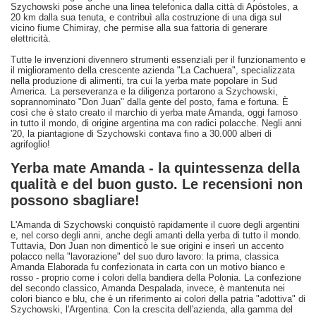
Szychowski pose anche una linea telefonica dalla città di Apóstoles, a
20 km dalla sua tenuta, e contribuì alla costruzione di una diga sul
vicino fiume Chimiray, che permise alla sua fattoria di generare
elettricità.
Tutte le invenzioni divennero strumenti essenziali per il funzionamento e
il miglioramento della crescente azienda "La Cachuera", specializzata
nella produzione di alimenti, tra cui la yerba mate popolare in Sud
America. La perseveranza e la diligenza portarono a Szychowski,
soprannominato "Don Juan" dalla gente del posto, fama e fortuna. È
così che è stato creato il marchio di yerba mate Amanda, oggi famoso
in tutto il mondo, di origine argentina ma con radici polacche. Negli anni
'20, la piantagione di Szychowski contava fino a 30.000 alberi di
agrifoglio!
Yerba mate Amanda - la quintessenza della
qualità e del buon gusto. Le recensioni non
possono sbagliare!
L'Amanda di Szychowski conquistò rapidamente il cuore degli argentini
e, nel corso degli anni, anche degli amanti della yerba di tutto il mondo.
Tuttavia, Don Juan non dimenticò le sue origini e inserì un accento
polacco nella "lavorazione" del suo duro lavoro: la prima, classica
Amanda Elaborada fu confezionata in carta con un motivo bianco e
rosso - proprio come i colori della bandiera della Polonia. La confezione
del secondo classico, Amanda Despalada, invece, è mantenuta nei
colori bianco e blu, che è un riferimento ai colori della patria "adottiva" di
Szychowski, l'Argentina. Con la crescita dell'azienda, alla gamma del