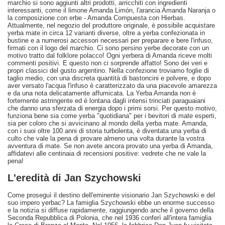
marchio si sono aggiunti altri prodotti, arricchiti con ingredienti
interessanti, come il limone Amanda Limón, l'arancia Amanda Naranja o
la composizione con erbe - Amanda Compuesta con Hierbas.
Attualmente, nel negozio del produttore originale, è possibile acquistare
yerba mate in circa 12 varianti diverse, oltre a yerba confezionata in
bustine e a numerosi accessori necessari per preparare e bere l'infuso,
firmati con il logo del marchio. Ci sono persino yerbe decorate con un
motivo tratto dal folklore polacco! Ogni yerbera di Amanda riceve molti
commenti positivi. E questo non ci sorprende affatto! Sono dei veri e
propri classici del gusto argentino. Nella confezione troviamo foglie di
taglio medio, con una discreta quantità di bastoncini e polvere, e dopo
aver versato l'acqua l'infuso è caratterizzato da una piacevole amarezza
e da una nota delicatamente affumicata. La Yerba Amanda non è
fortemente astringente ed è lontana dagli intensi trinciati paraguaiani
che danno una sferzata di energia dopo i primi sorsi. Per questo motivo,
funziona bene sia come yerba "quotidiana" per i bevitori di mate esperti,
sia per coloro che si avvicinano al mondo della yerba mate. Amanda,
con i suoi oltre 100 anni di storia turbolenta, è diventata una yerba di
culto che vale la pena di provare almeno una volta durante la vostra
avventura di mate. Se non avete ancora provato una yerba di Amanda,
affidatevi alle centinaia di recensioni positive: vedrete che ne vale la
pena!
L'eredità di Jan Szychowski
Come proseguì il destino dell'eminente visionario Jan Szychowski e del
suo impero yerbac? La famiglia Szychowski ebbe un enorme successo
e la notizia si diffuse rapidamente, raggiungendo anche il governo della
Seconda Repubblica di Polonia, che nel 1936 conferì all'intera famiglia