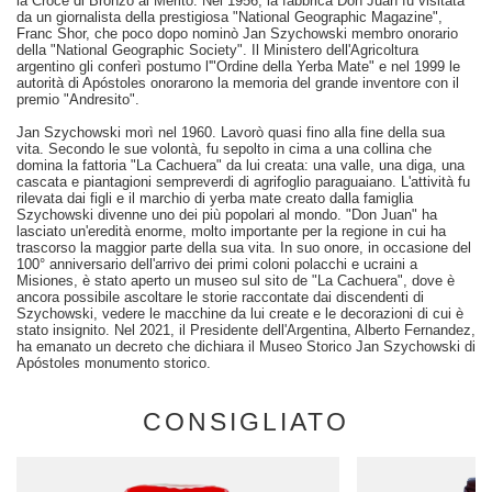
la Croce di Bronzo al Merito. Nel 1956, la fabbrica Don Juan fu visitata
da un giornalista della prestigiosa "National Geographic Magazine",
Franc Shor, che poco dopo nominò Jan Szychowski membro onorario
della "National Geographic Society". Il Ministero dell'Agricoltura
argentino gli conferì postumo l'"Ordine della Yerba Mate" e nel 1999 le
autorità di Apóstoles onorarono la memoria del grande inventore con il
premio "Andresito".
Jan Szychowski morì nel 1960. Lavorò quasi fino alla fine della sua
vita. Secondo le sue volontà, fu sepolto in cima a una collina che
domina la fattoria "La Cachuera" da lui creata: una valle, una diga, una
cascata e piantagioni sempreverdi di agrifoglio paraguaiano. L'attività fu
rilevata dai figli e il marchio di yerba mate creato dalla famiglia
Szychowski divenne uno dei più popolari al mondo. "Don Juan" ha
lasciato un'eredità enorme, molto importante per la regione in cui ha
trascorso la maggior parte della sua vita. In suo onore, in occasione del
100° anniversario dell'arrivo dei primi coloni polacchi e ucraini a
Misiones, è stato aperto un museo sul sito de "La Cachuera", dove è
ancora possibile ascoltare le storie raccontate dai discendenti di
Szychowski, vedere le macchine da lui create e le decorazioni di cui è
stato insignito. Nel 2021, il Presidente dell'Argentina, Alberto Fernandez,
ha emanato un decreto che dichiara il Museo Storico Jan Szychowski di
Apóstoles monumento storico.
CONSIGLIATO