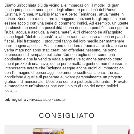
Diamo un'occhiata più da vicino alle imbarcazioni. I modelli di gran
lunga più popolari sono quelli degli ultimi tre presidenti del Paese:
Cristina Kirchner, Mauricio Macri e Alberto Fernández, attualmente in
carica. Sono loro a suscitare le maggiori emozioni tra gli argentini e ad
essere accolti con una serie di commenti ironici. Ad esempio, un utente
ha chiesto se esiste la possibilità di una denuncia perché il suo oggetto
"ruba l'acqua e asciuga la yerba mate". Altri chiedono se all'acquisto
siano legati "debiti nascosti" o, al contrario, l'accesso a conti in paradisi
fiscali. Nel frattempo, i produttori fanno del loro meglio per mantenere
un'immagine apolitica. Assicurano che i loro straordinari piatti a base di
yerba mate non sono stati creati per offendere nessuno, né sono
espressione di simpatie politiche. Ciò non toglie che i commenti
continuino e che la vendita vada a gonfie vele; anche tenendo conto
che il prezzo di una nave, come per le realtà argentine, non è basso. È
interessante notare che l'azienda esegue anche ordini di imbarcazioni
con l'immagine di personaggi liberamente scelti dal cliente. L'unica
condizione è quella di preparare e inviare personalmente un progetto
grafico tridimensionale. L'opzione sembra piuttosto allettante... Provate
a immaginare un'imbarcazione con il volto di uno dei nostri politici
locali...
bibliografia :
www.lanacion.com.ar
CONSIGLIATO