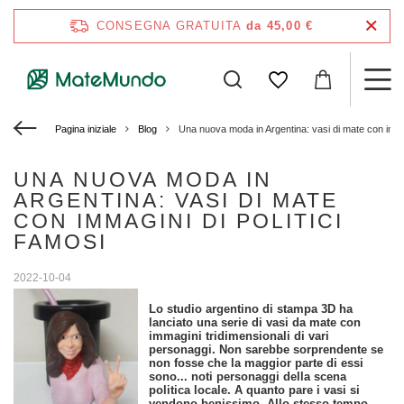
CONSEGNA GRATUITA
da 45,00 €
Pagina iniziale
Blog
Una nuova moda in Argentina: vasi di mate con immagi
UNA NUOVA MODA IN
ARGENTINA: VASI DI MATE
CON IMMAGINI DI POLITICI
FAMOSI
2022-10-04
Lo studio argentino di stampa 3D ha
lanciato una serie di vasi da mate con
immagini tridimensionali di vari
personaggi. Non sarebbe sorprendente se
non fosse che la maggior parte di essi
sono... noti personaggi della scena
politica locale. A quanto pare i vasi si
vendono benissimo. Allo stesso tempo,