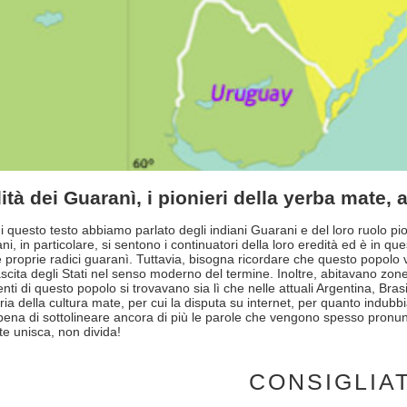
ità dei Guaranì, i pionieri della yerba mate, a
 di questo testo abbiamo parlato degli indiani Guarani e del loro ruolo pi
ni, in particolare, si sentono i continuatori della loro eredità ed è in 
e proprie radici guaranì. Tuttavia, bisogna ricordare che questo popolo 
scita degli Stati nel senso moderno del termine. Inoltre, abitavano zone 
ti di questo popolo si trovavano sia lì che nelle attuali Argentina, Bras
ia della cultura mate, per cui la disputa su internet, per quanto indubbi
 pena di sottolineare ancora di più le parole che vengono spesso pronunc
e unisca, non divida!
CONSIGLIA