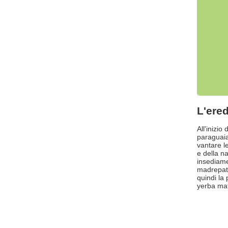
L'ered
All'inizio
paraguaia
vantare l
e della na
insediamen
madrepatr
quindi la
yerba mat