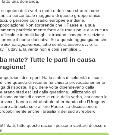
. fatto una domanda.
scopritori della yerba mate e delle sue straordinarie
rani. La percentuale maggiore di questo gruppo etnico
ticci, o persone con radici europee e indiane,
 popolazione! Non sorprende che il Paese e la sua
mento particolarmente forte alle tradizioni e alla cultura
ufficiale e in molti luoghi si trovano insegne e iscrizioni
le prende il nome dai nativi. Se a questo aggiungiamo che
e è
ilex paraguariensis
, tutto sembra essere ovvio: la
 Tuttavia, la verità non è così semplice...
ba mate? Tutte le parti in causa
ragione!
izioni di e-sport. Ha lo status di celebrità e i suoi
uindi che quando di recente ha chiesto provocatoriamente
 di risposte. Il più delle volte dipendevano dalla
erano stati esclusi dalla questione, utilizzando gli
 sono vantati di essere la culla della yerba, caricando la
ni, invece, hanno controbattuto affermando che l'Uruguay
ssere attribuita solo al loro Paese. La discussione è
, probabilmente anche i brasiliani del sud avrebbero
ti! Infatti, tutte queste nazioni possono vantare di essere
a!