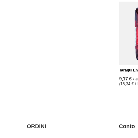
Taragui En
9,17 €
/
e
(18,34 € /
ORDINI
Conto