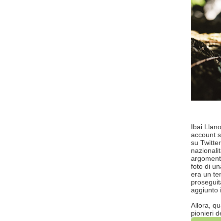
Ibai Llan
account s
su Twitte
nazionali
argomenti
foto di u
era un te
proseguit
aggiunto i
Allora, qu
pionieri 