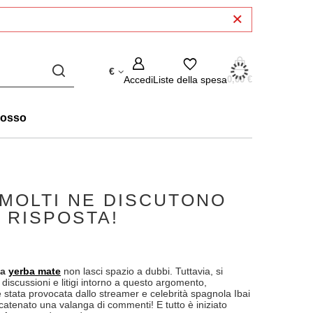
€
Accedi
Liste della spesa
0,00 €
rosso
 MOLTI NE DISCUTONO
 RISPOSTA!
la
yerba mate
non lasci spazio a dubbi. Tuttavia, si
discussioni e litigi intorno a questo argomento,
 è stata provocata dallo streamer e celebrità spagnola Ibai
 scatenato una valanga di commenti! E tutto è iniziato