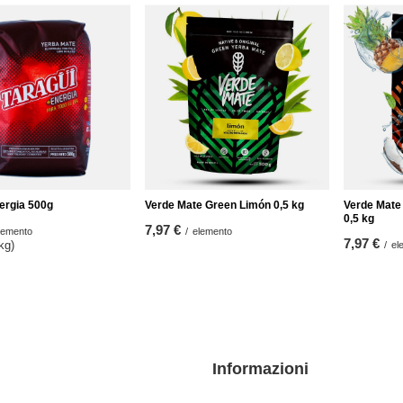
ergia 500g
Verde Mate Green Limón 0,5 kg
Verde Mate 
0,5 kg
7,97 €
lemento
/
elemento
7,97 €
 kg
)
/
el
Informazioni