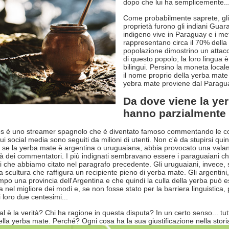
dopo che lui ha semplicemente..
Come probabilmente saprete, gli 
proprietà furono gli indiani Gua
indigeno vive in Paraguay e i me
rappresentano circa il 70% della
popolazione dimostrino un attacca
di questo popolo; la loro lingua è 
bilingui. Persino la moneta loca
il nome proprio della yerba mat
yebra mate proviene dal Paraguay.
Da dove viene la yer
hanno parzialmente 
os è uno streamer spagnolo che è diventato famoso commentando le compet
ui social media sono seguiti da milioni di utenti. Non c'è da stupirsi q
r se la yerba mate è argentina o uruguaiana, abbia provocato una valanga
tà dei commentatori. I più indignati sembravano essere i paraguaiani che 
 che abbiamo citato nel paragrafo precedente. Gli uruguaiani, invece, si
na scultura che raffigura un recipiente pieno di yerba mate. Gli argenti
mpo una provincia dell'Argentina e che quindi la culla della yerba può e
a nel migliore dei modi e, se non fosse stato per la barriera linguistica
 loro due centesimi...
al è la verità? Chi ha ragione in questa disputa? In un certo senso... tut
della yerba mate. Perché? Ogni cosa ha la sua giustificazione nella stori